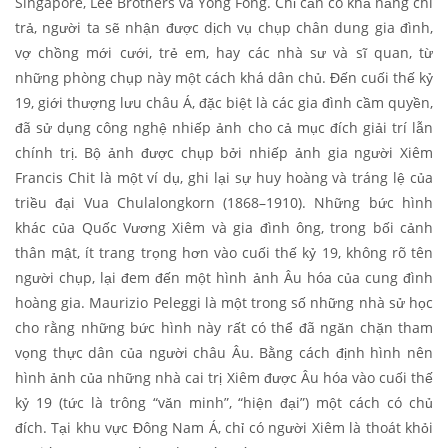
Singapore, Lee Brothers và Yong Fong. Chỉ cần có khả năng chi
trả, người ta sẽ nhận được dịch vụ chụp chân dung gia đình,
vợ chồng mới cưới, trẻ em, hay các nhà sư và sĩ quan, từ
những phòng chụp này một cách khá dân chủ. Đến cuối thế kỷ
19, giới thượng lưu châu Á, đặc biệt là các gia đình cầm quyền,
đã sử dụng công nghệ nhiếp ảnh cho cả mục đích giải trí lẫn
chính trị. Bộ ảnh được chụp bởi nhiếp ảnh gia người Xiêm
Francis Chit là một ví dụ, ghi lại sự huy hoàng và tráng lệ của
triều đại Vua Chulalongkorn (1868–1910). Những bức hình
khác của Quốc Vương Xiêm và gia đình ông, trong bối cảnh
thân mật, ít trang trọng hơn vào cuối thế kỷ 19, không rõ tên
người chụp, lại đem đến một hình ảnh Âu hóa của cung đình
hoàng gia. Maurizio Peleggi là một trong số những nhà sử học
cho rằng những bức hình này rất có thể đã ngăn chặn tham
vọng thực dân của người châu Âu. Bằng cách định hình nên
hình ảnh của những nhà cai trị Xiêm được Âu hóa vào cuối thế
kỷ 19 (tức là trông “văn minh”, “hiện đại”) một cách có chủ
đích. Tại khu vực Đông Nam Á, chỉ có người Xiêm là thoát khỏi