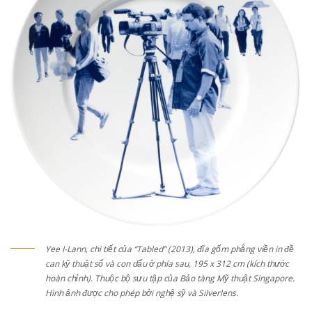
Yee I-Lann, chi tiết của “Tabled” (2013), đĩa gốm phẳng viền in đề
can kỹ thuật số và con dấu ở phía sau, 195 x 312 cm (kích thước
hoàn chỉnh). Thuộc bộ sưu tập của Bảo tàng Mỹ thuật Singapore.
Hình ảnh được cho phép bởi nghệ sỹ và Silverlens.