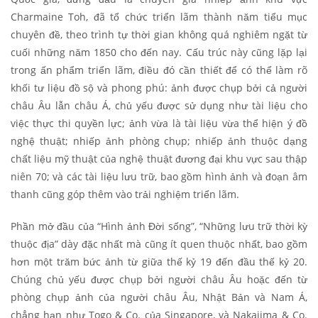
Charmaine Toh, đã tổ chức triển lãm thành năm tiểu mục
chuyên đề, theo trình tự thời gian không quá nghiêm ngặt từ
cuối những năm 1850 cho đến nay. Cấu trúc này cũng lặp lại
trong ấn phẩm triển lãm, điều đó cần thiết để có thể làm rõ
khối tư liệu đồ sộ và phong phú: ảnh được chụp bởi cả người
châu Âu lẫn châu Á, chủ yếu được sử dụng như tài liệu cho
việc thực thi quyền lực; ảnh vừa là tài liệu vừa thể hiện ý đồ
nghệ thuật; nhiếp ảnh phòng chụp; nhiếp ảnh thuộc dạng
chất liệu mỹ thuật của nghệ thuật đương đại khu vực sau thập
niên 70; và các tài liệu lưu trữ, bao gồm hình ảnh và đoạn âm
thanh cũng góp thêm vào trải nghiệm triển lãm.
Phần mở đầu của “Hình ảnh Đời sống”, “Những lưu trữ thời kỳ
thuộc địa” dày đặc nhất mà cũng ít quen thuộc nhất, bao gồm
hơn một trăm bức ảnh từ giữa thế kỷ 19 đến đầu thế kỷ 20.
Chúng chủ yếu được chụp bởi người châu Âu hoặc đến từ
phòng chụp ảnh của người châu Âu, Nhật Bản và Nam Á,
chẳng hạn như Togo & Co. của Singapore, và Nakajima & Co.