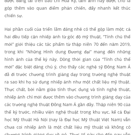
được đăng tải trên báo chí Hoa Kỳ, tấm ảnh này được cho là
góp thêm vào quan điểm phản chiến, đẩy nhanh kết thúc
chiến sự.
Hai phần cuối của triển lãm đáng nhẽ có thể gộp làm một; cả
hai đều tiếp cận nhiếp ảnh từ góc độ mỹ thuật, “Tính chủ thể
mới” giới thiệu các tác phẩm từ thập niên 70 đến năm 2019,
trong khi “Những Hình dung Đương đại” mang đến những
hình ảnh của thế kỷ này. Dòng thời gian của “Tính chủ thể
mới” đặc biệt đáng chú ý, cho thấy các nghệ sỹ Đông Nam Á
đã đi trước chương trình giảng dạy trong trường nghệ thuật
ra sao khi họ sử dụng nhiếp ảnh như một chất liệu mỹ thuật.
Thực chất, bởi nằm giữa tính thực dụng và tính nghệ thuật,
nhiếp ảnh chỉ mới được thêm vào chương trình giảng dạy của
các trường nghệ thuật Đông Nam Á gần đây. Thập niên 90 của
thế kỷ trước, nhiều viện nghệ thuật trong khu vực, kể cả Đại
học Mỹ thuật Hà Nội (nay là Đại học Mỹ thuật Việt Nam) vẫn
chưa coi nhiếp ảnh là một chất liệu mỹ thuật và không có
chương trình giảng dạy về nó. Thực tế này cho đến nay vẫn