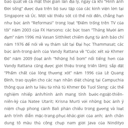
bao quát về cả mặt thời gian lẫn địa lý, ngay cả khi “Hình ảnh
Đời sống” được dựa trên bộ sưu tập của các kinh viện lớn tại
Singapore và Úc. Một vài thiếu sót có thể nói đến, chẳng hạn
như bức ảnh “Reformasi” trong loạt “Điểm trống trên TV của
tôi” năm 2003 của FX Harsono; các bức toan “Tháng Mười ảm
đạm” năm 1996 mà Vasan Sitthiket chiếm dụng từ ảnh báo chí
năm 1976 để nói về vụ thảm sát tại Đại học Thammasat; các
bức ảnh-trong-ảnh của Vandy Rattana về “Cuộc xét xử Khmer
Đỏ” năm 2009 (loạt ảnh “Những hố bom” nổi tiếng hơn của
Vandy Rattana cũng được giới thiệu trong triển lãm); sắp đặt
“Phẩm chất của lòng thương xót” năm 1996 của Lê Quang
Đỉnh, trao quyền cho các nạn nhân diệt chủng tại Campuchia
thông qua ảnh tư liệu từ nhà tù Khmer Đỏ Tuol Sleng; các thể
nghiệm nhiếp ảnh/hình ảnh mang tính bước-ngoặt-thiên-
niên-kỷ của Natee Utarit; Krisna Murti với những bức ảnh ý
niệm chụp phong cảnh Bali phản chiếu trong gương và loạt
ảnh trình diễn mặc-trang-phục-khác-giới của anh; ảnh chân
dung tô màu thủ công chụp nam giới Java của Nindityo