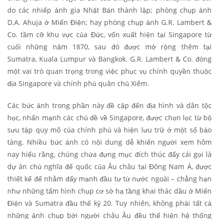
do các nhiếp ảnh gia Nhật Bản thành lập; phòng chụp ảnh
D.A. Ahuja ở Miến Điện; hay phòng chụp ảnh G.R. Lambert &
Co. tầm cỡ khu vực của Đức, vốn xuất hiện tại Singapore từ
cuối những năm 1870, sau đó được mở rộng thêm tại
Sumatra, Kuala Lumpur và Bangkok. G.R. Lambert & Co. đóng
một vai trò quan trọng trong việc phục vụ chính quyền thuộc
địa Singapore và chính phủ quân chủ Xiêm.
Các bức ảnh trong phần này đề cập đến địa hình và dân tộc
học, nhấn mạnh các chủ đề về Singapore, được chọn lọc từ bộ
sưu tập quy mô của chính phủ và hiện lưu trữ ở một số bảo
tàng. Nhiều bức ảnh có nội dung dễ khiến người xem hôm
nay hiểu rằng, chúng chứa đựng mục đích thúc đẩy cái gọi là
dự án chủ nghĩa đế quốc của Âu châu tại Đông Nam Á, được
thiết kế để nhằm đẩy mạnh đầu tư từ nước ngoài – chẳng hạn
như những tấm hình chụp cơ sở hạ tầng khai thác dầu ở Miến
Điện và Sumatra đầu thế kỷ 20. Tuy nhiên, không phải tất cả
những ảnh chụp bởi người châu Âu đều thể hiện hệ thống