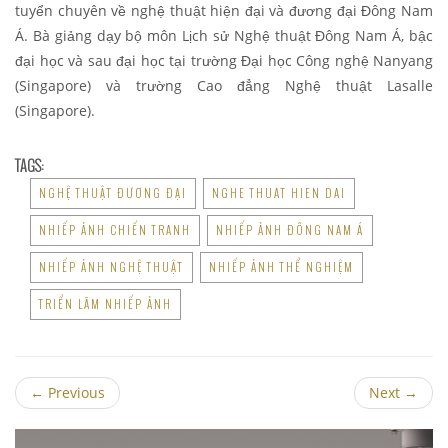
tuyển chuyên về nghệ thuật hiện đại và đương đại Đông Nam
Á. Bà giảng dạy bộ môn Lịch sử Nghệ thuật Đông Nam Á, bậc
đại học và sau đại học tại trường Đại học Công nghệ Nanyang
(Singapore) và trường Cao đẳng Nghệ thuật Lasalle
(Singapore).
TAGS:
NGHỆ THUẬT ĐƯƠNG ĐẠI
NGHE THUAT HIEN DAI
NHIẾP ẢNH CHIẾN TRANH
NHIẾP ẢNH ĐÔNG NAM Á
NHIẾP ẢNH NGHỆ THUẬT
NHIẾP ẢNH THỂ NGHIỆM
TRIỂN LÃM NHIẾP ẢNH
←
Previous
Next
→