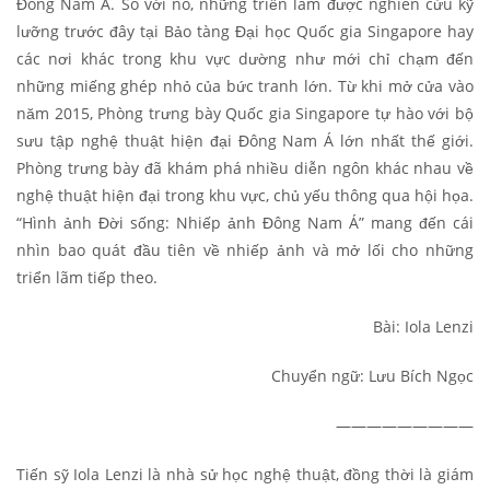
Đông Nam Á. So với nó, những triển lãm được nghiên cứu kỹ
lưỡng trước đây tại Bảo tàng Đại học Quốc gia Singapore hay
các nơi khác trong khu vực dường như mới chỉ chạm đến
những miếng ghép nhỏ của bức tranh lớn. Từ khi mở cửa vào
năm 2015, Phòng trưng bày Quốc gia Singapore tự hào với bộ
sưu tập nghệ thuật hiện đại Đông Nam Á lớn nhất thế giới.
Phòng trưng bày đã khám phá nhiều diễn ngôn khác nhau về
nghệ thuật hiện đại trong khu vực, chủ yếu thông qua hội họa.
“Hình ảnh Đời sống: Nhiếp ảnh Đông Nam Á” mang đến cái
nhìn bao quát đầu tiên về nhiếp ảnh và mở lối cho những
triển lãm tiếp theo.
Bài: Iola Lenzi
Chuyển ngữ: Lưu Bích Ngọc
—————————
Tiến sỹ Iola Lenzi là nhà sử học nghệ thuật, đồng thời là giám