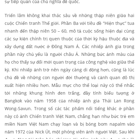
sự tiếp quản của chủ nghĩa đế quốc.
Triển lãm không khai thác sâu về những thập niên giữa hai
cuộc Chiến tranh Thế giới. Phần Ba với tiêu đề “Hiện thực” tua
nhanh đến thập niên 50 – 60, mô tả cuộc sống hiện đại cùng
các sự kiện chính trị quen thuộc của thời kỳ hậu thuộc địa và
xây dựng đất nước ở Đông Nam Á. Các nhiếp ảnh gia trong
phần này chủ yếu là người châu Á. Những bức ảnh màu của
họ cho thấy sự đổi mới quan trọng của công nghệ vào giữa thế
kỷ. Khi nhiếp ảnh trở nên ngày càng di động hơn, cũng là lúc
chủ đề về những con người đời thường và cảnh quan đô thị
xuất hiện nhiều hơn. Mẫu mực cho thể loại này có thể nhắc
tới những khung hình đen trắng, đầy tính biểu tượng ở
Bangkok vào năm 1958 của nhiếp ảnh gia Thái Lan Rong
Wong-Savun. Trong số các tác phẩm nổi tiếng khác ở phần
này có ảnh Chiến tranh Việt Nam, chẳng hạn như bức trẻ em
miền Nam Việt Nam chạy loạn và bị bỏng bom napalm vào
năm 1972 của Nick Út, một phóng viên ảnh người Việt. Sau khi