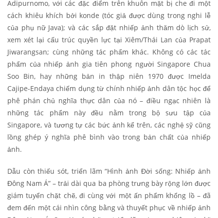
Adipurnomo, với các đặc điểm trên khuôn mặt bị che đi một
cách khiêu khích bởi konde (tóc giả được dùng trong nghi lễ
của phụ nữ Java); và các sắp đặt nhiếp ảnh thăm dò lịch sử,
xem xét lại cấu trúc quyền lực tại Xiêm/Thái Lan của Prapat
Jiwarangsan; cùng những tác phẩm khác. Không có các tác
phẩm của nhiếp ảnh gia tiên phong người Singapore Chua
Soo Bin, hay những bản in thập niên 1970 được Imelda
Cajipe-Endaya chiếm dụng từ chính nhiếp ảnh dân tộc học để
phê phán chủ nghĩa thực dân của nó – điều ngạc nhiên là
những tác phẩm này đều nằm trong bộ sưu tập của
Singapore, và tương tự các bức ảnh kể trên, các nghệ sỹ cũng
lồng ghép ý nghĩa phê bình vào trong bản chất của nhiếp
ảnh.
Dẫu còn thiếu sót, triển lãm “Hình ảnh Đời sống: Nhiếp ảnh
Đông Nam Á” – trải dài qua ba phòng trưng bày rộng lớn được
giám tuyển chặt chẽ, đi cùng với một ấn phẩm khổng lồ – đã
đem đến một cái nhìn công bằng và thuyết phục về nhiếp ảnh