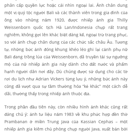
phân cấp quyền lực hoặc cái nhìn ngoại lai. Ảnh chân dung
một vị quý tộc người Bali và các thành viên trong gia đình của
ông vào những năm 1920, được nhiếp ảnh gia Thilly
Weissenborn quốc tịch Hà Lan/Indonesia chụp rất trang
nghiêm, không gợi lên khác biệt đáng kể, ngoại trừ trang phục,
so với ảnh chụp chân dung của các chức sắc châu Âu. Tương
tự, những bức ảnh đóng khung khéo léo ghi lại cảnh phụ nữ
Bali đang trồng lúa của Weissenborn, đã truyền tải sự ngưỡng
mộ của nữ nhiếp ảnh gia này dành cho đất nước và phẩm
hạnh người dân nơi đây. Dù chúng được sử dụng cho các tờ
rơi du lịch như Adrian Vickers từng lưu ý, những bức ảnh này
cũng đã vượt qua sự tầm thường hóa “kẻ khác” một cách dễ
dãi, thường thấy trong nhiếp ảnh thuộc địa.
Trong phần đầu tiên này, còn nhiều hình ảnh khác cũng rất
đáng chú ý: ảnh tư liệu năm 1983 về khu phức hợp đền thờ
Prambanan ở miền Trung Java của Kassian Cephas – một
nhiếp ảnh gia kiêm chủ phòng chụp người Java, xuất bản bởi