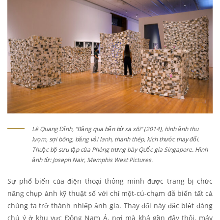
Lê Quang Đỉnh, “Băng qua bến bờ xa xôi” (2014), hình ảnh thu
lượm, sợi bông, băng vải lanh, thanh thép, kích thước thay đổi.
Thuộc bộ sưu tập của Phòng trưng bày Quốc gia Singapore. Hình
ảnh từ: Joseph Nair, Memphis West Pictures.
Sự phổ biến của điện thoại thông minh được trang bị chức
năng chụp ảnh kỹ thuật số với chỉ một-cú-chạm đã biến tất cả
chúng ta trở thành nhiếp ảnh gia. Thay đổi này đặc biệt đáng
chú ý ở khu vực Đông Nam Á, nơi mà khá gần đây thôi, máy