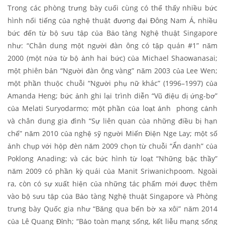
Trong các phòng trưng bày cuối cùng có thể thấy nhiều bức
hình nổi tiếng của nghệ thuật đương đại Đông Nam Á, nhiều
bức đến từ bộ sưu tập của Bảo tàng Nghệ thuật Singapore
như: “Chân dung một người đàn ông có tập quán #1” năm
2000 (một nửa từ bộ ảnh hai bức) của Michael Shaowanasai;
một phiên bản “Người đàn ông vàng” năm 2003 của Lee Wen;
một phần thuộc chuỗi “Người phụ nữ khác” (1996–1997) của
Amanda Heng; bức ảnh ghi lại trình diễn “Vũ điệu dị ứng-bơ”
của Melati Suryodarmo; một phần của loạt ảnh phong cảnh
và chân dung gia đình “Sự liên quan của những điều bị hạn
chế” năm 2010 của nghệ sỹ người Miến Điện Nge Lay; một số
ảnh chụp với hộp đèn năm 2009 chọn từ chuỗi “Ẩn danh” của
Poklong Anading; và các bức hình từ loạt “Những bậc thầy”
năm 2009 có phần kỳ quái của Manit Sriwanichpoom. Ngoài
ra, còn có sự xuất hiện của những tác phẩm mới được thêm
vào bộ sưu tập của Bảo tàng Nghệ thuật Singapore và Phòng
trưng bày Quốc gia như “Băng qua bến bờ xa xôi” năm 2014
của Lê Quang Đỉnh; “Bảo toàn mạng sống, kết liễu mạng sống