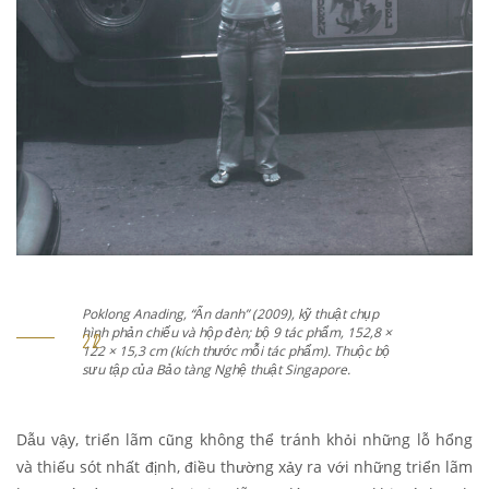
ật chụp
Poklong Anading, “Ẩn danh” (2009), kỹ thuật chụ
, 152,8 ×
hình phản chiếu và hộp đèn; bộ 9 tác phẩm, 152,
Thuộc bộ
122 × 15,3 cm (kích thước mỗi tác phẩm). Thuộc
e.
sưu tập của Bảo tàng Nghệ thuật Singapore.
Dẫu vậy, triển lãm cũng không thể tránh khỏi những lỗ hổng
và thiếu sót nhất định, điều thường xảy ra với những triển lãm