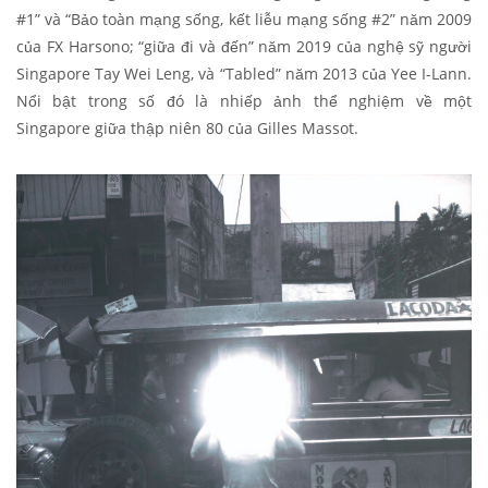
#1” và “Bảo toàn mạng sống, kết liễu mạng sống #2” năm 2009
của FX Harsono; “giữa đi và đến” năm 2019 của nghệ sỹ người
Singapore Tay Wei Leng, và “Tabled” năm 2013 của Yee I-Lann.
Nổi bật trong số đó là nhiếp ảnh thể nghiệm về một
Singapore giữa thập niên 80 của Gilles Massot.