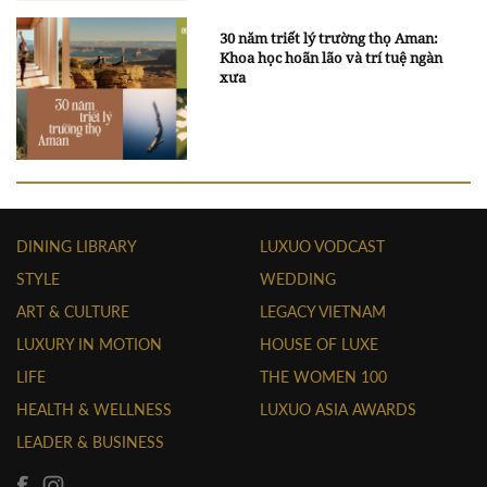
30 năm triết lý trường thọ Aman:
Khoa học hoãn lão và trí tuệ ngàn
xưa
DINING LIBRARY
LUXUO VODCAST
STYLE
WEDDING
ART & CULTURE
LEGACY VIETNAM
LUXURY IN MOTION
HOUSE OF LUXE
LIFE
THE WOMEN 100
HEALTH & WELLNESS
LUXUO ASIA AWARDS
LEADER & BUSINESS