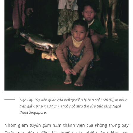
Nge Lay, “Sự liên quan của những điều bị hạn chế” (2010), in phun
trên giấy, 91,6 x 137 cm. Thuộc bộ sưu tập của Bảo tàng Nghệ
thuật Singapore.
Nhóm giám tuyển gồm năm thành viên của Phòng trưng bày
Quốc gia, đứng đầu là chuyên gia nhiếp ảnh khu vực