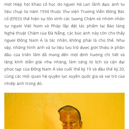
một Hiệp hội Khảo cổ học do người Hà Lan lãnh đạo; ảnh tư
liệu chụp từ năm 1934 thuộc thư viện Trường Viễn Đông Bác
cổ (EFEO) thể hiện sự tôn vinh các tượng Chăm và nhóm nhân
sự người Việt Nam và Pháp lắp đặt tác phẩm tại Bảo tàng
Nghệ thuật Chăm của Đà Nẵng, các bức ảnh này còn cho thấy
người Đông Nam Á là tác nhân, không phải là chủ thể. Như
vậy, những hình ảnh và tư liệu lưu trữ được giới thiệu ở phần
đầu của triển lãm đã mang đến một định hướng chi tiết và
lăng kính diễn giải nhẹ nhàng, làm sáng tỏ lịch sử cận đại
phức tạp của Đông Nam Á vào cuối thế kỷ 19 và đầu thế kỷ 20,
cùng các mối quan hệ quyền lực xuyên quốc gia và vai trò của
nhiếp ảnh trong đó.