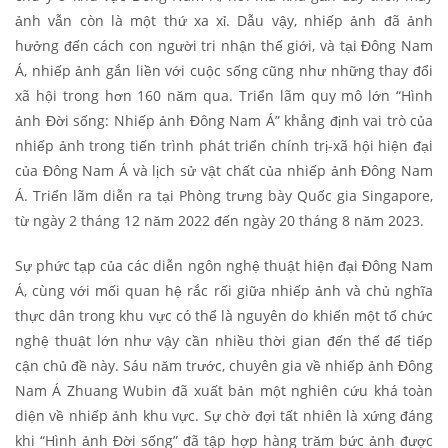
ảnh vẫn còn là một thứ xa xỉ. Dẫu vậy, nhiếp ảnh đã ảnh
hưởng đến cách con người tri nhận thế giới, và tại Đông Nam
Á, nhiếp ảnh gắn liền với cuộc sống cũng như những thay đổi
xã hội trong hơn 160 năm qua. Triển lãm quy mô lớn “Hình
ảnh Đời sống: Nhiếp ảnh Đông Nam Á” khẳng định vai trò của
nhiếp ảnh trong tiến trình phát triển chính trị-xã hội hiện đại
của Đông Nam Á và lịch sử vật chất của nhiếp ảnh Đông Nam
Á. Triển lãm diễn ra tại Phòng trưng bày Quốc gia Singapore,
từ ngày 2 tháng 12 năm 2022 đến ngày 20 tháng 8 năm 2023.
Sự phức tạp của các diễn ngôn nghệ thuật hiện đại Đông Nam
Á, cùng với mối quan hệ rắc rối giữa nhiếp ảnh và chủ nghĩa
thực dân trong khu vực có thể là nguyên do khiến một tổ chức
nghệ thuật lớn như vậy cần nhiều thời gian đến thế để tiếp
cận chủ đề này. Sáu năm trước, chuyên gia về nhiếp ảnh Đông
Nam Á Zhuang Wubin đã xuất bản một nghiên cứu khá toàn
diện về nhiếp ảnh khu vực. Sự chờ đợi tất nhiên là xứng đáng
khi “Hình ảnh Đời sống” đã tập hợp hàng trăm bức ảnh được