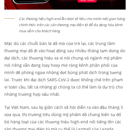
Các thương hiệu high-end lần lượt sở hữu cho mình một gian hàng
chính thức trên các sàn thương mại điện tử để đa dạng hóa kênh
mua sắm cho khách hàng
Mặc dù các chuỗi bán lẻ đã mở cửa trở lại, các trung tâm
thương mại đã đi vào hoạt động sau nhiều tháng tạm dừng do
đại dịch, các thương hiệu xa xỉ nói chung và ngành mỹ phẩm
nói riêng vẫn đang loay hoay mở rộng kênh phân phối của
mình để phòng ngừa những đợt bùng phát dịch trong tương
lai. Trước khi đại dịch SARS-CoV-2 được khống chế trên phạm
vi toàn cầu, tất cả những gì chúng ta có thể làm là dự trù cho
những trường hợp xấu nhất.
Tại Việt Nam, sau kỳ giãn cách xã hội diễn ra vào đầu tháng 5
vừa qua, thị trường tiêu dùng mỹ phẩm đã chứng kiến sự đổ
bộ hàng loạt của các thương hiệu high-end nổi tiếng lên các
sàn thương mại điện tử mà cụ thể là Lazmall của Lazada.