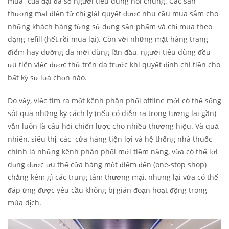
mua” của đại đa số người tiêu dùng nói chung. Các sàn
thương mại điện tử chỉ giải quyết được nhu cầu mua sắm cho
những khách hàng từng sử dụng sản phẩm và chỉ mua theo
dạng refill (hết rồi mua lại). Còn với những mặt hàng trang
điểm hay dưỡng da mới dùng lần đầu, người tiêu dùng đều
ưu tiên việc được thử trên da trước khi quyết định chi tiền cho
bất kỳ sự lựa chọn nào.
Do vậy, việc tìm ra một kênh phân phối offline mới có thể sống
sót qua những kỳ cách ly (nếu có diễn ra trong tương lai gần)
vẫn luôn là câu hỏi chiến lược cho nhiều thương hiệu. Và quả
nhiên, siêu thị, các cửa hàng tiện lợi và hệ thống nhà thuốc
chính là những kênh phân phối mới tiềm năng, vừa có thể lợi
dụng được ưu thế cửa hàng một điểm đến (one-stop shop)
chẳng kém gì các trung tâm thương mại, nhưng lại vừa có thể
đáp ứng được yêu cầu không bị gián đoạn hoạt động trong
mùa dịch.