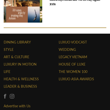
xưa
DINING LIBRARY
LUXUO VODCAST
STYLE
WEDDING
ART & CULTURE
LEGACY VIETNAM
LUXURY IN MOTION
HOUSE OF LUXE
LIFE
THE WOMEN 100
HEALTH & WELLNESS
LUXUO ASIA AWARDS
LEADER & BUSINESS
Advertise with Us