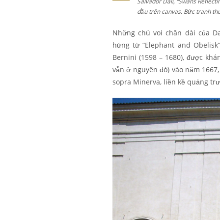
Salvador Dalí, “Swans Reflecti
dầu trên canvas. Bức tranh th
Những chú voi chân dài của Da
hứng từ “Elephant and Obelisk”
Bernini (1598 – 1680), được kh
vẫn ở nguyên đó) vào năm 1667,
sopra Minerva, liền kề quảng tr