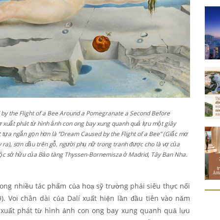
 by the Flight of a Bee Around a Pomegranate a Second Before
 xuất phát từ hình ảnh con ong bay xung quanh quả lựu một giây
ột tựa ngắn gọn hơn là “Dream Caused by the Flight of a Bee” (Giấc mơ
ra), sơn dầu trên gỗ, người phụ nữ trong tranh được cho là vợ của
huộc sở hữu của Bảo tàng Thyssen-Bornemisza ở Madrid, Tây Ban Nha.
 trong nhiều tác phẩm của hoạ sỹ trường phái siêu thực nổi
9). Voi chân dài của Dalí xuất hiện lần đầu tiên vào năm
ơ xuất phát từ hình ảnh con ong bay xung quanh quả lựu