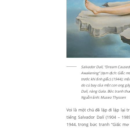
Salvador Dalí, “Dream Caused
Awakening” (tạm dịch: Giấc mơ
trước khi tỉnh giấc) (1944); m
do cú bay của một con ong gây 
Dalí, nàng Gala. Bức tranh t
Nguồn ảnh: Museo Thyssen
Voi là một chủ đề lặp đi lặp lại
tiếng Salvador Dalí (1904 – 198
1944, trong bức tranh “Giấc m