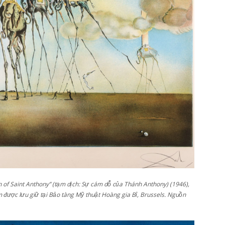
n of Saint Anthony” (tạm dịch: Sự cám dỗ của Thánh Anthony) (1946),
 được lưu giữ tại Bảo tàng Mỹ thuật Hoàng gia Bỉ, Brussels. Nguồn