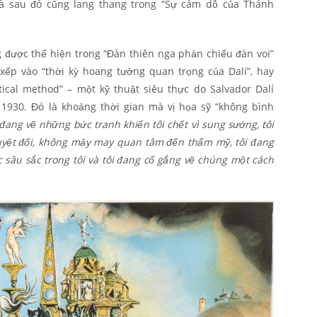
; và sau đó cũng lang thang trong “Sự cám dỗ của Thánh
g được thể hiện trong “Đàn thiên nga phản chiếu đàn voi”
ếp vào “thời kỳ hoang tưởng quan trọng của Dalí”, hay
tical method” – một kỹ thuật siêu thực do Salvador Dalí
1930. Đó là khoảng thời gian mà vị họa sỹ “không bình
 đang vẽ những bức tranh khiến tôi chết vì sung sướng, tôi
tuyệt đối, không mảy may quan tâm đến thẩm mỹ, tôi đang
sâu sắc trong tôi và tôi đang cố gắng vẽ chúng một cách