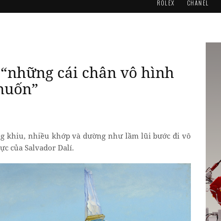
ROLEX
CHANEL
à “những cái chân vô hình
 muốn”
g khiu, nhiều khớp và dường như lầm lũi bước đi vô
hực của Salvador Dalí.