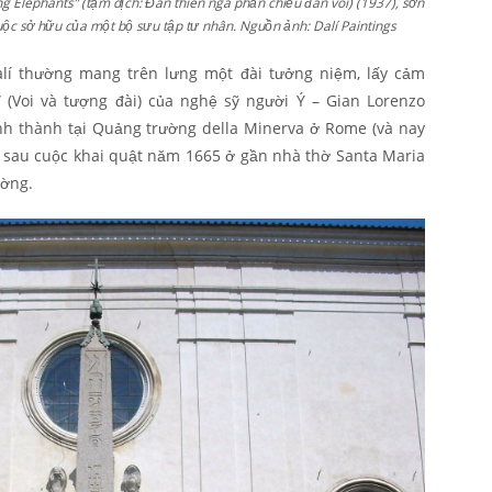
ng Elephants” (tạm dịch: Đàn thiên nga phản chiếu đàn voi) (1937), sơn
uộc sở hữu của một bộ sưu tập tư nhân. Nguồn ảnh: Dalí Paintings
lí thường mang trên lưng một đài tưởng niệm, lấy cảm
 (Voi và tượng đài) của nghệ sỹ người Ý – Gian Lorenzo
ánh thành tại Quảng trường della Minerva ở Rome (và nay
 sau cuộc khai quật năm 1665 ở gần nhà thờ Santa Maria
ường.