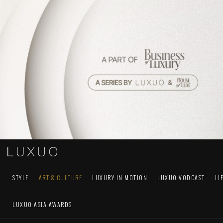
STYLE
ART & CULTURE
LUXURY IN MOTION
LUXUO VODCAST
LI
LUXUO ASIA AWARDS