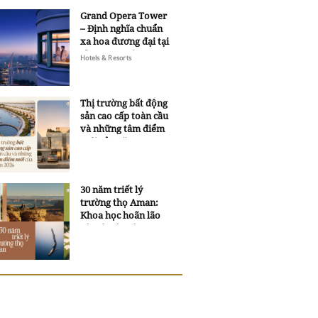
Grand Opera Tower
– Định nghĩa chuẩn
xa hoa đương đại tại
Sheraton Saigon
Hotels & Resorts
Grand Opera Hotel
Thị trường bất động
sản cao cấp toàn cầu
và những tâm điểm
mới của năm 2026
30 năm triết lý
trường thọ Aman:
Khoa học hoãn lão
và trí tuệ ngàn xưa