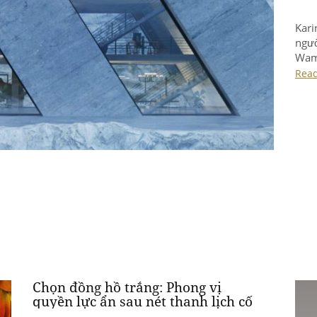
Kari
ngườ
Wamh
nhà 
Rea
nổi 
Chọn đồng hồ trắng: Phong vị
quyền lực ẩn sau nét thanh lịch cố
hữu