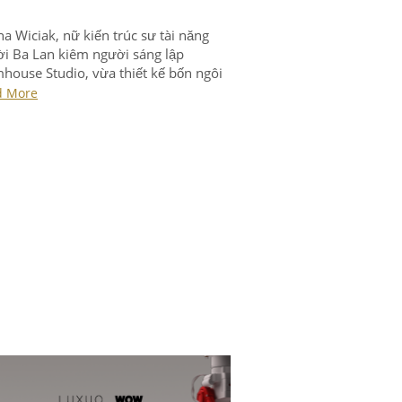
na Wiciak, nữ kiến trúc sư tài năng
i Ba Lan kiêm người sáng lập
ouse Studio, vừa thiết kế bốn ngôi
lấy cảm hứng từ logo của các công ty
d More
tiếng trên thế giới.