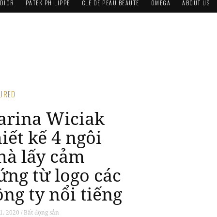
DIOR
PATEK PHILIPPE
CLÉ DE PEAU BEAUTÉ
OMEGA
ABOUT US
TURED
arina Wiciak
hiết kế 4 ngôi
hà lấy cảm
ứng từ logo các
ông ty nổi tiếng
1, 2020 / Bất động sản