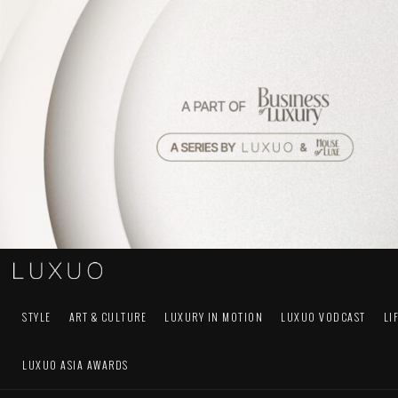
STYLE
ART & CULTURE
LUXURY IN MOTION
LUXUO VODCAST
LI
LUXUO ASIA AWARDS