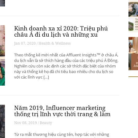
Kinh doanh xa xỉ 2020: Triệu phú
châu Á đi du lịch và những xu
hướng có thể thay đổi ngành du
Jan 07, 2020 / Health & Wellness
lịch thượng lưu
Theo thống kê mới nhất của Affluent Insights™ ở châu Á,
du lịch vẫn là sở thích hàng đầu của các triệu phú Á Đông.
Nghiên cứu còn xác định các sở thích đặc biệt của nhóm
này và thống kê họ đã chi tiêu bao nhiêu cho du lịch so
với các lĩnh vực […]
Năm 2019, Influencer marketing
thống trị lĩnh vực thời trang & làm
đẹp
Nov 08, 2019 / Beauty
Từ ra mắt thương hiệu cùng tên, hợp tác với những