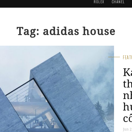
ROLEX
CHANEL
Tag: adidas house
FEA
K
t
n
h
c
Jun 2