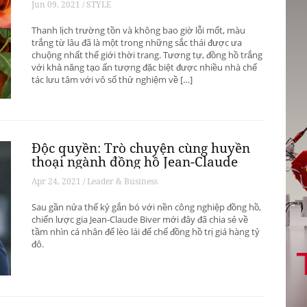
Jun 09, 2021 / STYLE
Thanh lịch trường tồn và không bao giờ lỗi mốt, màu
trắng từ lâu đã là một trong những sắc thái được ưa
chuộng nhất thế giới thời trang. Tương tự, đồng hồ trắng
với khả năng tạo ấn tượng đặc biệt được nhiều nhà chế
tác lưu tâm với vô số thử nghiệm về […]
Độc quyền: Trò chuyện cùng huyền
thoại ngành đồng hồ Jean-Claude
Biver
Apr 24, 2021 / Leader & Business
Sau gần nửa thế kỷ gắn bó với nền công nghiệp đồng hồ,
chiến lược gia Jean-Claude Biver mới đây đã chia sẻ về
tầm nhìn cá nhân để lèo lái đế chế đồng hồ trị giá hàng tỷ
đô.