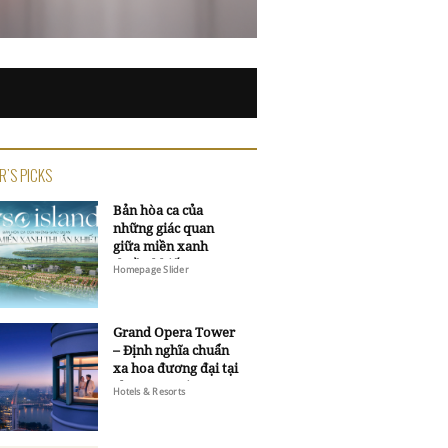
R'S PICKS
Bản hòa ca của
những giác quan
giữa miền xanh
thuần khiết
Homepage Slider
Grand Opera Tower
– Định nghĩa chuẩn
xa hoa đương đại tại
Sheraton Saigon
Hotels & Resorts
Grand Opera Hotel