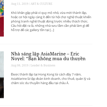
phát triển? – Phần 1
Aug 11, 2019 / ART & CULTURE
Khó khăn gặp phải vì quy mô nhỏ, vừa mới thành lập,
hoặc cơ hội ngày càng ít đến từ hội chợ nghệ thuật khiến
phòng tranh nghệ thuật đứng trước nhiều thách thức.
Câu hỏi đặt ra là, những nhà sưu tầm cần phải làm gì để
hỗ trợ để các gallery tồn tại […]
Nhà sáng lập AsiaMarine – Eric
Noyel: “Bạn không mua du thuyền
để đầu tư sinh lời”
Aug 08, 2019 / Leader & Business
Được thành lập tại Hong Kong từ cách đây 7 năm,
AsiaMarine là tập đoàn kinh doanh, cho thuê, quản lý và
chăm sóc du thuyền hàng đầu tại châu Á.