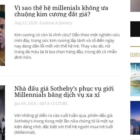
Vì sao thế hệ millenials không ưa
chuộng kim cương đắt giá?
Aug 12, 2020 / Fashion & Jewelry
Kim cương có còn là vĩnh cửu? Dẫn theo một nghiên cứu
mới đây, trang sức kim cương lấp lánh và cổ điển ngày
nay đang dần lỗi mốt với thế hệ trẻ. Thay vào đó, nữ
trang đá màu lại là lựa chọn hàng đầu, trong đó có nhẫn
EDITO
đính hôn.
Nhà đấu giá Sotheby’s phục vụ giới
Millennials bằng dịch vụ xa xỉ
Jan 09, 2020 / ART & CULTURE
Với những gì diễn ra vào cuối tuần qua, phiên đấu giá
Sotheby’s Hong Kong một lần nữa chứng tỏ là một sự
kiện đáng nhớ, đặc biệt với thế hệ người mua trẻ tuổi
(Millennial).