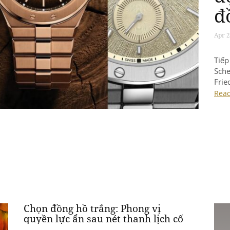
S
Apr 1
Chop
Eagl
qua
toà
Rea
Chọn đồng hồ trắng: Phong vị
quyền lực ẩn sau nét thanh lịch cố
hữu