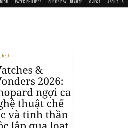
DIOR
PATEK PHILIPPE
CLÉ DE PEAU BEAUTÉ
OMEGA
ABOUT US
TURED
atches &
onders 2026:
hopard ra mắt
lpine Eagle 41
PS trong chất
iệu Lucent