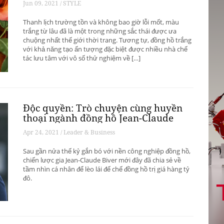
Jun 09, 2021 / STYLE
Thanh lịch trường tồn và không bao giờ lỗi mốt, màu
trắng từ lâu đã là một trong những sắc thái được ưa
chuộng nhất thế giới thời trang. Tương tự, đồng hồ trắng
với khả năng tạo ấn tượng đặc biệt được nhiều nhà chế
tác lưu tâm với vô số thử nghiệm về […]
Độc quyền: Trò chuyện cùng huyền
thoại ngành đồng hồ Jean-Claude
Biver
Apr 24, 2021 / Leader & Business
Sau gần nửa thế kỷ gắn bó với nền công nghiệp đồng hồ,
chiến lược gia Jean-Claude Biver mới đây đã chia sẻ về
tầm nhìn cá nhân để lèo lái đế chế đồng hồ trị giá hàng tỷ
đô.