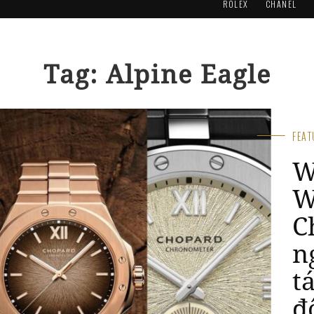
ROLEX
CHANEL
Tag: Alpine Eagle
FEA
W
W
C
A
X
l