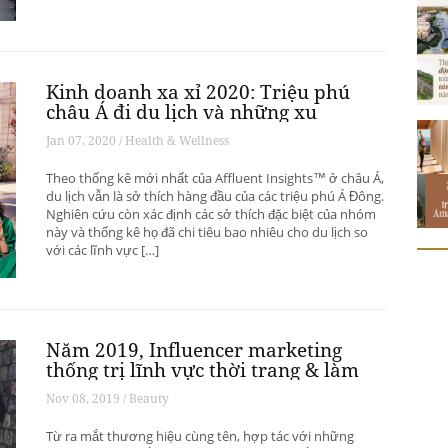
Kinh doanh xa xỉ 2020: Triệu phú
châu Á đi du lịch và những xu
hướng có thể thay đổi ngành du
Jan 07, 2020 / Health & Wellness
lịch thượng lưu
Theo thống kê mới nhất của Affluent Insights™ ở châu Á,
du lịch vẫn là sở thích hàng đầu của các triệu phú Á Đông.
Nghiên cứu còn xác định các sở thích đặc biệt của nhóm
này và thống kê họ đã chi tiêu bao nhiêu cho du lịch so
với các lĩnh vực […]
Năm 2019, Influencer marketing
thống trị lĩnh vực thời trang & làm
đẹp
Nov 08, 2019 / Beauty
Từ ra mắt thương hiệu cùng tên, hợp tác với những