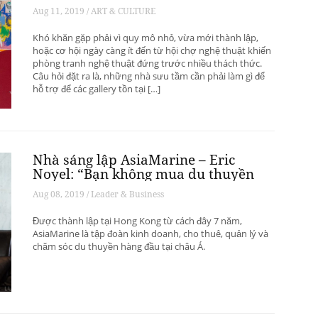
phát triển? – Phần 1
Aug 11, 2019 / ART & CULTURE
Khó khăn gặp phải vì quy mô nhỏ, vừa mới thành lập,
hoặc cơ hội ngày càng ít đến từ hội chợ nghệ thuật khiến
phòng tranh nghệ thuật đứng trước nhiều thách thức.
Câu hỏi đặt ra là, những nhà sưu tầm cần phải làm gì để
hỗ trợ để các gallery tồn tại […]
Nhà sáng lập AsiaMarine – Eric
Noyel: “Bạn không mua du thuyền
để đầu tư sinh lời”
Aug 08, 2019 / Leader & Business
Được thành lập tại Hong Kong từ cách đây 7 năm,
AsiaMarine là tập đoàn kinh doanh, cho thuê, quản lý và
chăm sóc du thuyền hàng đầu tại châu Á.