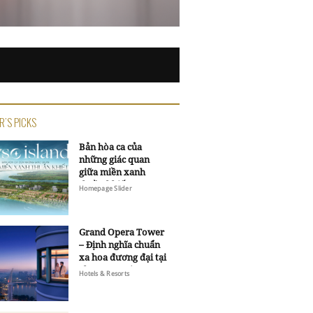
R'S PICKS
Bản hòa ca của
những giác quan
giữa miền xanh
thuần khiết
Homepage Slider
Grand Opera Tower
– Định nghĩa chuẩn
xa hoa đương đại tại
Sheraton Saigon
Hotels & Resorts
Grand Opera Hotel