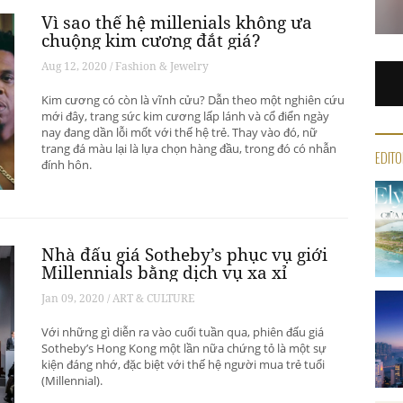
Vì sao thế hệ millenials không ưa
chuộng kim cương đắt giá?
Aug 12, 2020 / Fashion & Jewelry
Kim cương có còn là vĩnh cửu? Dẫn theo một nghiên cứu
mới đây, trang sức kim cương lấp lánh và cổ điển ngày
nay đang dần lỗi mốt với thế hệ trẻ. Thay vào đó, nữ
trang đá màu lại là lựa chọn hàng đầu, trong đó có nhẫn
EDITO
đính hôn.
Nhà đấu giá Sotheby’s phục vụ giới
Millennials bằng dịch vụ xa xỉ
Jan 09, 2020 / ART & CULTURE
Với những gì diễn ra vào cuối tuần qua, phiên đấu giá
Sotheby’s Hong Kong một lần nữa chứng tỏ là một sự
kiện đáng nhớ, đặc biệt với thế hệ người mua trẻ tuổi
(Millennial).