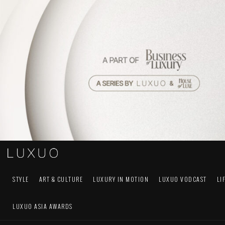
STYLE
ART & CULTURE
LUXURY IN MOTION
LUXUO VODCAST
LI
LUXUO ASIA AWARDS