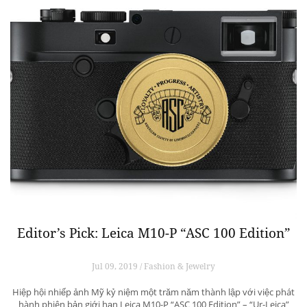
Editor’s Pick: Leica M10-P “ASC 100 Edition”
Jul 09, 2019 / Fashion & Jewelry
Hiệp hội nhiếp ảnh Mỹ kỷ niệm một trăm năm thành lập với việc phát
hành phiên bản giới hạn Leica M10-P “ASC 100 Edition” – “Ur-Leica”