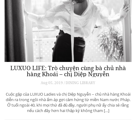
LUXUO LIFE: Trò chuyện cùng bà chủ nhà
hàng Khoái – chị Diệp Nguyễn
Aug 05, 2019 / DINING LIBRARY
Cuộc gặp của LUXUO Ladies và chị Diệp Nguyễn – chủ nhà hàng Khoái
diễn ra trong ngôi nhà ấm áp gợi cảm hứng từ miền Nam nước Pháp.
Ở tuổi ngoài 40, khi mọi thứ đã đủ đầy, người phụ nữ ấy chia sẻ rằng
nếu cách đây hơn hai thập kỷ không tham […]