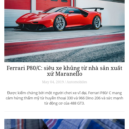
Ferrari P80/C: siêu xe khủng từ ​​nhà sản xuất
xứ Maranello
May 04, 2019 / Automobiles
Được kiểm chứng bởi một người chơi xe vĩ đại, Ferrari P80/ C mang
cảm hứng thẩm mỹ từ huyền thoại 330 và 966 Dino 206 và sức mạnh
từ động cơ của 488 GT3.