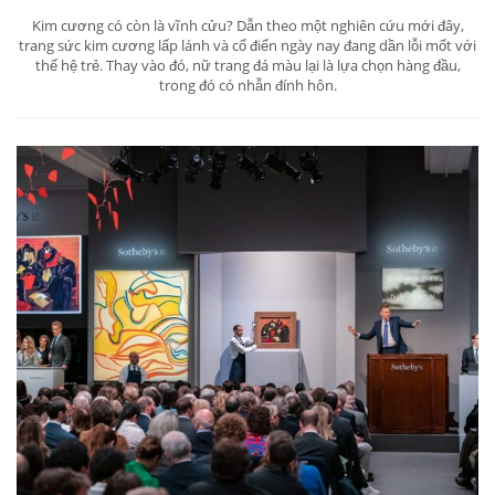
Kim cương có còn là vĩnh cửu? Dẫn theo một nghiên cứu mới đây,
trang sức kim cương lấp lánh và cổ điển ngày nay đang dần lỗi mốt với
thế hệ trẻ. Thay vào đó, nữ trang đá màu lại là lựa chọn hàng đầu,
trong đó có nhẫn đính hôn.