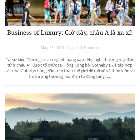
Business of Luxury: Giờ đây, châu Á là xa xỉ!
May 29, 2019 / Leader & Business
Tại sự kiện “Tương lai của ngành hàng xa xỉ: Hội nghị thương mại điện
tử ở châu Á”, được tổ chức tại Hồng Kông bởi Sotheby’s, đã tập hợp
các nhà lãnh đạo hàng đầu trên toàn thế giới để mổ xẻ và thảo luận về
thị trường thương mại điện tử đang tăng […]