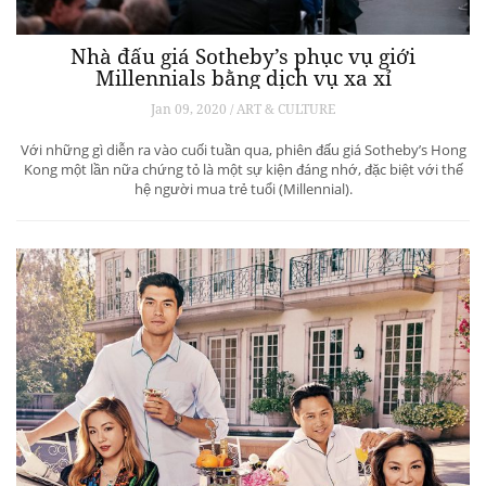
Nhà đấu giá Sotheby’s phục vụ giới
Millennials bằng dịch vụ xa xỉ
Jan 09, 2020 / ART & CULTURE
Với những gì diễn ra vào cuối tuần qua, phiên đấu giá Sotheby’s Hong
Kong một lần nữa chứng tỏ là một sự kiện đáng nhớ, đặc biệt với thế
hệ người mua trẻ tuổi (Millennial).