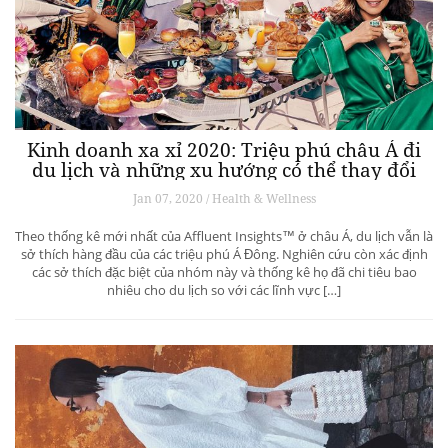
Kinh doanh xa xỉ 2020: Triệu phú châu Á đi
du lịch và những xu hướng có thể thay đổi
ngành du lịch thượng lưu
Jan 07, 2020 / Health & Wellness
Theo thống kê mới nhất của Affluent Insights™ ở châu Á, du lịch vẫn là
sở thích hàng đầu của các triệu phú Á Đông. Nghiên cứu còn xác định
các sở thích đặc biệt của nhóm này và thống kê họ đã chi tiêu bao
nhiêu cho du lịch so với các lĩnh vực […]