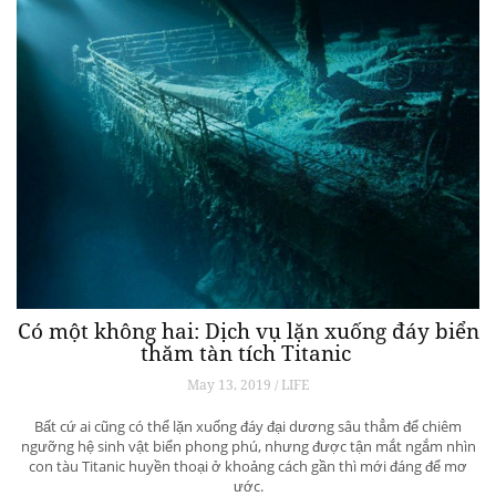
Có một không hai: Dịch vụ lặn xuống đáy biển
thăm tàn tích Titanic
May 13, 2019 / LIFE
Bất cứ ai cũng có thể lặn xuống đáy đại dương sâu thẳm để chiêm
ngưỡng hệ sinh vật biển phong phú, nhưng được tận mắt ngắm nhìn
con tàu Titanic huyền thoại ở khoảng cách gần thì mới đáng để mơ
ước.