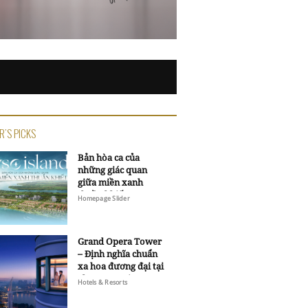
R'S PICKS
Bản hòa ca của
những giác quan
giữa miền xanh
thuần khiết
Homepage Slider
Grand Opera Tower
– Định nghĩa chuẩn
xa hoa đương đại tại
Sheraton Saigon
Hotels & Resorts
Grand Opera Hotel