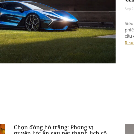
mẫu 
biệt
đậm 
Rea
chín
Chọn đồng hồ trắng: Phong vị
quyền lực ẩn sau nét thanh lịch cố