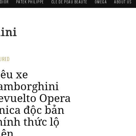
DIOR
PATEK PHILIPPE
CLÉ DE PEAU BEAUTÉ
OMEGA
ABOUT US
ini
TURED
e siêu hiếm
amborghini 5-
5 Zagato lên
àn đấu giá
9, 2024 / Automobiles
tới đây, Lamborghini 5-95 Zagato –