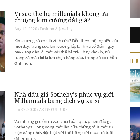
Vì sao thế hệ millenials không ưa
chuộng kim cương đắt giá?
Aug 12, 2020 / Fashion & Jewelry
Kim cương có còn là vĩnh cửu? Dẫn theo một nghiên cứu
mới đây, trang sức kim cương lấp lánh và cổ điển ngày
nay đang dần lỗi mốt với thế hệ trẻ. Thay vào đó, nữ
trang đá màu lại là lựa chọn hàng đầu, trong đó có nhẫn
EDITO
đính hôn.
Nhà đấu giá Sotheby’s phục vụ giới
Millennials bằng dịch vụ xa xỉ
Jan 09, 2020 / ART & CULTURE
Với những gì diễn ra vào cuối tuần qua, phiên đấu giá
Sotheby’s Hong Kong một lần nữa chứng tỏ là một sự
kiện đáng nhớ, đặc biệt với thế hệ người mua trẻ tuổi
(Millennial).