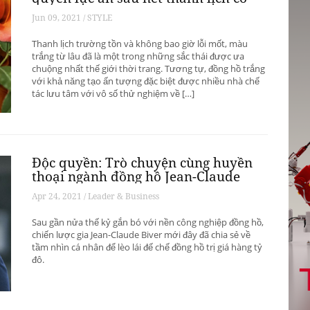
hữu
Jun 09, 2021 / STYLE
Thanh lịch trường tồn và không bao giờ lỗi mốt, màu
trắng từ lâu đã là một trong những sắc thái được ưa
chuộng nhất thế giới thời trang. Tương tự, đồng hồ trắng
với khả năng tạo ấn tượng đặc biệt được nhiều nhà chế
tác lưu tâm với vô số thử nghiệm về […]
Độc quyền: Trò chuyện cùng huyền
thoại ngành đồng hồ Jean-Claude
Biver
Apr 24, 2021 / Leader & Business
Sau gần nửa thế kỷ gắn bó với nền công nghiệp đồng hồ,
chiến lược gia Jean-Claude Biver mới đây đã chia sẻ về
tầm nhìn cá nhân để lèo lái đế chế đồng hồ trị giá hàng tỷ
đô.