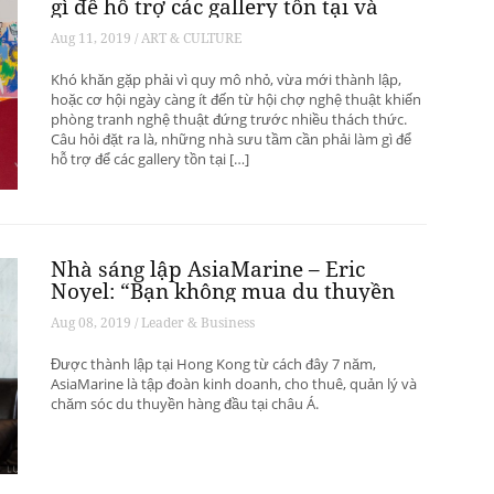
gì để hỗ trợ các gallery tồn tại và
phát triển? – Phần 1
Aug 11, 2019 / ART & CULTURE
Khó khăn gặp phải vì quy mô nhỏ, vừa mới thành lập,
hoặc cơ hội ngày càng ít đến từ hội chợ nghệ thuật khiến
phòng tranh nghệ thuật đứng trước nhiều thách thức.
Câu hỏi đặt ra là, những nhà sưu tầm cần phải làm gì để
hỗ trợ để các gallery tồn tại […]
Nhà sáng lập AsiaMarine – Eric
Noyel: “Bạn không mua du thuyền
để đầu tư sinh lời”
Aug 08, 2019 / Leader & Business
Được thành lập tại Hong Kong từ cách đây 7 năm,
AsiaMarine là tập đoàn kinh doanh, cho thuê, quản lý và
chăm sóc du thuyền hàng đầu tại châu Á.