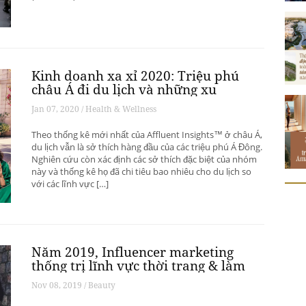
Kinh doanh xa xỉ 2020: Triệu phú
châu Á đi du lịch và những xu
hướng có thể thay đổi ngành du
Jan 07, 2020 / Health & Wellness
lịch thượng lưu
Theo thống kê mới nhất của Affluent Insights™ ở châu Á,
du lịch vẫn là sở thích hàng đầu của các triệu phú Á Đông.
Nghiên cứu còn xác định các sở thích đặc biệt của nhóm
này và thống kê họ đã chi tiêu bao nhiêu cho du lịch so
với các lĩnh vực […]
Năm 2019, Influencer marketing
thống trị lĩnh vực thời trang & làm
đẹp
Nov 08, 2019 / Beauty