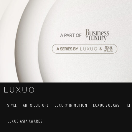
STYLE
ART & CULTURE
LUXURY IN MOTION
LUXUO VODCAST
LI
LUXUO ASIA AWARDS