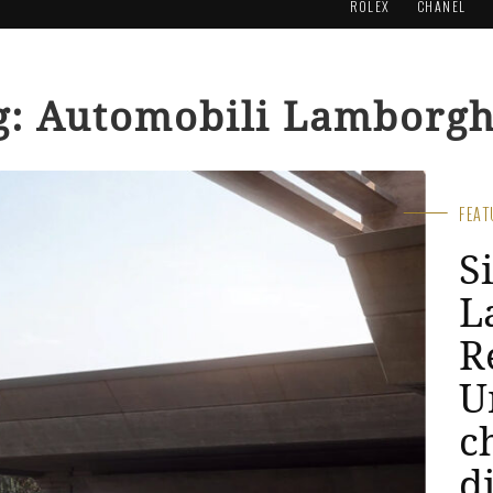
ROLEX
CHANEL
g: Automobili Lamborgh
FEA
X
L
9
s
Aug 1
Sắp 