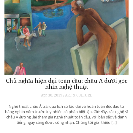
Chủ nghĩa hiện đại toàn cầu: châu Á dưới góc
nhìn nghệ thuật
Apr 30, 2019 / ART & CULTURE
Nghệ thuật châu Á trải qua lịch sử lâu dài và hoàn toàn độc đáo từ
hàng nghìn năm trước tuy nhiên có phần biệt lập. Giờ đây, các nghệ sĩ
châu Á đương đại tham gia nghệ thuật toàn cầu, với bản sắc và danh
tiếng ngày càng được công nhận. Chúng tôi giới thiệu […]