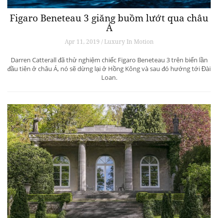
Figaro Beneteau 3 giăng buồm lướt qua châu
Á
Apr 11, 2019 / Luxury In Motion
Darren Catterall đã thử nghiệm chiếc Figaro Beneteau 3 trên biển lần
đầu tiên ở châu Á, nó sẽ dừng lại ở Hồng Kông và sau đó hướng tới Đài
Loan.