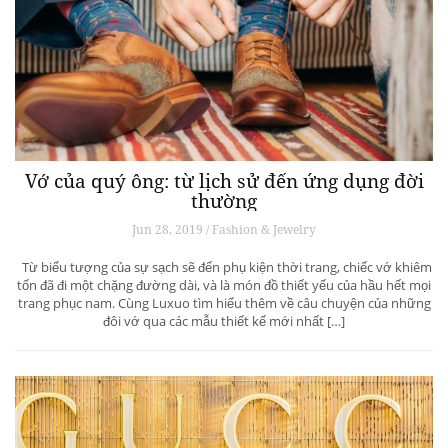
Vớ của quý ông: từ lịch sử đến ứng dụng đời
thường
Jun 28, 2019 / Fashion & Jewelry
Từ biểu tượng của sự sạch sẽ đến phụ kiện thời trang, chiếc vớ khiêm
tốn đã đi một chặng đường dài, và là món đồ thiết yếu của hầu hết mọi
trang phục nam. Cùng Luxuo tìm hiểu thêm về câu chuyện của những
đôi vớ qua các mẫu thiết kế mới nhất […]