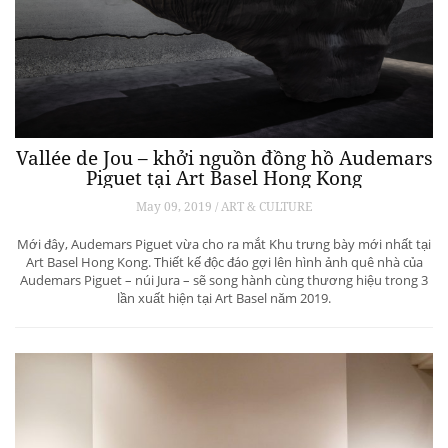
Vallée de Jou – khởi nguồn đồng hồ Audemars
Piguet tại Art Basel Hong Kong
May 09, 2019 / ART & CULTURE
Mới đây, Audemars Piguet vừa cho ra mắt Khu trưng bày mới nhất tại
Art Basel Hong Kong. Thiết kế độc đáo gợi lên hình ảnh quê nhà của
Audemars Piguet – núi Jura – sẽ song hành cùng thương hiệu trong 3
lần xuất hiện tại Art Basel năm 2019.