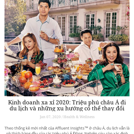
Kinh doanh xa xỉ 2020: Triệu phú châu Á đi
du lịch và những xu hướng có thể thay đổi
ngành du lịch thượng lưu
Jan 07, 2020 / Health & Wellness
Theo thống kê mới nhất của Affluent Insights™ ở châu Á, du lịch vẫn là
sở thích hàng đầu của các triệu phú Á Đông. Nghiên cứu còn xác định