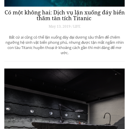
Có một không hai: Dịch vụ lặn xuống đáy biển
thăm tàn tích Titanic
May 13, 2019 / LIFE
Bất cứ ai cũng có thể lặn xuống đáy đại dương sâu thẳm để chiêm
ngưỡng hệ sinh vật biển phong phú, nhưng được tận mắt ngắm nhìn
con tàu Titanic huyền thoại ở khoảng cách gần thì mới đáng để mơ
ước.