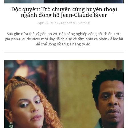
Độc quyền: Trò chuyện cùng huyền thoại
ngành đồng hồ Jean-Claude Biver
Apr 24, 2021 / Leader & Business
Sau gần nửa thế kỷ gắn bó với nền công nghiệp đồng hồ, chiến lược
gia Jean-Claude Biver mới đây đã chia sẻ về tầm nhìn cá nhân để lèo lái
đế chế đồng hồ trị giá hàng tỷ đô.