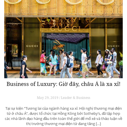
Business of Luxury: Giờ đây, châu Á là xa xỉ!
May 29, 2019 / Leader & Business
Tại sự kiện “Tương lai của ngành hàng xa xỉ: Hội nghị thương mại điện
tử ở châu Á”, được tổ chức tại Hồng Kông bởi Sotheby’s, đã tập hợp
các nhà lãnh đạo hàng đầu trên toàn thế giới để mổ xẻ và thảo luận về
thị trường thương mại điện tử đang tăng […]