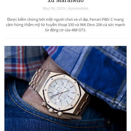
xứ Maranello
May 04, 2019 / Automobiles
Được kiểm chứng bởi một người chơi xe vĩ đại, Ferrari P80/ C mang
cảm hứng thẩm mỹ từ huyền thoại 330 và 966 Dino 206 và sức mạnh
từ động cơ của 488 GT3.