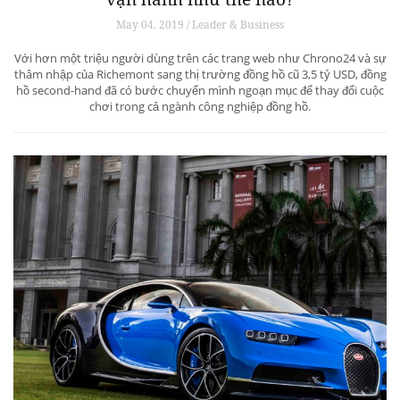
May 04, 2019 / Leader & Business
Với hơn một triệu người dùng trên các trang web như Chrono24 và sự
thâm nhập của Richemont sang thị trường đồng hồ cũ 3,5 tỷ USD, đồng
hồ second-hand đã có bước chuyển mình ngoạn mục để thay đổi cuộc
chơi trong cả ngành công nghiệp đồng hồ.