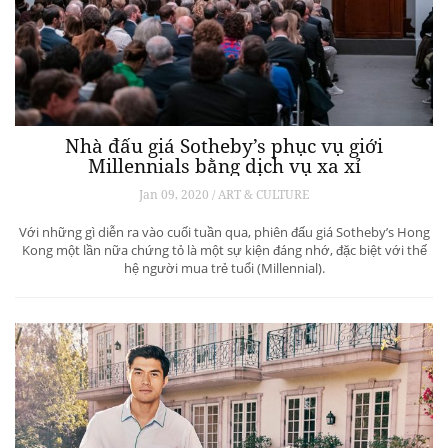
Nhà đấu giá Sotheby’s phục vụ giới
Millennials bằng dịch vụ xa xỉ
Jan 09, 2020 / ART & CULTURE
Với những gì diễn ra vào cuối tuần qua, phiên đấu giá Sotheby’s Hong
Kong một lần nữa chứng tỏ là một sự kiện đáng nhớ, đặc biệt với thế
hệ người mua trẻ tuổi (Millennial).