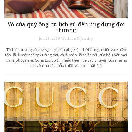
Vớ của quý ông: từ lịch sử đến ứng dụng đời
thường
Jun 28, 2019 / Fashion & Jewelry
Từ biểu tượng của sự sạch sẽ đến phụ kiện thời trang, chiếc vớ khiêm
tốn đã đi một chặng đường dài, và là món đồ thiết yếu của hầu hết mọi
trang phục nam. Cùng Luxuo tìm hiểu thêm về câu chuyện của những
đôi vớ qua các mẫu thiết kế mới nhất […]