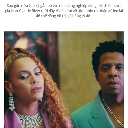
Sau gần nửa thế kỷ gắn bó với nền công nghiệp đồng hồ, chiến lược
gia Jean-Claude Biver mới đây đã chia sẻ về tầm nhìn cá nhân để lèo lái
đế chế đồng hồ trị giá hàng tỷ đô.