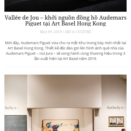
Vallée de Jou – khởi nguồn đồng hồ Audemars
Piguet tại Art Basel Hong Kong
May 09, 2019 / ART & CULTURE
Mới đây, Audemars Piguet vừa cho ra mắt Khu trưng bày mới nhất tại
Art Basel Hong Kong. Thiết kế độc đáo gợi lên hình ảnh quê nhà của
Audemars Piguet – núi Jura – sẽ song hành cùng thương hiệu trong 3
lần xuất hiện tại Art Basel năm 2019.