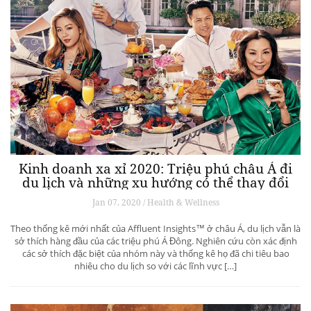
Kinh doanh xa xỉ 2020: Triệu phú châu Á đi
du lịch và những xu hướng có thể thay đổi
ngành du lịch thượng lưu
Jan 07, 2020 / Health & Wellness
Theo thống kê mới nhất của Affluent Insights™ ở châu Á, du lịch vẫn là
sở thích hàng đầu của các triệu phú Á Đông. Nghiên cứu còn xác định
các sở thích đặc biệt của nhóm này và thống kê họ đã chi tiêu bao
nhiêu cho du lịch so với các lĩnh vực […]