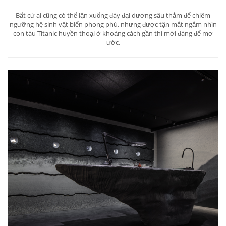
Bất cứ ai cũng có thể lặn xuống đáy đại dương sâu thẳm để chiêm
ngưỡng hệ sinh vật biển phong phú, nhưng được tận mắt ngắm nhìn
con tàu Titanic huyền thoại ở khoảng cách gần thì mới đáng để mơ
ước.