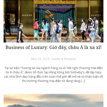
Business of Luxury: Giờ đây, châu Á là xa xỉ!
May 29, 2019 / Leader & Business
Tại sự kiện “Tương lai của ngành hàng xa xỉ: Hội nghị thương mại điện
tử ở châu Á”, được tổ chức tại Hồng Kông bởi Sotheby’s, đã tập hợp
các nhà lãnh đạo hàng đầu trên toàn thế giới để mổ xẻ và thảo luận về
thị trường thương mại điện tử đang tăng […]