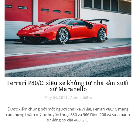
Ferrari P80/C: siêu xe khủng từ ​​nhà sản xuất
xứ Maranello
May 04, 2019 / Automobiles
Được kiểm chứng bởi một người chơi xe vĩ đại, Ferrari P80/ C mang
cảm hứng thẩm mỹ từ huyền thoại 330 và 966 Dino 206 và sức mạnh
từ động cơ của 488 GT3.