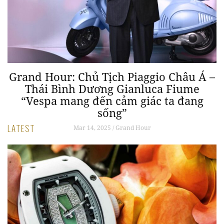
 –
Grand Hour: Chủ Tịch Piaggio Châu Á –
G
Thái Bình Dương Gianluca Fiume
“Vespa mang đến cảm giác ta đang
sống”
LATEST
Mar 14, 2025 / Grand Hour