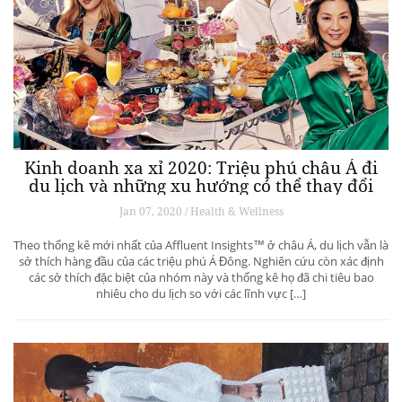
Kinh doanh xa xỉ 2020: Triệu phú châu Á đi
du lịch và những xu hướng có thể thay đổi
ngành du lịch thượng lưu
Jan 07, 2020 / Health & Wellness
Theo thống kê mới nhất của Affluent Insights™ ở châu Á, du lịch vẫn là
sở thích hàng đầu của các triệu phú Á Đông. Nghiên cứu còn xác định
các sở thích đặc biệt của nhóm này và thống kê họ đã chi tiêu bao
nhiêu cho du lịch so với các lĩnh vực […]