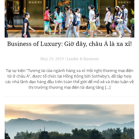
Business of Luxury: Giờ đây, châu Á là xa xỉ!
May 29, 2019 / Leader & Business
Tại sự kiện “Tương lai của ngành hàng xa xỉ: Hội nghị thương mại điện
tử ở châu Á”, được tổ chức tại Hồng Kông bởi Sotheby’s, đã tập hợp
các nhà lãnh đạo hàng đầu trên toàn thế giới để mổ xẻ và thảo luận về
thị trường thương mại điện tử đang tăng […]