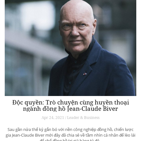
Độc quyền: Trò chuyện cùng huyền thoại
ngành đồng hồ Jean-Claude Biver
Apr 24, 2021 / Leader & Business
Sau gần nửa thế kỷ gắn bó với nền công nghiệp đồng hồ, chiến lược
gia Jean-Claude Biver mới đây đã chia sẻ về tầm nhìn cá nhân để lèo lái
đế chế đồng hồ trị giá hàng tỷ đô.