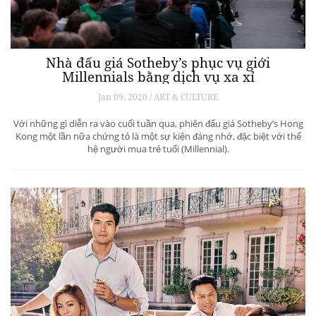
Nhà đấu giá Sotheby’s phục vụ giới
Millennials bằng dịch vụ xa xỉ
Jan 09, 2020 / ART & CULTURE
Với những gì diễn ra vào cuối tuần qua, phiên đấu giá Sotheby’s Hong
Kong một lần nữa chứng tỏ là một sự kiện đáng nhớ, đặc biệt với thế
hệ người mua trẻ tuổi (Millennial).