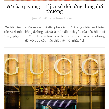
Vớ của quý ông: từ lịch sử đến ứng dụng đời
thường
Jun 28, 2019 / Fashion & Jewelry
Từ biểu tượng của sự sạch sẽ đến phụ kiện thời trang, chiếc vớ khiêm
tốn đã đi một chặng đường dài, và là món đồ thiết yếu của hầu hết mọi
trang phục nam. Cùng Luxuo tìm hiểu thêm về câu chuyện của những
đôi vớ qua các mẫu thiết kế mới nhất […]