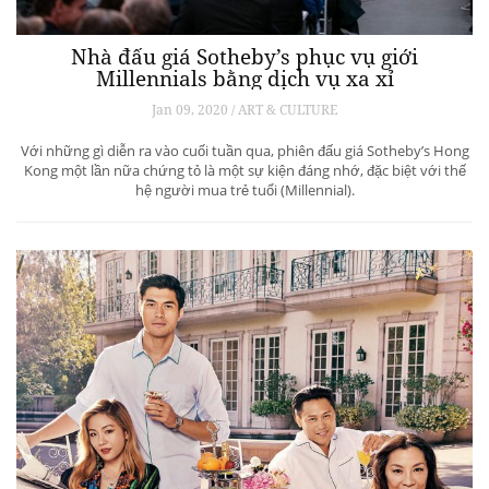
Nhà đấu giá Sotheby’s phục vụ giới
Millennials bằng dịch vụ xa xỉ
Jan 09, 2020 / ART & CULTURE
Với những gì diễn ra vào cuối tuần qua, phiên đấu giá Sotheby’s Hong
Kong một lần nữa chứng tỏ là một sự kiện đáng nhớ, đặc biệt với thế
hệ người mua trẻ tuổi (Millennial).