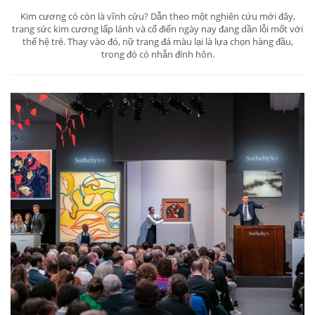
Kim cương có còn là vĩnh cửu? Dẫn theo một nghiên cứu mới đây,
trang sức kim cương lấp lánh và cổ điển ngày nay đang dần lỗi mốt với
thế hệ trẻ. Thay vào đó, nữ trang đá màu lại là lựa chọn hàng đầu,
trong đó có nhẫn đính hôn.