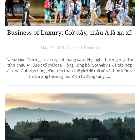
Business of Luxury: Giờ đây, châu Á là xa xỉ!
May 29, 2019 / Leader & Business
Tại sự kiện “Tương lai của ngành hàng xa xỉ: Hội nghị thương mại điện
tử ở châu Á”, được tổ chức tại Hồng Kông bởi Sotheby’s, đã tập hợp
các nhà lãnh đạo hàng đầu trên toàn thế giới để mổ xẻ và thảo luận về
thị trường thương mại điện tử đang tăng […]