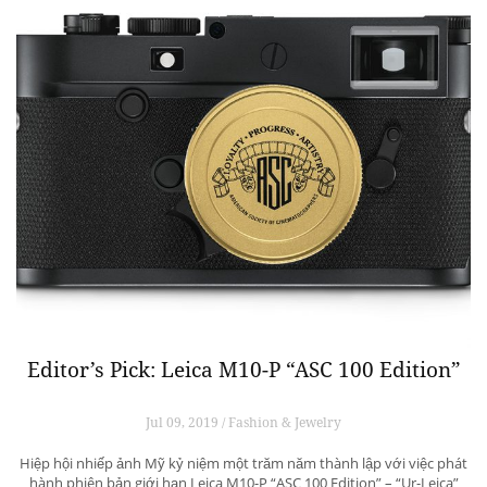
Editor’s Pick: Leica M10-P “ASC 100 Edition”
Jul 09, 2019 / Fashion & Jewelry
Hiệp hội nhiếp ảnh Mỹ kỷ niệm một trăm năm thành lập với việc phát
hành phiên bản giới hạn Leica M10-P “ASC 100 Edition” – “Ur-Leica”