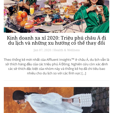
Kinh doanh xa xỉ 2020: Triệu phú châu Á đi
du lịch và những xu hướng có thể thay đổi
ngành du lịch thượng lưu
Jan 07, 2020 / Health & Wellness
Theo thống kê mới nhất của Affluent Insights™ ở châu Á, du lịch vẫn là
sở thích hàng đầu của các triệu phú Á Đông. Nghiên cứu còn xác định
các sở thích đặc biệt của nhóm này và thống kê họ đã chi tiêu bao
nhiêu cho du lịch so với các lĩnh vực […]