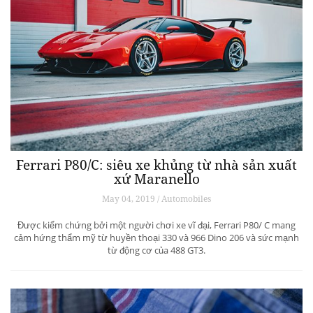
Ferrari P80/C: siêu xe khủng từ ​​nhà sản xuất
xứ Maranello
May 04, 2019 / Automobiles
Được kiểm chứng bởi một người chơi xe vĩ đại, Ferrari P80/ C mang
cảm hứng thẩm mỹ từ huyền thoại 330 và 966 Dino 206 và sức mạnh
từ động cơ của 488 GT3.