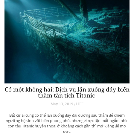
Có một không hai: Dịch vụ lặn xuống đáy biển
thăm tàn tích Titanic
May 13, 2019 / LIFE
Bất cứ ai cũng có thể lặn xuống đáy đại dương sâu thẳm để chiêm
ngưỡng hệ sinh vật biển phong phú, nhưng được tận mắt ngắm nhìn
con tàu Titanic huyền thoại ở khoảng cách gần thì mới đáng để mơ
ước.