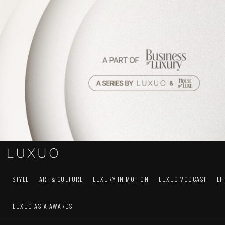
STYLE
ART & CULTURE
LUXURY IN MOTION
LUXUO VODCAST
LI
LUXUO ASIA AWARDS