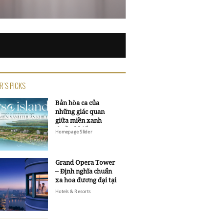
R'S PICKS
Bản hòa ca của
những giác quan
giữa miền xanh
thuần khiết
Homepage Slider
Grand Opera Tower
– Định nghĩa chuẩn
xa hoa đương đại tại
Sheraton Saigon
Hotels & Resorts
Grand Opera Hotel