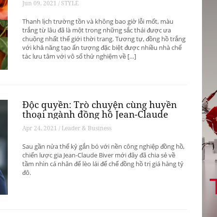
Jun 09, 2021 / STYLE
Thanh lịch trường tồn và không bao giờ lỗi mốt, màu
trắng từ lâu đã là một trong những sắc thái được ưa
chuộng nhất thế giới thời trang. Tương tự, đồng hồ trắng
với khả năng tạo ấn tượng đặc biệt được nhiều nhà chế
tác lưu tâm với vô số thử nghiệm về […]
Độc quyền: Trò chuyện cùng huyền
thoại ngành đồng hồ Jean-Claude
Biver
Apr 24, 2021 / Leader & Business
Sau gần nửa thế kỷ gắn bó với nền công nghiệp đồng hồ,
chiến lược gia Jean-Claude Biver mới đây đã chia sẻ về
tầm nhìn cá nhân để lèo lái đế chế đồng hồ trị giá hàng tỷ
đô.