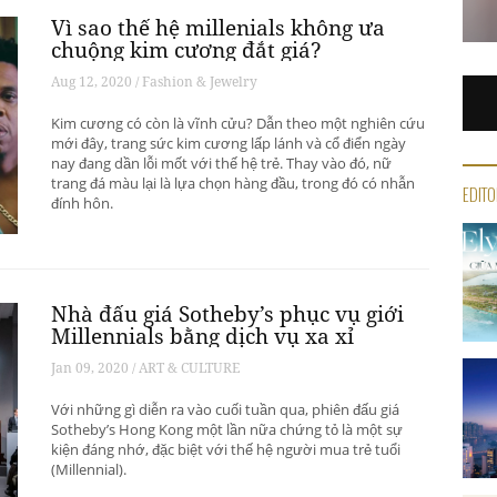
Vì sao thế hệ millenials không ưa
chuộng kim cương đắt giá?
Aug 12, 2020 / Fashion & Jewelry
Kim cương có còn là vĩnh cửu? Dẫn theo một nghiên cứu
mới đây, trang sức kim cương lấp lánh và cổ điển ngày
nay đang dần lỗi mốt với thế hệ trẻ. Thay vào đó, nữ
trang đá màu lại là lựa chọn hàng đầu, trong đó có nhẫn
EDITO
đính hôn.
Nhà đấu giá Sotheby’s phục vụ giới
Millennials bằng dịch vụ xa xỉ
Jan 09, 2020 / ART & CULTURE
Với những gì diễn ra vào cuối tuần qua, phiên đấu giá
Sotheby’s Hong Kong một lần nữa chứng tỏ là một sự
kiện đáng nhớ, đặc biệt với thế hệ người mua trẻ tuổi
(Millennial).