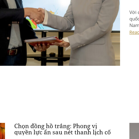
Với 
quốc
Nam,
KOVA
Rea
thức
Chọn đồng hồ trắng: Phong vị
quyền lực ẩn sau nét thanh lịch cố
hữu