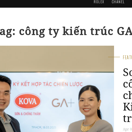
ROLEX
CHANEL
ag: công ty kiến trúc G
FEA
S
c
c
K
t
Apr 