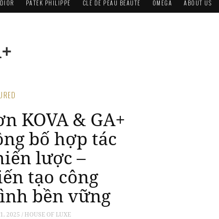
DIOR
PATEK PHILIPPE
CLÉ DE PEAU BEAUTÉ
OMEGA
ABOUT US
A+
TURED
ơn KOVA & GA+
ông bố hợp tác
hiến lược –
iến tạo công
rình bền vững
01, 2025 / HOUSE OF LUXE