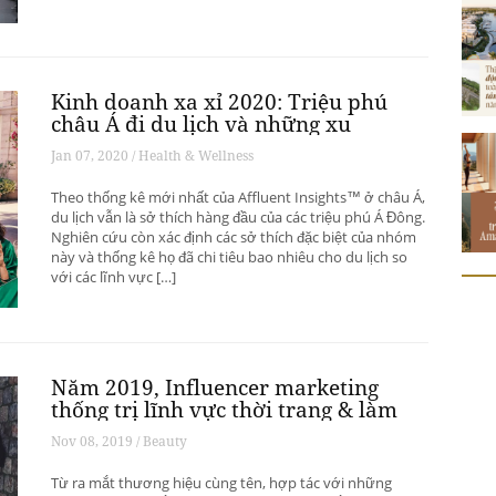
Kinh doanh xa xỉ 2020: Triệu phú
châu Á đi du lịch và những xu
hướng có thể thay đổi ngành du
Jan 07, 2020 / Health & Wellness
lịch thượng lưu
Theo thống kê mới nhất của Affluent Insights™ ở châu Á,
du lịch vẫn là sở thích hàng đầu của các triệu phú Á Đông.
Nghiên cứu còn xác định các sở thích đặc biệt của nhóm
này và thống kê họ đã chi tiêu bao nhiêu cho du lịch so
với các lĩnh vực […]
Năm 2019, Influencer marketing
thống trị lĩnh vực thời trang & làm
đẹp
Nov 08, 2019 / Beauty
Từ ra mắt thương hiệu cùng tên, hợp tác với những