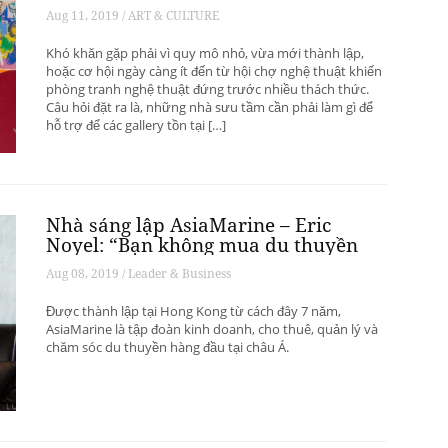
phát triển? – Phần 1
Aug 11, 2019 / ART & CULTURE
Khó khăn gặp phải vì quy mô nhỏ, vừa mới thành lập,
hoặc cơ hội ngày càng ít đến từ hội chợ nghệ thuật khiến
phòng tranh nghệ thuật đứng trước nhiều thách thức.
Câu hỏi đặt ra là, những nhà sưu tầm cần phải làm gì để
hỗ trợ để các gallery tồn tại […]
Nhà sáng lập AsiaMarine – Eric
Noyel: “Bạn không mua du thuyền
để đầu tư sinh lời”
Aug 08, 2019 / Leader & Business
Được thành lập tại Hong Kong từ cách đây 7 năm,
AsiaMarine là tập đoàn kinh doanh, cho thuê, quản lý và
chăm sóc du thuyền hàng đầu tại châu Á.