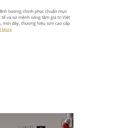
định hướng chinh phục chuẩn mực
 tế và sứ mệnh nâng tầm giá trị Việt
 mới đây, thương hiệu sơn cao cấp
 và công ty kiến trúc GA+ đã chính
d More
 thiết lập quan hệ đối tác chiến lược.