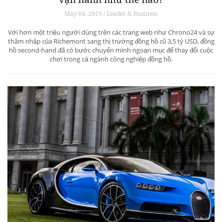
May 04, 2019 / Leader & Business
Với hơn một triệu người dùng trên các trang web như Chrono24 và sự
thâm nhập của Richemont sang thị trường đồng hồ cũ 3,5 tỷ USD, đồng
hồ second-hand đã có bước chuyển mình ngoạn mục để thay đổi cuộc
chơi trong cả ngành công nghiệp đồng hồ.