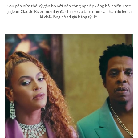
Sau gần nửa thế kỷ gắn bó với nền công nghiệp đồng hồ, chiến lược
gia Jean-Claude Biver mới đây đã chia sẻ về tầm nhìn cá nhân để lèo lái
đế chế đồng hồ trị giá hàng tỷ đô.