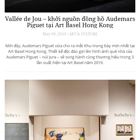
Vallée de Jou – khởi nguồn đồng hồ Audemars
Piguet tại Art Basel Hong Kong
May 09, 2019 / ART & CULTURE
Mới đây, Audemars Piguet vừa cho ra mắt Khu trưng bày mới nhất tại
Art Basel Hong Kong. Thiết kế độc đáo gợi lên hình ảnh quê nhà của
Audemars Piguet – núi Jura – sẽ song hành cùng thương hiệu trong 3
lần xuất hiện tại Art Basel năm 2019.