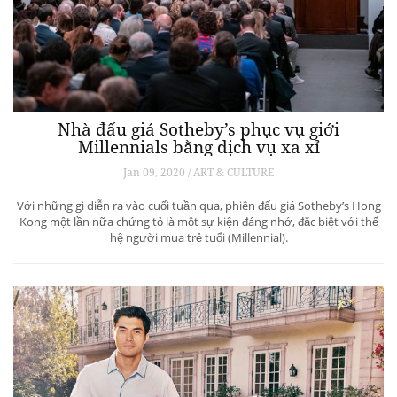
Nhà đấu giá Sotheby’s phục vụ giới
Millennials bằng dịch vụ xa xỉ
Jan 09, 2020 / ART & CULTURE
Với những gì diễn ra vào cuối tuần qua, phiên đấu giá Sotheby’s Hong
Kong một lần nữa chứng tỏ là một sự kiện đáng nhớ, đặc biệt với thế
hệ người mua trẻ tuổi (Millennial).