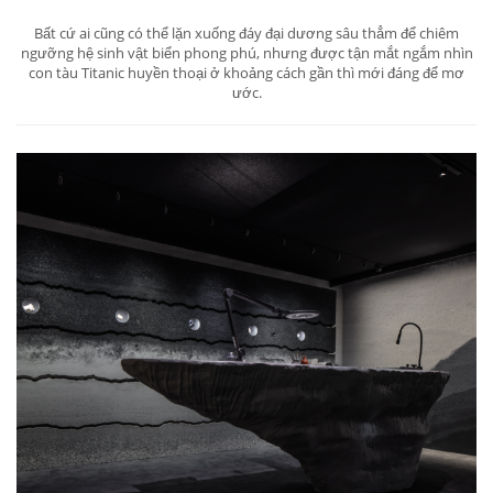
Bất cứ ai cũng có thể lặn xuống đáy đại dương sâu thẳm để chiêm
ngưỡng hệ sinh vật biển phong phú, nhưng được tận mắt ngắm nhìn
con tàu Titanic huyền thoại ở khoảng cách gần thì mới đáng để mơ
ước.