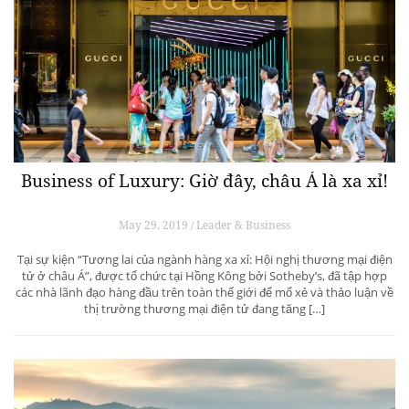
Business of Luxury: Giờ đây, châu Á là xa xỉ!
May 29, 2019 / Leader & Business
Tại sự kiện “Tương lai của ngành hàng xa xỉ: Hội nghị thương mại điện
tử ở châu Á”, được tổ chức tại Hồng Kông bởi Sotheby’s, đã tập hợp
các nhà lãnh đạo hàng đầu trên toàn thế giới để mổ xẻ và thảo luận về
thị trường thương mại điện tử đang tăng […]