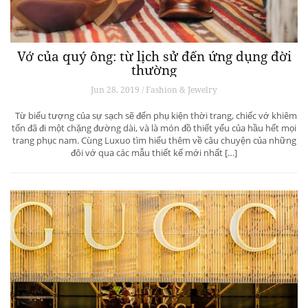
Vớ của quý ông: từ lịch sử đến ứng dụng đời
thường
Jun 28, 2019 / Fashion & Jewelry
Từ biểu tượng của sự sạch sẽ đến phụ kiện thời trang, chiếc vớ khiêm
tốn đã đi một chặng đường dài, và là món đồ thiết yếu của hầu hết mọi
trang phục nam. Cùng Luxuo tìm hiểu thêm về câu chuyện của những
đôi vớ qua các mẫu thiết kế mới nhất […]