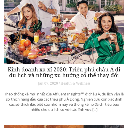
Kinh doanh xa xỉ 2020: Triệu phú châu Á đi
du lịch và những xu hướng có thể thay đổi
ngành du lịch thượng lưu
Jan 07, 2020 / Health & Wellness
Theo thống kê mới nhất của Affluent Insights™ ở châu Á, du lịch vẫn là
sở thích hàng đầu của các triệu phú Á Đông. Nghiên cứu còn xác định
các sở thích đặc biệt của nhóm này và thống kê họ đã chi tiêu bao
nhiêu cho du lịch so với các lĩnh vực […]