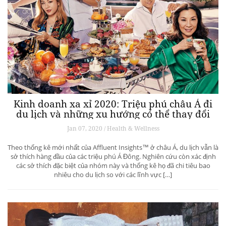
Kinh doanh xa xỉ 2020: Triệu phú châu Á đi
du lịch và những xu hướng có thể thay đổi
ngành du lịch thượng lưu
Jan 07, 2020 / Health & Wellness
Theo thống kê mới nhất của Affluent Insights™ ở châu Á, du lịch vẫn là
sở thích hàng đầu của các triệu phú Á Đông. Nghiên cứu còn xác định
các sở thích đặc biệt của nhóm này và thống kê họ đã chi tiêu bao
nhiêu cho du lịch so với các lĩnh vực […]