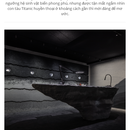
ngưỡng hệ sinh vật biển phong phú, nhưng được tận mắt ngắm nhìn
con tàu Titanic huyền thoại ở khoảng cách gần thì mới đáng để mơ
ước.