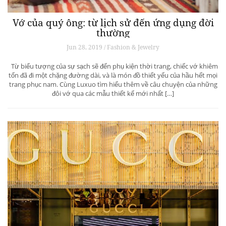
Vớ của quý ông: từ lịch sử đến ứng dụng đời
thường
Jun 28, 2019 / Fashion & Jewelry
Từ biểu tượng của sự sạch sẽ đến phụ kiện thời trang, chiếc vớ khiêm
tốn đã đi một chặng đường dài, và là món đồ thiết yếu của hầu hết mọi
trang phục nam. Cùng Luxuo tìm hiểu thêm về câu chuyện của những
đôi vớ qua các mẫu thiết kế mới nhất […]