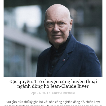
Độc quyền: Trò chuyện cùng huyền thoại
ngành đồng hồ Jean-Claude Biver
Apr 24, 2021 / Leader & Business
Sau gần nửa thế kỷ gắn bó với nền công nghiệp đồng hồ, chiến lược
gia Jean-Claude Biver mới đây đã chia sẻ về tầm nhìn cá nhân để lèo lái