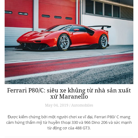
Ferrari P80/C: siêu xe khủng từ ​​nhà sản xuất
xứ Maranello
May 04, 2019 / Automobiles
Được kiểm chứng bởi một người chơi xe vĩ đại, Ferrari P80/ C mang
cảm hứng thẩm mỹ từ huyền thoại 330 và 966 Dino 206 và sức mạnh
từ động cơ của 488 GT3.