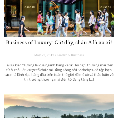
Business of Luxury: Giờ đây, châu Á là xa xỉ!
May 29, 2019 / Leader & Business
Tại sự kiện “Tương lai của ngành hàng xa xỉ: Hội nghị thương mại điện
tử ở châu Á”, được tổ chức tại Hồng Kông bởi Sotheby’s, đã tập hợp
các nhà lãnh đạo hàng đầu trên toàn thế giới để mổ xẻ và thảo luận về
thị trường thương mại điện tử đang tăng […]