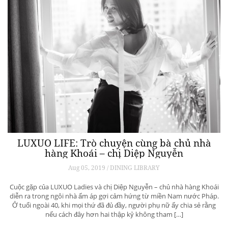
LUXUO LIFE: Trò chuyện cùng bà chủ nhà
hàng Khoái – chị Diệp Nguyễn
Aug 05, 2019 / DINING LIBRARY
Cuộc gặp của LUXUO Ladies và chị Diệp Nguyễn – chủ nhà hàng Khoái
diễn ra trong ngôi nhà ấm áp gợi cảm hứng từ miền Nam nước Pháp.
Ở tuổi ngoài 40, khi mọi thứ đã đủ đầy, người phụ nữ ấy chia sẻ rằng
nếu cách đây hơn hai thập kỷ không tham […]