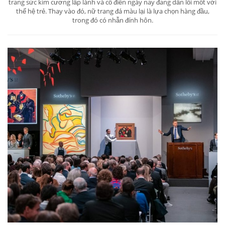
trang sức kim cương lấp lánh và cổ điển ngày nay đang dần lỗi mốt với
thế hệ trẻ. Thay vào đó, nữ trang đá màu lại là lựa chọn hàng đầu,
trong đó có nhẫn đính hôn.