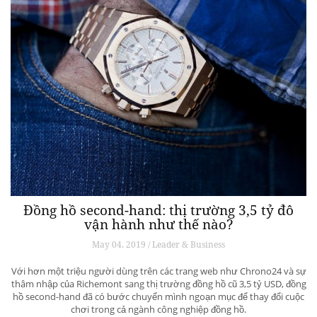
Đồng hồ second-hand: thị trường 3,5 tỷ đô
vận hành như thế nào?
May 04, 2019 / Leader & Business
Với hơn một triệu người dùng trên các trang web như Chrono24 và sự
thâm nhập của Richemont sang thị trường đồng hồ cũ 3,5 tỷ USD, đồng
hồ second-hand đã có bước chuyển mình ngoạn mục để thay đổi cuộc
chơi trong cả ngành công nghiệp đồng hồ.