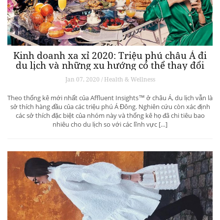
Kinh doanh xa xỉ 2020: Triệu phú châu Á đi
du lịch và những xu hướng có thể thay đổi
ngành du lịch thượng lưu
Jan 07, 2020 / Health & Wellness
Theo thống kê mới nhất của Affluent Insights™ ở châu Á, du lịch vẫn là
sở thích hàng đầu của các triệu phú Á Đông. Nghiên cứu còn xác định
các sở thích đặc biệt của nhóm này và thống kê họ đã chi tiêu bao
nhiêu cho du lịch so với các lĩnh vực […]