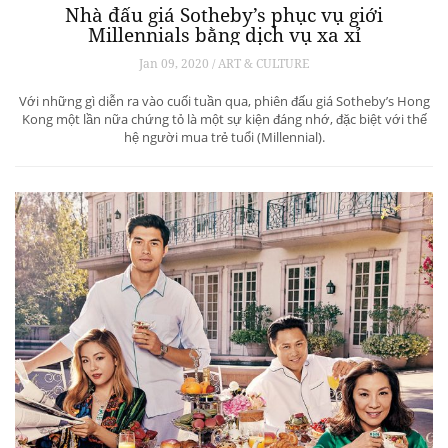
Nhà đấu giá Sotheby’s phục vụ giới
Millennials bằng dịch vụ xa xỉ
Jan 09, 2020 / ART & CULTURE
Với những gì diễn ra vào cuối tuần qua, phiên đấu giá Sotheby’s Hong
Kong một lần nữa chứng tỏ là một sự kiện đáng nhớ, đặc biệt với thế
hệ người mua trẻ tuổi (Millennial).