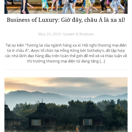
Business of Luxury: Giờ đây, châu Á là xa xỉ!
May 29, 2019 / Leader & Business
Tại sự kiện “Tương lai của ngành hàng xa xỉ: Hội nghị thương mại điện
tử ở châu Á”, được tổ chức tại Hồng Kông bởi Sotheby’s, đã tập hợp
các nhà lãnh đạo hàng đầu trên toàn thế giới để mổ xẻ và thảo luận về
thị trường thương mại điện tử đang tăng […]