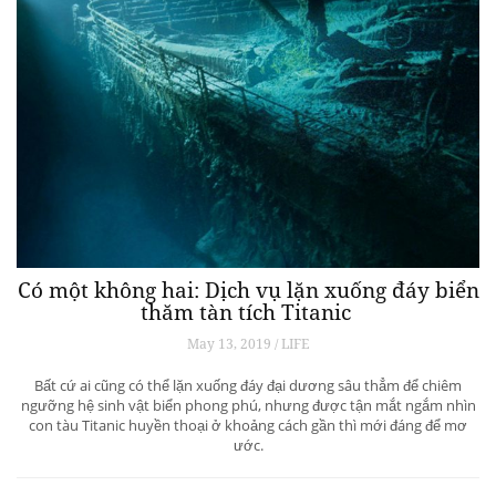
Có một không hai: Dịch vụ lặn xuống đáy biển
thăm tàn tích Titanic
May 13, 2019 / LIFE
Bất cứ ai cũng có thể lặn xuống đáy đại dương sâu thẳm để chiêm
ngưỡng hệ sinh vật biển phong phú, nhưng được tận mắt ngắm nhìn
con tàu Titanic huyền thoại ở khoảng cách gần thì mới đáng để mơ
ước.