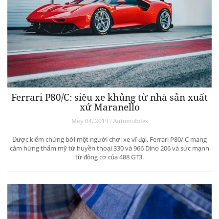
Ferrari P80/C: siêu xe khủng từ ​​nhà sản xuất
xứ Maranello
May 04, 2019 / Automobiles
Được kiểm chứng bởi một người chơi xe vĩ đại, Ferrari P80/ C mang
cảm hứng thẩm mỹ từ huyền thoại 330 và 966 Dino 206 và sức mạnh
từ động cơ của 488 GT3.