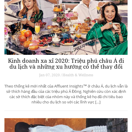
Kinh doanh xa xỉ 2020: Triệu phú châu Á đi
du lịch và những xu hướng có thể thay đổi
ngành du lịch thượng lưu
Jan 07, 2020 / Health & Wellness
Theo thống kê mới nhất của Affluent Insights™ ở châu Á, du lịch vẫn là
sở thích hàng đầu của các triệu phú Á Đông. Nghiên cứu còn xác định
các sở thích đặc biệt của nhóm này và thống kê họ đã chi tiêu bao
nhiêu cho du lịch so với các lĩnh vực […]