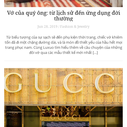
Vớ của quý ông: từ lịch sử đến ứng dụng đời
thường
Jun 28, 2019 / Fashion & Jewelry
Từ biểu tượng của sự sạch sẽ đến phụ kiện thời trang, chiếc vớ khiêm
tốn đã đi một chặng đường dài, và là món đồ thiết yếu của hầu hết mọi
trang phục nam. Cùng Luxuo tìm hiểu thêm về câu chuyện của những
đôi vớ qua các mẫu thiết kế mới nhất […]