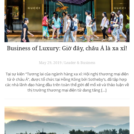
Business of Luxury: Giờ đây, châu Á là xa xỉ!
May 29, 2019 / Leader & Business
Tại sự kiện “Tương lai của ngành hàng xa xỉ: Hội nghị thương mại điện
tử ở châu Á”, được tổ chức tại Hồng Kông bởi Sotheby’s, đã tập hợp
các nhà lãnh đạo hàng đầu trên toàn thế giới để mổ xẻ và thảo luận về
thị trường thương mại điện tử đang tăng […]