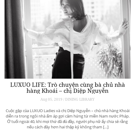
LUXUO LIFE: Trò chuyện cùng bà chủ nhà
hàng Khoái – chị Diệp Nguyễn
Aug 05, 2019 / DINING LIBRARY
Cuộc gặp của LUXUO Ladies và chị Diệp Nguyễn – chủ nhà hàng Khoái
diễn ra trong ngôi nhà ấm áp gợi cảm hứng từ miền Nam nước Pháp.
Ở tuổi ngoài 40, khi mọi thứ đã đủ đầy, người phụ nữ ấy chia sẻ rằng
nếu cách đây hơn hai thập kỷ không tham […]