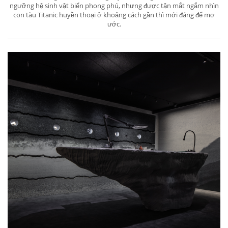
ngưỡng hệ sinh vật biển phong phú, nhưng được tận mắt ngắm nhìn
con tàu Titanic huyền thoại ở khoảng cách gần thì mới đáng để mơ
ước.