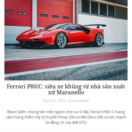
Ferrari P80/C: siêu xe khủng từ ​​nhà sản xuất
xứ Maranello
May 04, 2019 / Automobiles
Được kiểm chứng bởi một người chơi xe vĩ đại, Ferrari P80/ C mang
cảm hứng thẩm mỹ từ huyền thoại 330 và 966 Dino 206 và sức mạnh
từ động cơ của 488 GT3.