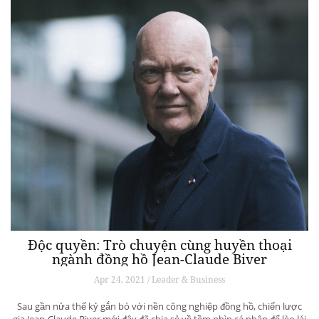
Độc quyền: Trò chuyện cùng huyền thoại
ngành đồng hồ Jean-Claude Biver
Apr 24, 2021 / Leader & Business
Sau gần nửa thế kỷ gắn bó với nền công nghiệp đồng hồ, chiến lược
gia Jean-Claude Biver mới đây đã chia sẻ về tầm nhìn cá nhân để lèo lái