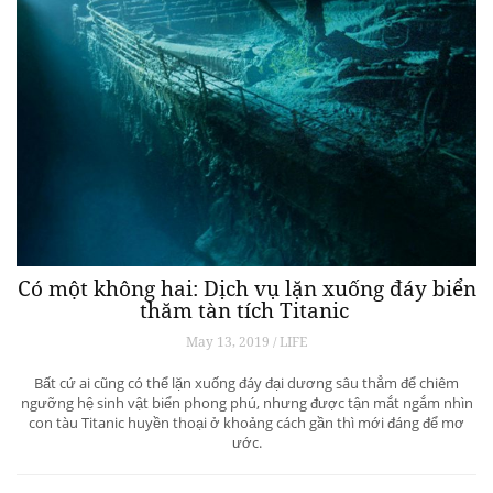
Có một không hai: Dịch vụ lặn xuống đáy biển
thăm tàn tích Titanic
May 13, 2019 / LIFE
Bất cứ ai cũng có thể lặn xuống đáy đại dương sâu thẳm để chiêm
ngưỡng hệ sinh vật biển phong phú, nhưng được tận mắt ngắm nhìn
con tàu Titanic huyền thoại ở khoảng cách gần thì mới đáng để mơ
ước.