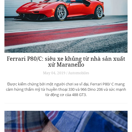
Ferrari P80/C: siêu xe khủng từ ​​nhà sản xuất
xứ Maranello
May 04, 2019 / Automobiles
Được kiểm chứng bởi một người chơi xe vĩ đại, Ferrari P80/ C mang
cảm hứng thẩm mỹ từ huyền thoại 330 và 966 Dino 206 và sức mạnh
từ động cơ của 488 GT3.