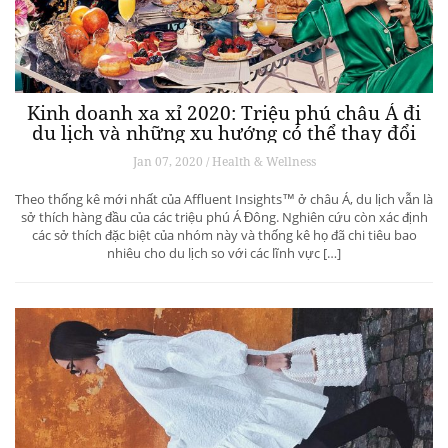
Kinh doanh xa xỉ 2020: Triệu phú châu Á đi
du lịch và những xu hướng có thể thay đổi
ngành du lịch thượng lưu
Jan 07, 2020 / Health & Wellness
Theo thống kê mới nhất của Affluent Insights™ ở châu Á, du lịch vẫn là
sở thích hàng đầu của các triệu phú Á Đông. Nghiên cứu còn xác định
các sở thích đặc biệt của nhóm này và thống kê họ đã chi tiêu bao
nhiêu cho du lịch so với các lĩnh vực […]