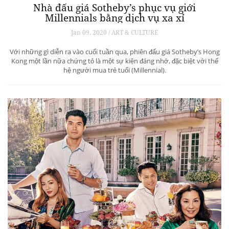
Nhà đấu giá Sotheby’s phục vụ giới
Millennials bằng dịch vụ xa xỉ
Jan 09, 2020 / ART & CULTURE
Với những gì diễn ra vào cuối tuần qua, phiên đấu giá Sotheby’s Hong
Kong một lần nữa chứng tỏ là một sự kiện đáng nhớ, đặc biệt với thế
hệ người mua trẻ tuổi (Millennial).