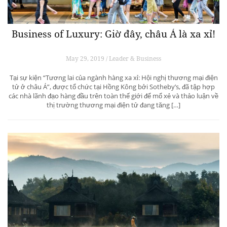
Business of Luxury: Giờ đây, châu Á là xa xỉ!
May 29, 2019 / Leader & Business
Tại sự kiện “Tương lai của ngành hàng xa xỉ: Hội nghị thương mại điện
tử ở châu Á”, được tổ chức tại Hồng Kông bởi Sotheby’s, đã tập hợp
các nhà lãnh đạo hàng đầu trên toàn thế giới để mổ xẻ và thảo luận về
thị trường thương mại điện tử đang tăng […]