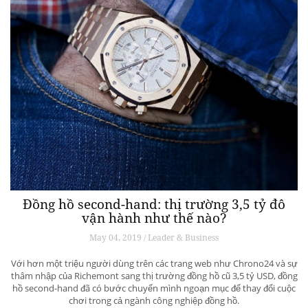
Đồng hồ second-hand: thị trường 3,5 tỷ đô
vận hành như thế nào?
May 04, 2019 / Leader & Business
Với hơn một triệu người dùng trên các trang web như Chrono24 và sự
thâm nhập của Richemont sang thị trường đồng hồ cũ 3,5 tỷ USD, đồng
hồ second-hand đã có bước chuyển mình ngoạn mục để thay đổi cuộc
chơi trong cả ngành công nghiệp đồng hồ.