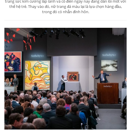
trang sức kim cương lấp lánh và cổ điển ngày nay đang dần lỗi mốt với
thế hệ trẻ. Thay vào đó, nữ trang đá màu lại là lựa chọn hàng đầu,
trong đó có nhẫn đính hôn.