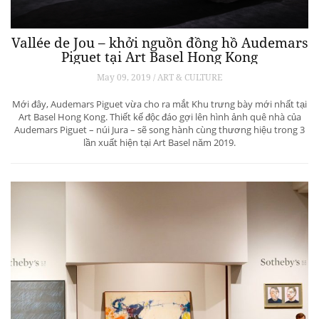
Vallée de Jou – khởi nguồn đồng hồ Audemars
Piguet tại Art Basel Hong Kong
May 09, 2019 / ART & CULTURE
Mới đây, Audemars Piguet vừa cho ra mắt Khu trưng bày mới nhất tại
Art Basel Hong Kong. Thiết kế độc đáo gợi lên hình ảnh quê nhà của
Audemars Piguet – núi Jura – sẽ song hành cùng thương hiệu trong 3
lần xuất hiện tại Art Basel năm 2019.