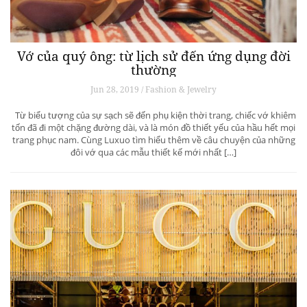
Vớ của quý ông: từ lịch sử đến ứng dụng đời
thường
Jun 28, 2019 / Fashion & Jewelry
Từ biểu tượng của sự sạch sẽ đến phụ kiện thời trang, chiếc vớ khiêm
tốn đã đi một chặng đường dài, và là món đồ thiết yếu của hầu hết mọi
trang phục nam. Cùng Luxuo tìm hiểu thêm về câu chuyện của những
đôi vớ qua các mẫu thiết kế mới nhất […]