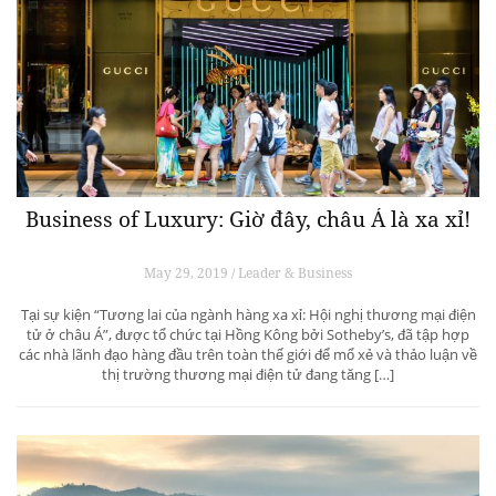
Business of Luxury: Giờ đây, châu Á là xa xỉ!
May 29, 2019 / Leader & Business
Tại sự kiện “Tương lai của ngành hàng xa xỉ: Hội nghị thương mại điện
tử ở châu Á”, được tổ chức tại Hồng Kông bởi Sotheby’s, đã tập hợp
các nhà lãnh đạo hàng đầu trên toàn thế giới để mổ xẻ và thảo luận về
thị trường thương mại điện tử đang tăng […]