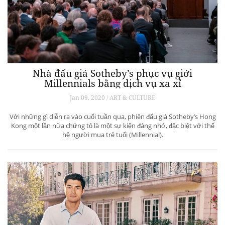
Nhà đấu giá Sotheby’s phục vụ giới
Millennials bằng dịch vụ xa xỉ
Jan 09, 2020 / ART & CULTURE
Với những gì diễn ra vào cuối tuần qua, phiên đấu giá Sotheby’s Hong
Kong một lần nữa chứng tỏ là một sự kiện đáng nhớ, đặc biệt với thế
hệ người mua trẻ tuổi (Millennial).