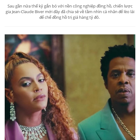
Sau gần nửa thế kỷ gắn bó với nền công nghiệp đồng hồ, chiến lược
gia Jean-Claude Biver mới đây đã chia sẻ về tầm nhìn cá nhân để lèo lái
đế chế đồng hồ trị giá hàng tỷ đô.