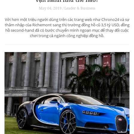
May 04, 2019 / Leader & Business
Với hơn một triệu người dùng trên các trang web như Chrono24 và sự
thâm nhập của Richemont sang thị trường đồng hồ cũ 3,5 tỷ USD, đồng
hồ second-hand đã có bước chuyển mình ngoạn mục để thay đổi cuộc
chơi trong cả ngành công nghiệp đồng hồ.