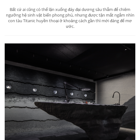
Bất cứ ai cũng có thể lặn xuống đáy đại dương sâu thẳm để chiêm
ngưỡng hệ sinh vật biển phong phú, nhưng được tận mắt ngắm nhìn
con tàu Titanic huyền thoại ở khoảng cách gần thì mới đáng để mơ
ước.