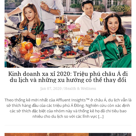
Kinh doanh xa xỉ 2020: Triệu phú châu Á đi
du lịch và những xu hướng có thể thay đổi
ngành du lịch thượng lưu
Jan 07, 2020 / Health & Wellness
Theo thống kê mới nhất của Affluent Insights™ ở châu Á, du lịch vẫn là
sở thích hàng đầu của các triệu phú Á Đông. Nghiên cứu còn xác định
các sở thích đặc biệt của nhóm này và thống kê họ đã chi tiêu bao
nhiêu cho du lịch so với các lĩnh vực […]