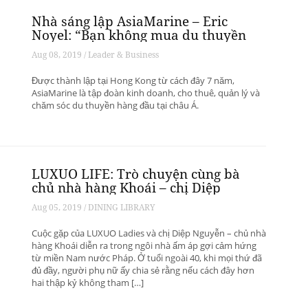
Nhà sáng lập AsiaMarine – Eric
Noyel: “Bạn không mua du thuyền
để đầu tư sinh lời”
Aug 08, 2019 / Leader & Business
Được thành lập tại Hong Kong từ cách đây 7 năm,
AsiaMarine là tập đoàn kinh doanh, cho thuê, quản lý và
chăm sóc du thuyền hàng đầu tại châu Á.
LUXUO LIFE: Trò chuyện cùng bà
chủ nhà hàng Khoái – chị Diệp
Nguyễn
Aug 05, 2019 / DINING LIBRARY
Cuộc gặp của LUXUO Ladies và chị Diệp Nguyễn – chủ nhà
hàng Khoái diễn ra trong ngôi nhà ấm áp gợi cảm hứng
từ miền Nam nước Pháp. Ở tuổi ngoài 40, khi mọi thứ đã
đủ đầy, người phụ nữ ấy chia sẻ rằng nếu cách đây hơn
hai thập kỷ không tham […]