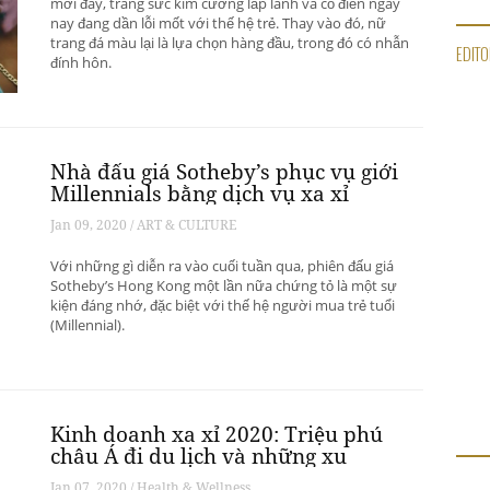
mới đây, trang sức kim cương lấp lánh và cổ điển ngày
nay đang dần lỗi mốt với thế hệ trẻ. Thay vào đó, nữ
trang đá màu lại là lựa chọn hàng đầu, trong đó có nhẫn
EDITO
đính hôn.
Nhà đấu giá Sotheby’s phục vụ giới
Millennials bằng dịch vụ xa xỉ
Jan 09, 2020 / ART & CULTURE
Với những gì diễn ra vào cuối tuần qua, phiên đấu giá
Sotheby’s Hong Kong một lần nữa chứng tỏ là một sự
kiện đáng nhớ, đặc biệt với thế hệ người mua trẻ tuổi
(Millennial).
Kinh doanh xa xỉ 2020: Triệu phú
châu Á đi du lịch và những xu
hướng có thể thay đổi ngành du
Jan 07, 2020 / Health & Wellness