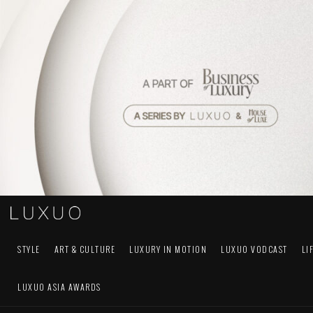
STYLE
ART & CULTURE
LUXURY IN MOTION
LUXUO VODCAST
LI
LUXUO ASIA AWARDS