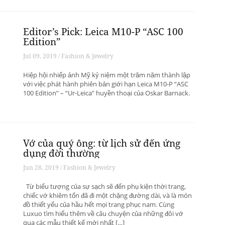
Editor’s Pick: Leica M10-P “ASC 100
Edition”
Jul 09, 2019 / Fashion & Jewelry
Hiệp hội nhiếp ảnh Mỹ kỷ niệm một trăm năm thành lập
với việc phát hành phiên bản giới hạn Leica M10-P “ASC
100 Edition” – “Ur-Leica” huyền thoại của Oskar Barnack.
Vớ của quý ông: từ lịch sử đến ứng
dụng đời thường
Jun 28, 2019 / Fashion & Jewelry
Từ biểu tượng của sự sạch sẽ đến phụ kiện thời trang,
chiếc vớ khiêm tốn đã đi một chặng đường dài, và là món
đồ thiết yếu của hầu hết mọi trang phục nam. Cùng
Luxuo tìm hiểu thêm về câu chuyện của những đôi vớ
qua các mẫu thiết kế mới nhất […]