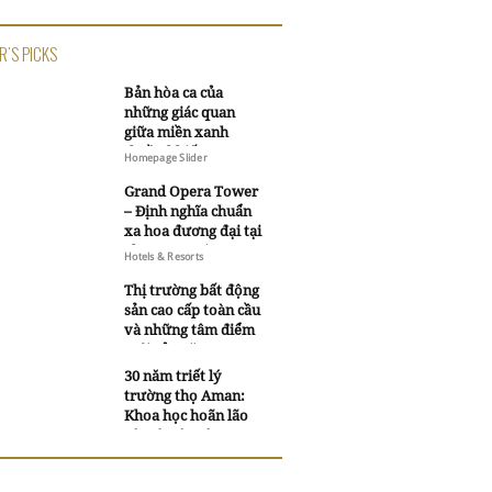
R'S PICKS
Bản hòa ca của
những giác quan
giữa miền xanh
thuần khiết
Homepage Slider
Grand Opera Tower
– Định nghĩa chuẩn
xa hoa đương đại tại
Sheraton Saigon
Hotels & Resorts
Grand Opera Hotel
Thị trường bất động
sản cao cấp toàn cầu
và những tâm điểm
mới của năm 2026
30 năm triết lý
trường thọ Aman:
Khoa học hoãn lão
và trí tuệ ngàn xưa