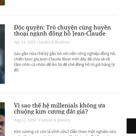
Độc quyền: Trò chuyện cùng huyền
thoại ngành đồng hồ Jean-Claude
Biver
Apr 24, 2021 / Leader & Business
Sau gần nửa thế kỷ gắn bó với nền công nghiệp đồng hồ,
chiến lược gia Jean-Claude Biver mới đây đã chia sẻ về
tầm nhìn cá nhân để lèo lái đế chế đồng hồ trị giá hàng tỷ
đô.
Vì sao thế hệ millenials không ưa
chuộng kim cương đắt giá?
Aug 12, 2020 / Fashion & Jewelry
Kim cương có còn là vĩnh cửu? Dẫn theo một nghiên cứu