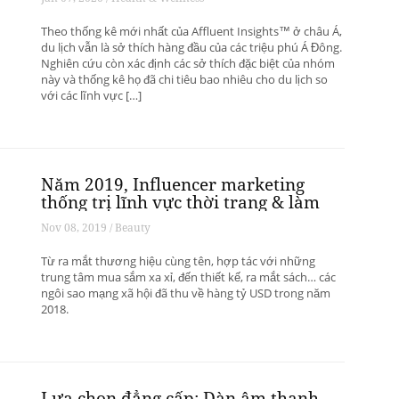
lịch thượng lưu
Theo thống kê mới nhất của Affluent Insights™ ở châu Á,
du lịch vẫn là sở thích hàng đầu của các triệu phú Á Đông.
Nghiên cứu còn xác định các sở thích đặc biệt của nhóm
này và thống kê họ đã chi tiêu bao nhiêu cho du lịch so
với các lĩnh vực […]
Năm 2019, Influencer marketing
thống trị lĩnh vực thời trang & làm
đẹp
Nov 08, 2019 / Beauty
Từ ra mắt thương hiệu cùng tên, hợp tác với những
trung tâm mua sắm xa xỉ, đến thiết kế, ra mắt sách… các
ngôi sao mạng xã hội đã thu về hàng tỷ USD trong năm
2018.
Lựa chọn đẳng cấp: Dàn âm thanh