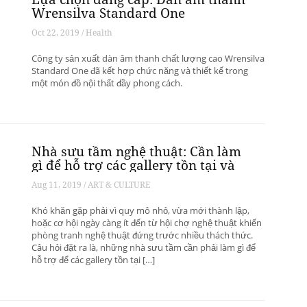
Wrensilva Standard One
Oct 22, 2019 / Health
Công ty sản xuất dàn âm thanh chất lượng cao Wrensilva
Standard One đã kết hợp chức năng và thiết kế trong
một món đồ nội thất đầy phong cách.
Nhà sưu tầm nghệ thuật: Cần làm
gì để hỗ trợ các gallery tồn tại và
phát triển? – Phần 1
Aug 11, 2019 / ART & CULTURE
Khó khăn gặp phải vì quy mô nhỏ, vừa mới thành lập,
hoặc cơ hội ngày càng ít đến từ hội chợ nghệ thuật khiến
phòng tranh nghệ thuật đứng trước nhiều thách thức.
Câu hỏi đặt ra là, những nhà sưu tầm cần phải làm gì để
hỗ trợ để các gallery tồn tại […]