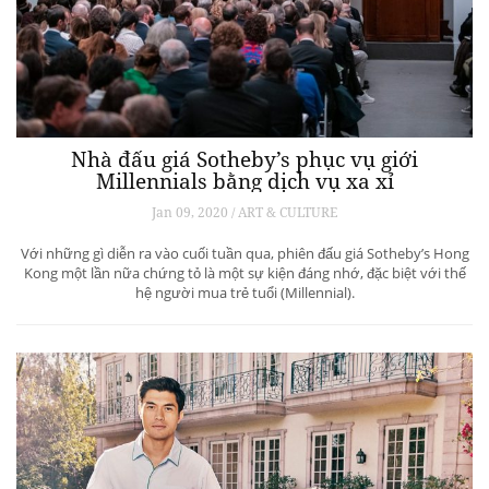
Nhà đấu giá Sotheby’s phục vụ giới
Millennials bằng dịch vụ xa xỉ
Jan 09, 2020 / ART & CULTURE
Với những gì diễn ra vào cuối tuần qua, phiên đấu giá Sotheby’s Hong
Kong một lần nữa chứng tỏ là một sự kiện đáng nhớ, đặc biệt với thế
hệ người mua trẻ tuổi (Millennial).