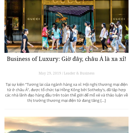
Business of Luxury: Giờ đây, châu Á là xa xỉ!
May 29, 2019 / Leader & Business
Tại sự kiện “Tương lai của ngành hàng xa xỉ: Hội nghị thương mại điện
tử ở châu Á”, được tổ chức tại Hồng Kông bởi Sotheby’s, đã tập hợp
các nhà lãnh đạo hàng đầu trên toàn thế giới để mổ xẻ và thảo luận về
thị trường thương mại điện tử đang tăng […]