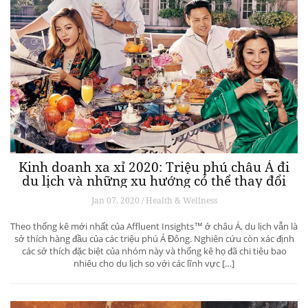
Kinh doanh xa xỉ 2020: Triệu phú châu Á đi
du lịch và những xu hướng có thể thay đổi
ngành du lịch thượng lưu
Jan 07, 2020 / Health & Wellness
Theo thống kê mới nhất của Affluent Insights™ ở châu Á, du lịch vẫn là
sở thích hàng đầu của các triệu phú Á Đông. Nghiên cứu còn xác định
các sở thích đặc biệt của nhóm này và thống kê họ đã chi tiêu bao
nhiêu cho du lịch so với các lĩnh vực […]