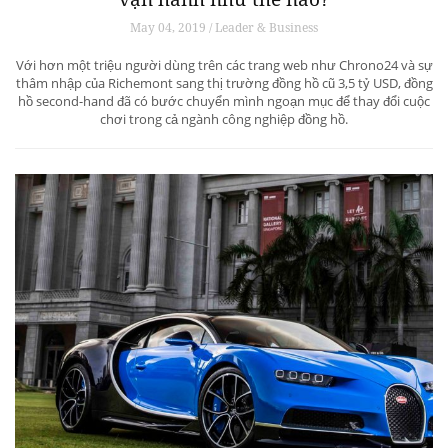
May 04, 2019 / Leader & Business
Với hơn một triệu người dùng trên các trang web như Chrono24 và sự
thâm nhập của Richemont sang thị trường đồng hồ cũ 3,5 tỷ USD, đồng
hồ second-hand đã có bước chuyển mình ngoạn mục để thay đổi cuộc
chơi trong cả ngành công nghiệp đồng hồ.