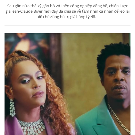
Sau gần nửa thế kỷ gắn bó với nền công nghiệp đồng hồ, chiến lược
gia Jean-Claude Biver mới đây đã chia sẻ về tầm nhìn cá nhân để lèo lái
đế chế đồng hồ trị giá hàng tỷ đô.