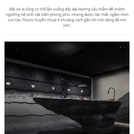
Bất cứ ai cũng có thể lặn xuống đáy đại dương sâu thẳm để chiêm
ngưỡng hệ sinh vật biển phong phú, nhưng được tận mắt ngắm nhìn
con tàu Titanic huyền thoại ở khoảng cách gần thì mới đáng để mơ
ước.