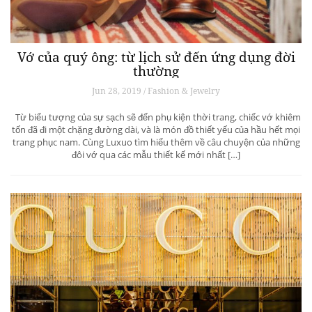
Vớ của quý ông: từ lịch sử đến ứng dụng đời
thường
Jun 28, 2019 / Fashion & Jewelry
Từ biểu tượng của sự sạch sẽ đến phụ kiện thời trang, chiếc vớ khiêm
tốn đã đi một chặng đường dài, và là món đồ thiết yếu của hầu hết mọi
trang phục nam. Cùng Luxuo tìm hiểu thêm về câu chuyện của những
đôi vớ qua các mẫu thiết kế mới nhất […]