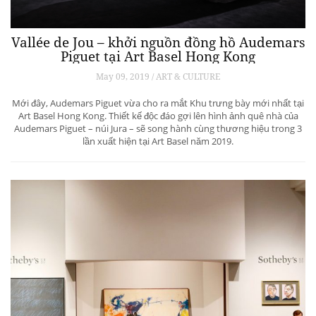
Vallée de Jou – khởi nguồn đồng hồ Audemars
Piguet tại Art Basel Hong Kong
May 09, 2019 / ART & CULTURE
Mới đây, Audemars Piguet vừa cho ra mắt Khu trưng bày mới nhất tại
Art Basel Hong Kong. Thiết kế độc đáo gợi lên hình ảnh quê nhà của
Audemars Piguet – núi Jura – sẽ song hành cùng thương hiệu trong 3
lần xuất hiện tại Art Basel năm 2019.