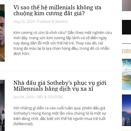
Vì sao thế hệ millenials không ưa
chuộng kim cương đắt giá?
Aug 12, 2020 / Fashion & Jewelry
Kim cương có còn là vĩnh cửu? Dẫn theo một nghiên cứu
mới đây, trang sức kim cương lấp lánh và cổ điển ngày
nay đang dần lỗi mốt với thế hệ trẻ. Thay vào đó, nữ
trang đá màu lại là lựa chọn hàng đầu, trong đó có nhẫn
EDITO
đính hôn.
Nhà đấu giá Sotheby’s phục vụ giới
Millennials bằng dịch vụ xa xỉ
Jan 09, 2020 / ART & CULTURE
Với những gì diễn ra vào cuối tuần qua, phiên đấu giá
Sotheby’s Hong Kong một lần nữa chứng tỏ là một sự
kiện đáng nhớ, đặc biệt với thế hệ người mua trẻ tuổi
(Millennial).