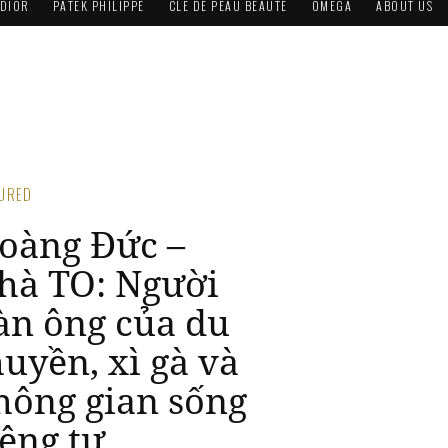
DIOR
PATEK PHILIPPE
CLÉ DE PEAU BEAUTÉ
OMEGA
ABOUT US
TURED
oàng Đức –
hà TO: Người
àn ông của du
huyền, xì gà và
hông gian sống
iêng tư