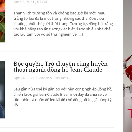
Jun 09, 2021 / STYLE
Thanh lịch trường tồn và không bao giờ lỗi mốt, màu
trắng từ lâu đã là một trong những sắc thái được ưa
chuộng nhất thế giới thời trang. Tương tự, đồng hồ trắng
với khả năng tạo ấn tượng đặc biệt được nhiều nhà chế
tác lưu tâm với vô số thử nghiệm về […]
Độc quyền: Trò chuyện cùng huyền
thoại ngành đồng hồ Jean-Claude
Biver
Apr 24, 2021 / Leader & Business
Sau gần nửa thế kỷ gắn bó với nền công nghiệp đồng hồ,
chiến lược gia Jean-Claude Biver mới đây đã chia sẻ về
tầm nhìn cá nhân để lèo lái đế chế đồng hồ trị giá hàng tỷ
đô.