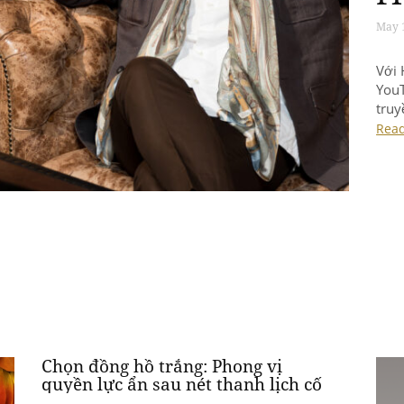
May 
Với 
YouT
truy
sống
Rea
gian
tinh
khôn
Chọn đồng hồ trắng: Phong vị
quyền lực ẩn sau nét thanh lịch cố
hữu