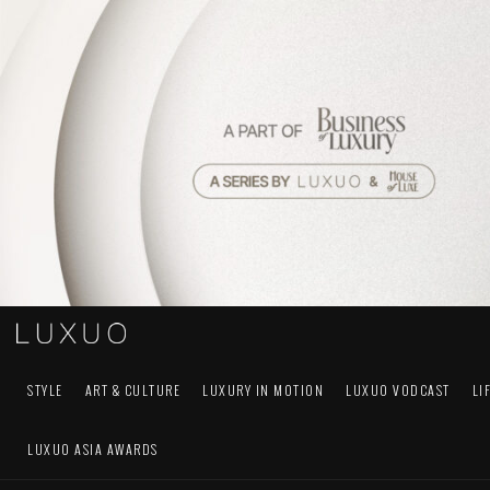
STYLE
ART & CULTURE
LUXURY IN MOTION
LUXUO VODCAST
LI
LUXUO ASIA AWARDS