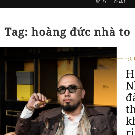
ROLEX
CHANEL
Tag: hoàng đức nhà to
FEA
H
N
đ
t
k
r