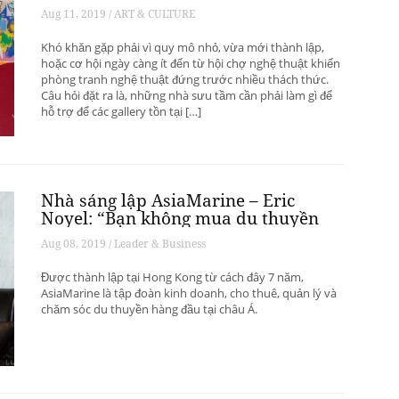
phát triển? – Phần 1
Aug 11, 2019 / ART & CULTURE
Khó khăn gặp phải vì quy mô nhỏ, vừa mới thành lập,
hoặc cơ hội ngày càng ít đến từ hội chợ nghệ thuật khiến
phòng tranh nghệ thuật đứng trước nhiều thách thức.
Câu hỏi đặt ra là, những nhà sưu tầm cần phải làm gì để
hỗ trợ để các gallery tồn tại […]
Nhà sáng lập AsiaMarine – Eric
Noyel: “Bạn không mua du thuyền
để đầu tư sinh lời”
Aug 08, 2019 / Leader & Business
Được thành lập tại Hong Kong từ cách đây 7 năm,
AsiaMarine là tập đoàn kinh doanh, cho thuê, quản lý và
chăm sóc du thuyền hàng đầu tại châu Á.