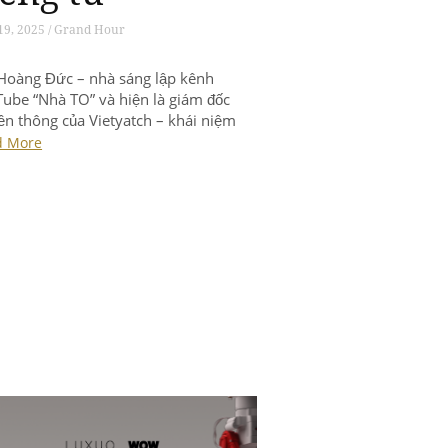
19, 2025 / Grand Hour
Hoàng Đức – nhà sáng lập kênh
ube “Nhà TO” và hiện là giám đốc
ền thông của Vietyatch – khái niệm
 đẹp gắn liền với thiên nhiên, không
d More
 sống có chiều sâu, những thú vui
 tế và gu thưởng thức âm thầm,
g phô trương.