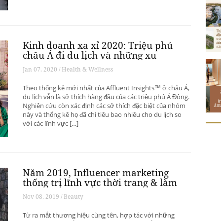
Kinh doanh xa xỉ 2020: Triệu phú
châu Á đi du lịch và những xu
hướng có thể thay đổi ngành du
Jan 07, 2020 / Health & Wellness
lịch thượng lưu
Theo thống kê mới nhất của Affluent Insights™ ở châu Á,
du lịch vẫn là sở thích hàng đầu của các triệu phú Á Đông.
Nghiên cứu còn xác định các sở thích đặc biệt của nhóm
này và thống kê họ đã chi tiêu bao nhiêu cho du lịch so
với các lĩnh vực […]
Năm 2019, Influencer marketing
thống trị lĩnh vực thời trang & làm
đẹp
Nov 08, 2019 / Beauty
Từ ra mắt thương hiệu cùng tên, hợp tác với những