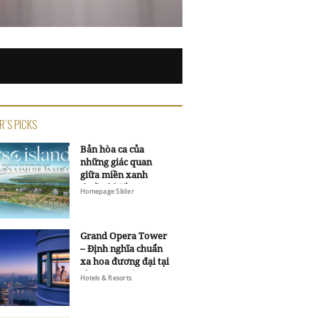
R'S PICKS
Bản hòa ca của
những giác quan
giữa miền xanh
thuần khiết
Homepage Slider
Grand Opera Tower
– Định nghĩa chuẩn
xa hoa đương đại tại
Sheraton Saigon
Hotels & Resorts
Grand Opera Hotel