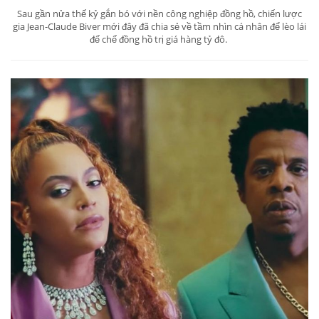
Sau gần nửa thế kỷ gắn bó với nền công nghiệp đồng hồ, chiến lược
gia Jean-Claude Biver mới đây đã chia sẻ về tầm nhìn cá nhân để lèo lái
đế chế đồng hồ trị giá hàng tỷ đô.