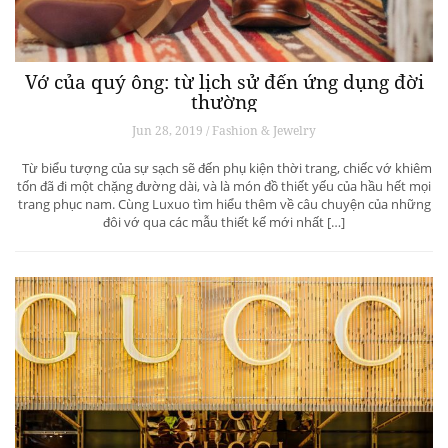
Vớ của quý ông: từ lịch sử đến ứng dụng đời
thường
Jun 28, 2019 / Fashion & Jewelry
Từ biểu tượng của sự sạch sẽ đến phụ kiện thời trang, chiếc vớ khiêm
tốn đã đi một chặng đường dài, và là món đồ thiết yếu của hầu hết mọi
trang phục nam. Cùng Luxuo tìm hiểu thêm về câu chuyện của những
đôi vớ qua các mẫu thiết kế mới nhất […]