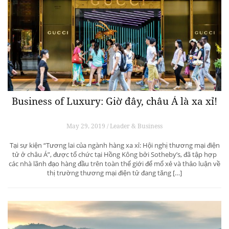
Business of Luxury: Giờ đây, châu Á là xa xỉ!
May 29, 2019 / Leader & Business
Tại sự kiện “Tương lai của ngành hàng xa xỉ: Hội nghị thương mại điện
tử ở châu Á”, được tổ chức tại Hồng Kông bởi Sotheby’s, đã tập hợp
các nhà lãnh đạo hàng đầu trên toàn thế giới để mổ xẻ và thảo luận về
thị trường thương mại điện tử đang tăng […]