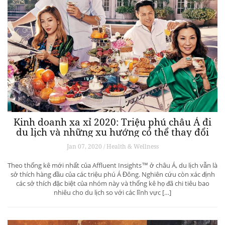
Kinh doanh xa xỉ 2020: Triệu phú châu Á đi
du lịch và những xu hướng có thể thay đổi
ngành du lịch thượng lưu
Jan 07, 2020 / Health & Wellness
Theo thống kê mới nhất của Affluent Insights™ ở châu Á, du lịch vẫn là
sở thích hàng đầu của các triệu phú Á Đông. Nghiên cứu còn xác định
các sở thích đặc biệt của nhóm này và thống kê họ đã chi tiêu bao
nhiêu cho du lịch so với các lĩnh vực […]