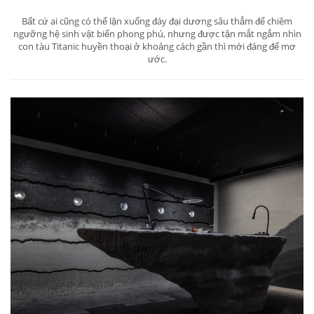
Bất cứ ai cũng có thể lặn xuống đáy đại dương sâu thẳm để chiêm
ngưỡng hệ sinh vật biển phong phú, nhưng được tận mắt ngắm nhìn
con tàu Titanic huyền thoại ở khoảng cách gần thì mới đáng để mơ
ước.