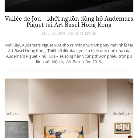
Vallée de Jou – khởi nguồn đồng hồ Audemars
Piguet tại Art Basel Hong Kong
May 09, 2019 / ART & CULTURE
Mới đây, Audemars Piguet vừa cho ra mắt Khu trưng bày mới nhất tại
Art Basel Hong Kong. Thiết kế độc đáo gợi lên hình ảnh quê nhà của
Audemars Piguet – núi Jura – sẽ song hành cùng thương hiệu trong 3
lần xuất hiện tại Art Basel năm 2019.