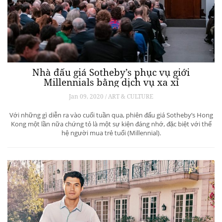
Nhà đấu giá Sotheby’s phục vụ giới
Millennials bằng dịch vụ xa xỉ
Jan 09, 2020 / ART & CULTURE
Với những gì diễn ra vào cuối tuần qua, phiên đấu giá Sotheby’s Hong
Kong một lần nữa chứng tỏ là một sự kiện đáng nhớ, đặc biệt với thế
hệ người mua trẻ tuổi (Millennial).