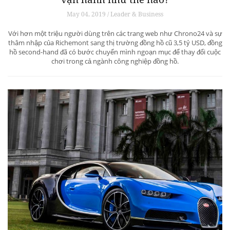
May 04, 2019 / Leader & Business
Với hơn một triệu người dùng trên các trang web như Chrono24 và sự
thâm nhập của Richemont sang thị trường đồng hồ cũ 3,5 tỷ USD, đồng
hồ second-hand đã có bước chuyển mình ngoạn mục để thay đổi cuộc
chơi trong cả ngành công nghiệp đồng hồ.