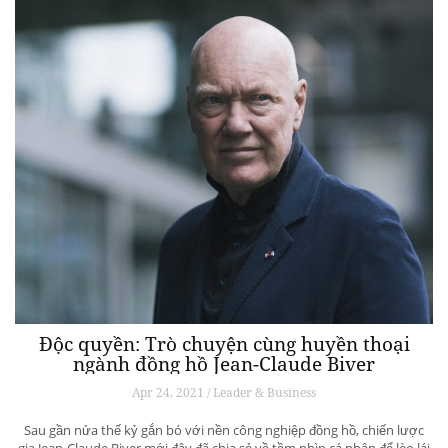
Độc quyền: Trò chuyện cùng huyền thoại
ngành đồng hồ Jean-Claude Biver
Apr 24, 2021 / Leader & Business
Sau gần nửa thế kỷ gắn bó với nền công nghiệp đồng hồ, chiến lược
gia Jean-Claude Biver mới đây đã chia sẻ về tầm nhìn cá nhân để lèo lái