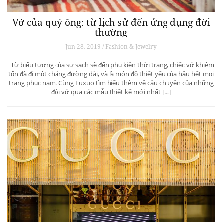
Vớ của quý ông: từ lịch sử đến ứng dụng đời
thường
Jun 28, 2019 / Fashion & Jewelry
Từ biểu tượng của sự sạch sẽ đến phụ kiện thời trang, chiếc vớ khiêm
tốn đã đi một chặng đường dài, và là món đồ thiết yếu của hầu hết mọi
trang phục nam. Cùng Luxuo tìm hiểu thêm về câu chuyện của những
đôi vớ qua các mẫu thiết kế mới nhất […]