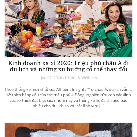
Kinh doanh xa xỉ 2020: Triệu phú châu Á đi
du lịch và những xu hướng có thể thay đổi
ngành du lịch thượng lưu
Jan 07, 2020 / Health & Wellness
Theo thống kê mới nhất của Affluent Insights™ ở châu Á, du lịch vẫn là
sở thích hàng đầu của các triệu phú Á Đông. Nghiên cứu còn xác định
các sở thích đặc biệt của nhóm này và thống kê họ đã chi tiêu bao
nhiêu cho du lịch so với các lĩnh vực […]