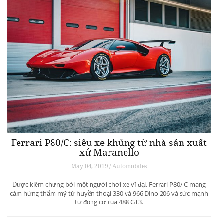
Ferrari P80/C: siêu xe khủng từ ​​nhà sản xuất
xứ Maranello
May 04, 2019 / Automobiles
Được kiểm chứng bởi một người chơi xe vĩ đại, Ferrari P80/ C mang
cảm hứng thẩm mỹ từ huyền thoại 330 và 966 Dino 206 và sức mạnh
từ động cơ của 488 GT3.