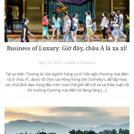
Business of Luxury: Giờ đây, châu Á là xa xỉ!
May 29, 2019 / Leader & Business
Tại sự kiện “Tương lai của ngành hàng xa xỉ: Hội nghị thương mại điện
tử ở châu Á”, được tổ chức tại Hồng Kông bởi Sotheby’s, đã tập hợp
các nhà lãnh đạo hàng đầu trên toàn thế giới để mổ xẻ và thảo luận về
thị trường thương mại điện tử đang tăng […]