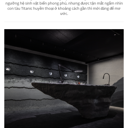
ngưỡng hệ sinh vật biển phong phú, nhưng được tận mắt ngắm nhìn
con tàu Titanic huyền thoại ở khoảng cách gần thì mới đáng để mơ
ước.