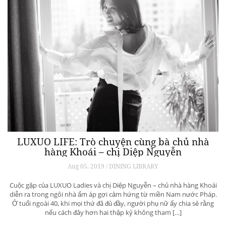
LUXUO LIFE: Trò chuyện cùng bà chủ nhà
hàng Khoái – chị Diệp Nguyễn
Aug 05, 2019 / DINING LIBRARY
Cuộc gặp của LUXUO Ladies và chị Diệp Nguyễn – chủ nhà hàng Khoái
diễn ra trong ngôi nhà ấm áp gợi cảm hứng từ miền Nam nước Pháp.
Ở tuổi ngoài 40, khi mọi thứ đã đủ đầy, người phụ nữ ấy chia sẻ rằng
nếu cách đây hơn hai thập kỷ không tham […]