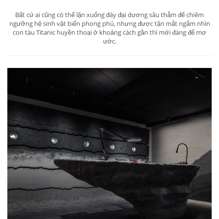
Bất cứ ai cũng có thể lặn xuống đáy đại dương sâu thẳm để chiêm
ngưỡng hệ sinh vật biển phong phú, nhưng được tận mắt ngắm nhìn
con tàu Titanic huyền thoại ở khoảng cách gần thì mới đáng để mơ
ước.