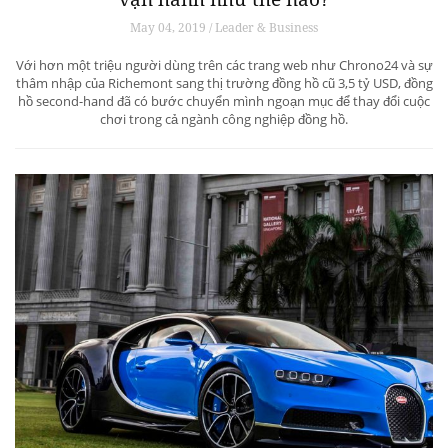
May 04, 2019 / Leader & Business
Với hơn một triệu người dùng trên các trang web như Chrono24 và sự
thâm nhập của Richemont sang thị trường đồng hồ cũ 3,5 tỷ USD, đồng
hồ second-hand đã có bước chuyển mình ngoạn mục để thay đổi cuộc
chơi trong cả ngành công nghiệp đồng hồ.