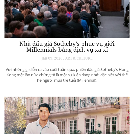
Nhà đấu giá Sotheby’s phục vụ giới
Millennials bằng dịch vụ xa xỉ
Jan 09, 2020 / ART & CULTURE
Với những gì diễn ra vào cuối tuần qua, phiên đấu giá Sotheby’s Hong
Kong một lần nữa chứng tỏ là một sự kiện đáng nhớ, đặc biệt với thế
hệ người mua trẻ tuổi (Millennial).