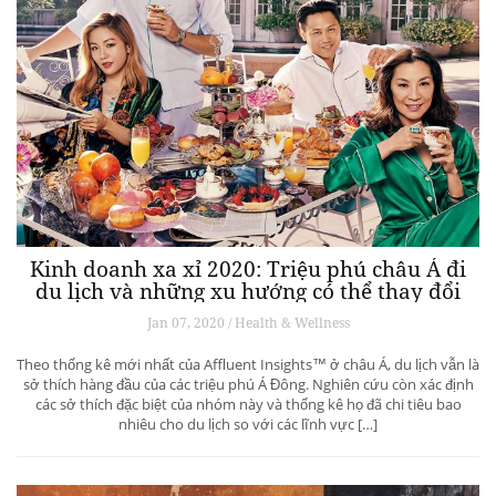
Kinh doanh xa xỉ 2020: Triệu phú châu Á đi
du lịch và những xu hướng có thể thay đổi
ngành du lịch thượng lưu
Jan 07, 2020 / Health & Wellness
Theo thống kê mới nhất của Affluent Insights™ ở châu Á, du lịch vẫn là
sở thích hàng đầu của các triệu phú Á Đông. Nghiên cứu còn xác định
các sở thích đặc biệt của nhóm này và thống kê họ đã chi tiêu bao
nhiêu cho du lịch so với các lĩnh vực […]