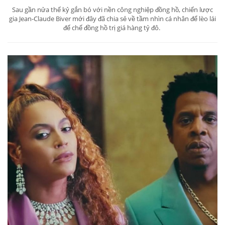
Sau gần nửa thế kỷ gắn bó với nền công nghiệp đồng hồ, chiến lược
gia Jean-Claude Biver mới đây đã chia sẻ về tầm nhìn cá nhân để lèo lái
đế chế đồng hồ trị giá hàng tỷ đô.