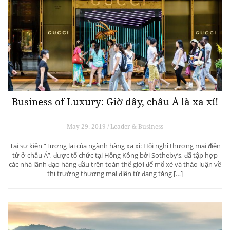
Business of Luxury: Giờ đây, châu Á là xa xỉ!
May 29, 2019 / Leader & Business
Tại sự kiện “Tương lai của ngành hàng xa xỉ: Hội nghị thương mại điện
tử ở châu Á”, được tổ chức tại Hồng Kông bởi Sotheby’s, đã tập hợp
các nhà lãnh đạo hàng đầu trên toàn thế giới để mổ xẻ và thảo luận về
thị trường thương mại điện tử đang tăng […]