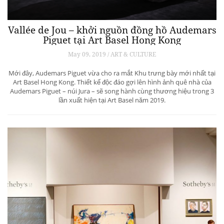
Vallée de Jou – khởi nguồn đồng hồ Audemars
Piguet tại Art Basel Hong Kong
May 09, 2019 / ART & CULTURE
Mới đây, Audemars Piguet vừa cho ra mắt Khu trưng bày mới nhất tại
Art Basel Hong Kong. Thiết kế độc đáo gợi lên hình ảnh quê nhà của
Audemars Piguet – núi Jura – sẽ song hành cùng thương hiệu trong 3
lần xuất hiện tại Art Basel năm 2019.