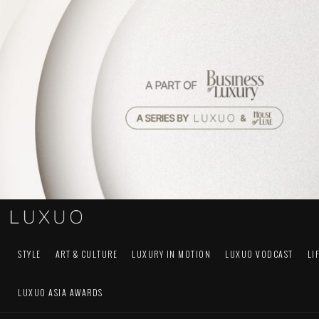
STYLE
ART & CULTURE
LUXURY IN MOTION
LUXUO VODCAST
LI
LUXUO ASIA AWARDS