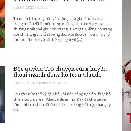
hữu
Jun 09, 2021 / STYLE
Thanh lịch trường tồn và không bao giờ lỗi mốt, màu
trắng từ lâu đã là một trong những sắc thái được ưa
chuộng nhất thế giới thời trang. Tương tự, đồng hồ trắng
với khả năng tạo ấn tượng đặc biệt được nhiều nhà chế
tác lưu tâm với vô số thử nghiệm về […]
Độc quyền: Trò chuyện cùng huyền
thoại ngành đồng hồ Jean-Claude
Biver
Apr 24, 2021 / Leader & Business
Sau gần nửa thế kỷ gắn bó với nền công nghiệp đồng hồ,
chiến lược gia Jean-Claude Biver mới đây đã chia sẻ về
tầm nhìn cá nhân để lèo lái đế chế đồng hồ trị giá hàng tỷ
đô.