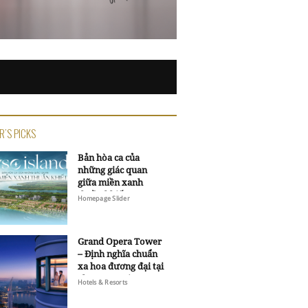
R'S PICKS
Bản hòa ca của
những giác quan
giữa miền xanh
thuần khiết
Homepage Slider
Grand Opera Tower
– Định nghĩa chuẩn
xa hoa đương đại tại
Sheraton Saigon
Hotels & Resorts
Grand Opera Hotel