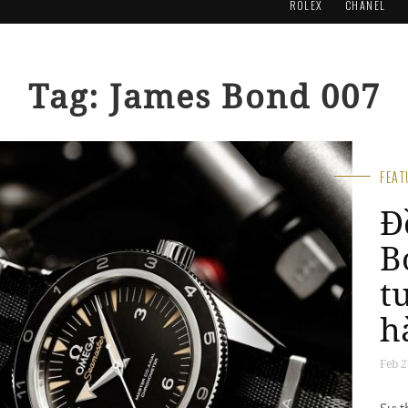
ROLEX
CHANEL
Tag: James Bond 007
FEA
A
m
x
t
V
E