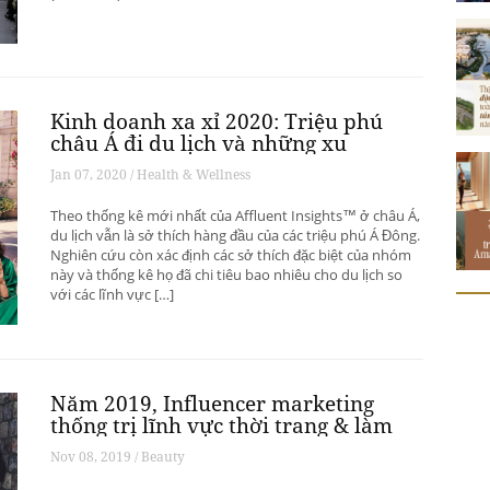
Kinh doanh xa xỉ 2020: Triệu phú
châu Á đi du lịch và những xu
hướng có thể thay đổi ngành du
Jan 07, 2020 / Health & Wellness
lịch thượng lưu
Theo thống kê mới nhất của Affluent Insights™ ở châu Á,
du lịch vẫn là sở thích hàng đầu của các triệu phú Á Đông.
Nghiên cứu còn xác định các sở thích đặc biệt của nhóm
này và thống kê họ đã chi tiêu bao nhiêu cho du lịch so
với các lĩnh vực […]
Năm 2019, Influencer marketing
thống trị lĩnh vực thời trang & làm
đẹp
Nov 08, 2019 / Beauty