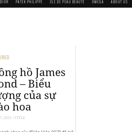
DIOR
PATEK PHILIPPE
CLÉ DE PEAU BEAUTÉ
OMEGA
ABOUT US
TURED
ston Martin ra
ắt 02 mẫu siêu
e lấy cảm hứng
ừ điệp viên 007:
antage 007
dition và DBS