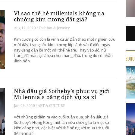
Vì sao thế hệ millenials không ưa
chuộng kim cương đắt giá?
Aug 12, 2020 / Fashion & Jewelry
Kim cương có còn là vĩnh cửu? Dẫn theo một nghiên cứu
mới đây, trang sức kim cương lấp lánh và cổ điển ngày
nay đang dần lỗi mốt với thế hệ trẻ. Thay vào đó, nữ
trang đá màu lại là lựa chọn hàng đầu, trong đó có nhẫn
EDITO
đính hôn.
Nhà đấu giá Sotheby’s phục vụ giới
Millennials bằng dịch vụ xa xỉ
Jan 09, 2020 / ART & CULTURE
Với những gì diễn ra vào cuối tuần qua, phiên đấu giá
Sotheby’s Hong Kong một lần nữa chứng tỏ là một sự
kiện đáng nhớ, đặc biệt với thế hệ người mua trẻ tuổi
(Millennial).