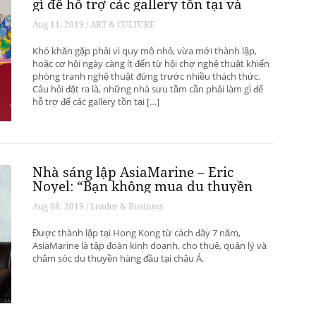
gì để hỗ trợ các gallery tồn tại và
phát triển? – Phần 1
Aug 11, 2019 / ART & CULTURE
Khó khăn gặp phải vì quy mô nhỏ, vừa mới thành lập,
hoặc cơ hội ngày càng ít đến từ hội chợ nghệ thuật khiến
phòng tranh nghệ thuật đứng trước nhiều thách thức.
Câu hỏi đặt ra là, những nhà sưu tầm cần phải làm gì để
hỗ trợ để các gallery tồn tại […]
Nhà sáng lập AsiaMarine – Eric
Noyel: “Bạn không mua du thuyền
để đầu tư sinh lời”
Aug 08, 2019 / Leader & Business
Được thành lập tại Hong Kong từ cách đây 7 năm,
AsiaMarine là tập đoàn kinh doanh, cho thuê, quản lý và
chăm sóc du thuyền hàng đầu tại châu Á.