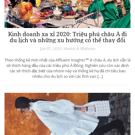
Kinh doanh xa xỉ 2020: Triệu phú châu Á đi
du lịch và những xu hướng có thể thay đổi
ngành du lịch thượng lưu
Jan 07, 2020 / Health & Wellness
Theo thống kê mới nhất của Affluent Insights™ ở châu Á, du lịch vẫn là
sở thích hàng đầu của các triệu phú Á Đông. Nghiên cứu còn xác định
các sở thích đặc biệt của nhóm này và thống kê họ đã chi tiêu bao
nhiêu cho du lịch so với các lĩnh vực […]