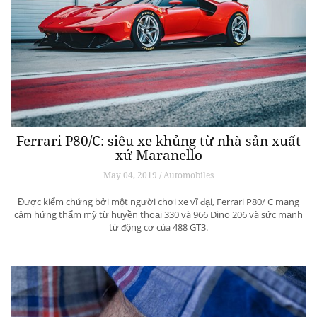
Ferrari P80/C: siêu xe khủng từ ​​nhà sản xuất
xứ Maranello
May 04, 2019 / Automobiles
Được kiểm chứng bởi một người chơi xe vĩ đại, Ferrari P80/ C mang
cảm hứng thẩm mỹ từ huyền thoại 330 và 966 Dino 206 và sức mạnh
từ động cơ của 488 GT3.