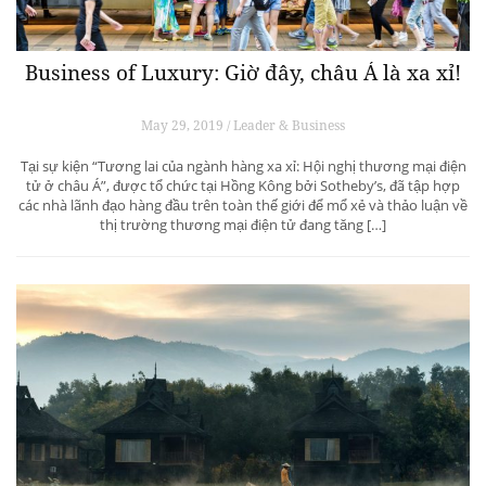
Business of Luxury: Giờ đây, châu Á là xa xỉ!
May 29, 2019 / Leader & Business
Tại sự kiện “Tương lai của ngành hàng xa xỉ: Hội nghị thương mại điện
tử ở châu Á”, được tổ chức tại Hồng Kông bởi Sotheby’s, đã tập hợp
các nhà lãnh đạo hàng đầu trên toàn thế giới để mổ xẻ và thảo luận về
thị trường thương mại điện tử đang tăng […]