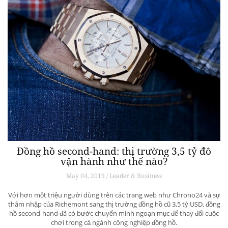
Đồng hồ second-hand: thị trường 3,5 tỷ đô
vận hành như thế nào?
May 04, 2019 / Leader & Business
Với hơn một triệu người dùng trên các trang web như Chrono24 và sự
thâm nhập của Richemont sang thị trường đồng hồ cũ 3,5 tỷ USD, đồng
hồ second-hand đã có bước chuyển mình ngoạn mục để thay đổi cuộc
chơi trong cả ngành công nghiệp đồng hồ.