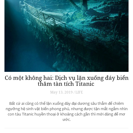
Có một không hai: Dịch vụ lặn xuống đáy biển
thăm tàn tích Titanic
May 13, 2019 / LIFE
Bất cứ ai cũng có thể lặn xuống đáy đại dương sâu thẳm để chiêm
ngưỡng hệ sinh vật biển phong phú, nhưng được tận mắt ngắm nhìn
con tàu Titanic huyền thoại ở khoảng cách gần thì mới đáng để mơ
ước.