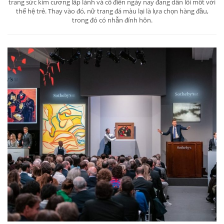
trang sức kim cương lấp lánh và cổ điển ngày nay đang dần lỗi mốt với
thế hệ trẻ. Thay vào đó, nữ trang đá màu lại là lựa chọn hàng đầu,
trong đó có nhẫn đính hôn.