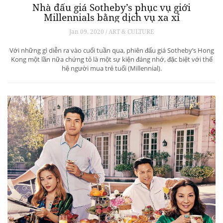
Nhà đấu giá Sotheby’s phục vụ giới
Millennials bằng dịch vụ xa xỉ
Jan 09, 2020 / ART & CULTURE
Với những gì diễn ra vào cuối tuần qua, phiên đấu giá Sotheby’s Hong
Kong một lần nữa chứng tỏ là một sự kiện đáng nhớ, đặc biệt với thế
hệ người mua trẻ tuổi (Millennial).