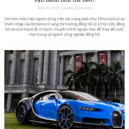
May 04, 2019 / Leader & Business
Với hơn một triệu người dùng trên các trang web như Chrono24 và sự
thâm nhập của Richemont sang thị trường đồng hồ cũ 3,5 tỷ USD, đồng
hồ second-hand đã có bước chuyển mình ngoạn mục để thay đổi cuộc
chơi trong cả ngành công nghiệp đồng hồ.