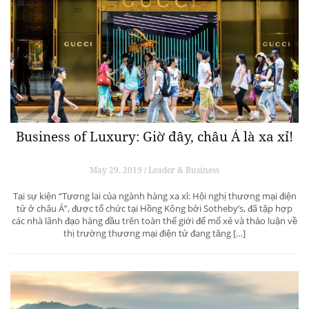
Business of Luxury: Giờ đây, châu Á là xa xỉ!
May 29, 2019 / Leader & Business
Tại sự kiện “Tương lai của ngành hàng xa xỉ: Hội nghị thương mại điện
tử ở châu Á”, được tổ chức tại Hồng Kông bởi Sotheby’s, đã tập hợp
các nhà lãnh đạo hàng đầu trên toàn thế giới để mổ xẻ và thảo luận về
thị trường thương mại điện tử đang tăng […]