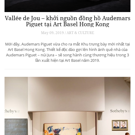
Vallée de Jou – khởi nguồn đồng hồ Audemars
Piguet tại Art Basel Hong Kong
May 09, 2019 / ART & CULTURE
Mới đây, Audemars Piguet vừa cho ra mắt Khu trưng bày mới nhất tại
Art Basel Hong Kong. Thiết kế độc đáo gợi lên hình ảnh quê nhà của
Audemars Piguet – núi Jura – sẽ song hành cùng thương hiệu trong 3
lần xuất hiện tại Art Basel năm 2019.