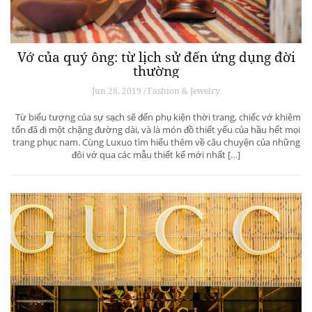
Vớ của quý ông: từ lịch sử đến ứng dụng đời
thường
Jun 28, 2019 / Fashion & Jewelry
Từ biểu tượng của sự sạch sẽ đến phụ kiện thời trang, chiếc vớ khiêm
tốn đã đi một chặng đường dài, và là món đồ thiết yếu của hầu hết mọi
trang phục nam. Cùng Luxuo tìm hiểu thêm về câu chuyện của những
đôi vớ qua các mẫu thiết kế mới nhất […]