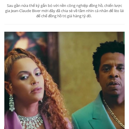
Sau gần nửa thế kỷ gắn bó với nền công nghiệp đồng hồ, chiến lược
gia Jean-Claude Biver mới đây đã chia sẻ về tầm nhìn cá nhân để lèo lái
đế chế đồng hồ trị giá hàng tỷ đô.