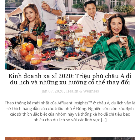
Kinh doanh xa xỉ 2020: Triệu phú châu Á đi
du lịch và những xu hướng có thể thay đổi
ngành du lịch thượng lưu
Jan 07, 2020 / Health & Wellness
Theo thống kê mới nhất của Affluent Insights™ ở châu Á, du lịch vẫn là
sở thích hàng đầu của các triệu phú Á Đông. Nghiên cứu còn xác định
các sở thích đặc biệt của nhóm này và thống kê họ đã chi tiêu bao
nhiêu cho du lịch so với các lĩnh vực […]