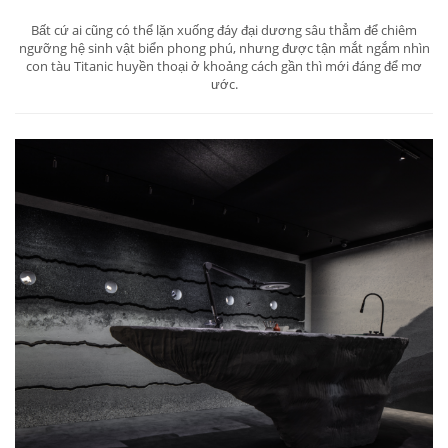
Bất cứ ai cũng có thể lặn xuống đáy đại dương sâu thẳm để chiêm
ngưỡng hệ sinh vật biển phong phú, nhưng được tận mắt ngắm nhìn
con tàu Titanic huyền thoại ở khoảng cách gần thì mới đáng để mơ
ước.