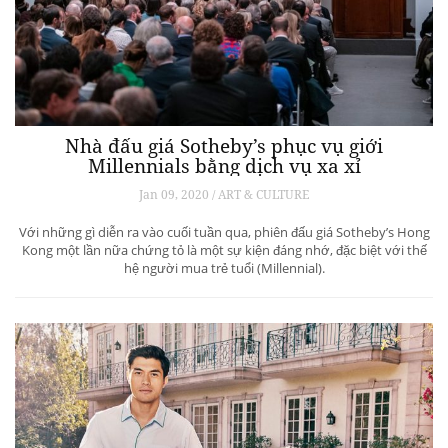
Nhà đấu giá Sotheby’s phục vụ giới
Millennials bằng dịch vụ xa xỉ
Jan 09, 2020 / ART & CULTURE
Với những gì diễn ra vào cuối tuần qua, phiên đấu giá Sotheby’s Hong
Kong một lần nữa chứng tỏ là một sự kiện đáng nhớ, đặc biệt với thế
hệ người mua trẻ tuổi (Millennial).