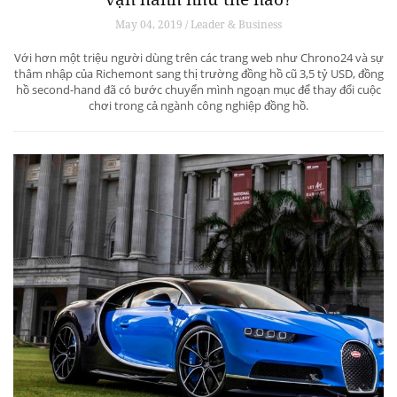
May 04, 2019 / Leader & Business
Với hơn một triệu người dùng trên các trang web như Chrono24 và sự
thâm nhập của Richemont sang thị trường đồng hồ cũ 3,5 tỷ USD, đồng
hồ second-hand đã có bước chuyển mình ngoạn mục để thay đổi cuộc
chơi trong cả ngành công nghiệp đồng hồ.