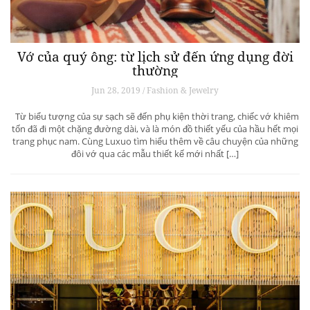
Vớ của quý ông: từ lịch sử đến ứng dụng đời
thường
Jun 28, 2019 / Fashion & Jewelry
Từ biểu tượng của sự sạch sẽ đến phụ kiện thời trang, chiếc vớ khiêm
tốn đã đi một chặng đường dài, và là món đồ thiết yếu của hầu hết mọi
trang phục nam. Cùng Luxuo tìm hiểu thêm về câu chuyện của những
đôi vớ qua các mẫu thiết kế mới nhất […]