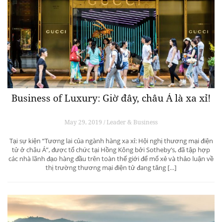
Business of Luxury: Giờ đây, châu Á là xa xỉ!
May 29, 2019 / Leader & Business
Tại sự kiện “Tương lai của ngành hàng xa xỉ: Hội nghị thương mại điện
tử ở châu Á”, được tổ chức tại Hồng Kông bởi Sotheby’s, đã tập hợp
các nhà lãnh đạo hàng đầu trên toàn thế giới để mổ xẻ và thảo luận về
thị trường thương mại điện tử đang tăng […]