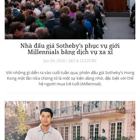
Nhà đấu giá Sotheby’s phục vụ giới
Millennials bằng dịch vụ xa xỉ
Jan 09, 2020 / ART & CULTURE
Với những gì diễn ra vào cuối tuần qua, phiên đấu giá Sotheby’s Hong
Kong một lần nữa chứng tỏ là một sự kiện đáng nhớ, đặc biệt với thế
hệ người mua trẻ tuổi (Millennial).