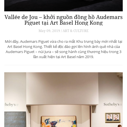
Vallée de Jou – khởi nguồn đồng hồ Audemars
Piguet tại Art Basel Hong Kong
May 09, 2019 / ART & CULTURE
Mới đây, Audemars Piguet vừa cho ra mắt Khu trưng bày mới nhất tại
Art Basel Hong Kong. Thiết kế độc đáo gợi lên hình ảnh quê nhà của
Audemars Piguet – núi Jura – sẽ song hành cùng thương hiệu trong 3
lần xuất hiện tại Art Basel năm 2019.