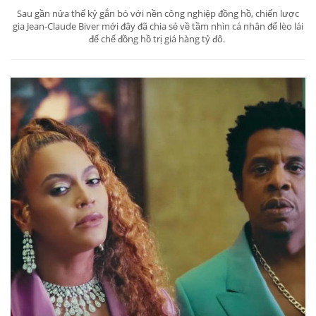
Sau gần nửa thế kỷ gắn bó với nền công nghiệp đồng hồ, chiến lược
gia Jean-Claude Biver mới đây đã chia sẻ về tầm nhìn cá nhân để lèo lái
đế chế đồng hồ trị giá hàng tỷ đô.