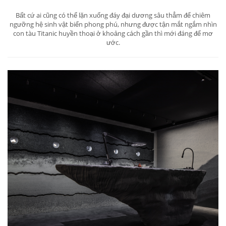
Bất cứ ai cũng có thể lặn xuống đáy đại dương sâu thẳm để chiêm
ngưỡng hệ sinh vật biển phong phú, nhưng được tận mắt ngắm nhìn
con tàu Titanic huyền thoại ở khoảng cách gần thì mới đáng để mơ
ước.