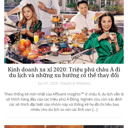
Kinh doanh xa xỉ 2020: Triệu phú châu Á đi
du lịch và những xu hướng có thể thay đổi
ngành du lịch thượng lưu
Jan 07, 2020 / Health & Wellness
Theo thống kê mới nhất của Affluent Insights™ ở châu Á, du lịch vẫn là
sở thích hàng đầu của các triệu phú Á Đông. Nghiên cứu còn xác định
các sở thích đặc biệt của nhóm này và thống kê họ đã chi tiêu bao
nhiêu cho du lịch so với các lĩnh vực […]