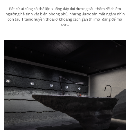
Bất cứ ai cũng có thể lặn xuống đáy đại dương sâu thẳm để chiêm
ngưỡng hệ sinh vật biển phong phú, nhưng được tận mắt ngắm nhìn
con tàu Titanic huyền thoại ở khoảng cách gần thì mới đáng để mơ
ước.