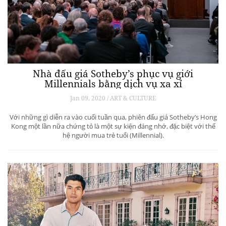
Nhà đấu giá Sotheby’s phục vụ giới
Millennials bằng dịch vụ xa xỉ
Jan 09, 2020 / ART & CULTURE
Với những gì diễn ra vào cuối tuần qua, phiên đấu giá Sotheby’s Hong
Kong một lần nữa chứng tỏ là một sự kiện đáng nhớ, đặc biệt với thế
hệ người mua trẻ tuổi (Millennial).