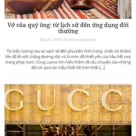
Vớ của quý ông: từ lịch sử đến ứng dụng đời
thường
Jun 28, 2019 / Fashion & Jewelry
Từ biểu tượng của sự sạch sẽ đến phụ kiện thời trang, chiếc vớ khiêm
tốn đã đi một chặng đường dài, và là món đồ thiết yếu của hầu hết mọi
trang phục nam. Cùng Luxuo tìm hiểu thêm về câu chuyện của những
đôi vớ qua các mẫu thiết kế mới nhất […]