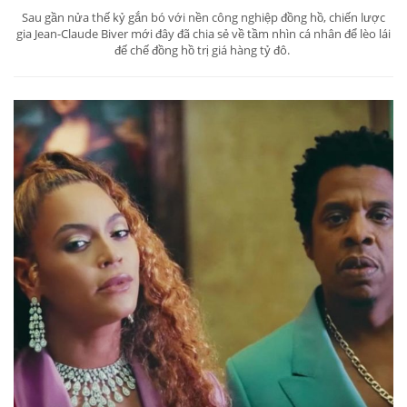
Sau gần nửa thế kỷ gắn bó với nền công nghiệp đồng hồ, chiến lược
gia Jean-Claude Biver mới đây đã chia sẻ về tầm nhìn cá nhân để lèo lái
đế chế đồng hồ trị giá hàng tỷ đô.