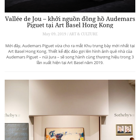
Vallée de Jou – khởi nguồn đồng hồ Audemars
Piguet tại Art Basel Hong Kong
May 09, 2019 / ART & CULTURE
Mới đây, Audemars Piguet vừa cho ra mắt Khu trưng bày mới nhất tại
Art Basel Hong Kong. Thiết kế độc đáo gợi lên hình ảnh quê nhà của
Audemars Piguet – núi Jura – sẽ song hành cùng thương hiệu trong 3
lần xuất hiện tại Art Basel năm 2019.