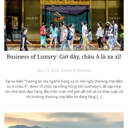
Business of Luxury: Giờ đây, châu Á là xa xỉ!
May 29, 2019 / Leader & Business
Tại sự kiện “Tương lai của ngành hàng xa xỉ: Hội nghị thương mại điện
tử ở châu Á”, được tổ chức tại Hồng Kông bởi Sotheby’s, đã tập hợp
các nhà lãnh đạo hàng đầu trên toàn thế giới để mổ xẻ và thảo luận về
thị trường thương mại điện tử đang tăng […]