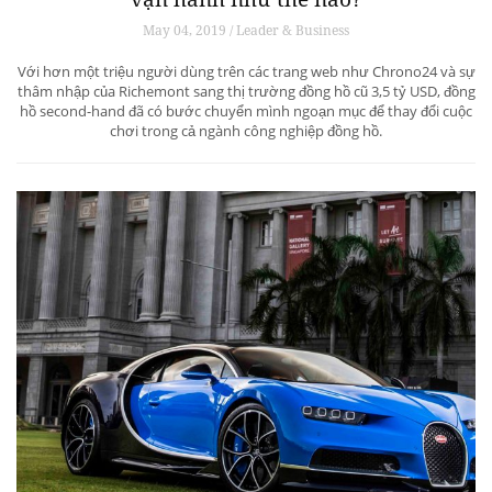
May 04, 2019 / Leader & Business
Với hơn một triệu người dùng trên các trang web như Chrono24 và sự
thâm nhập của Richemont sang thị trường đồng hồ cũ 3,5 tỷ USD, đồng
hồ second-hand đã có bước chuyển mình ngoạn mục để thay đổi cuộc
chơi trong cả ngành công nghiệp đồng hồ.