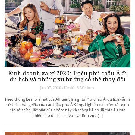
Kinh doanh xa xỉ 2020: Triệu phú châu Á đi
du lịch và những xu hướng có thể thay đổi
ngành du lịch thượng lưu
Jan 07, 2020 / Health & Wellness
Theo thống kê mới nhất của Affluent Insights™ ở châu Á, du lịch vẫn là
sở thích hàng đầu của các triệu phú Á Đông. Nghiên cứu còn xác định
các sở thích đặc biệt của nhóm này và thống kê họ đã chi tiêu bao
nhiêu cho du lịch so với các lĩnh vực […]