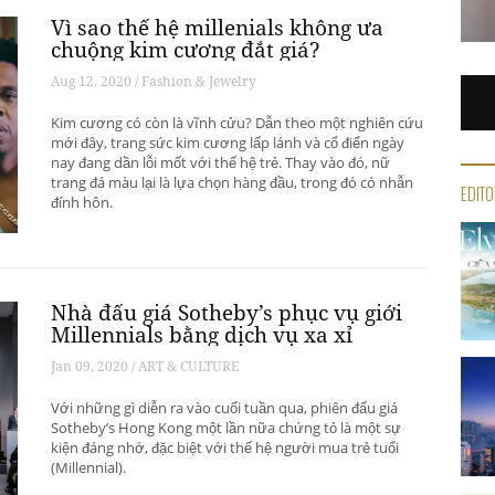
Vì sao thế hệ millenials không ưa
chuộng kim cương đắt giá?
Aug 12, 2020 / Fashion & Jewelry
Kim cương có còn là vĩnh cửu? Dẫn theo một nghiên cứu
mới đây, trang sức kim cương lấp lánh và cổ điển ngày
nay đang dần lỗi mốt với thế hệ trẻ. Thay vào đó, nữ
trang đá màu lại là lựa chọn hàng đầu, trong đó có nhẫn
EDITO
đính hôn.
Nhà đấu giá Sotheby’s phục vụ giới
Millennials bằng dịch vụ xa xỉ
Jan 09, 2020 / ART & CULTURE
Với những gì diễn ra vào cuối tuần qua, phiên đấu giá
Sotheby’s Hong Kong một lần nữa chứng tỏ là một sự
kiện đáng nhớ, đặc biệt với thế hệ người mua trẻ tuổi
(Millennial).