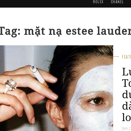
ROLEX
CHANEL
Tag: mặt nạ estee laude
FEA
L
T
d
d
l
Jun 2