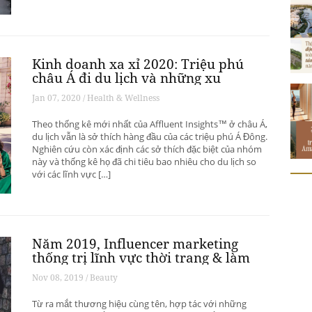
Kinh doanh xa xỉ 2020: Triệu phú
châu Á đi du lịch và những xu
hướng có thể thay đổi ngành du
Jan 07, 2020 / Health & Wellness
lịch thượng lưu
Theo thống kê mới nhất của Affluent Insights™ ở châu Á,
du lịch vẫn là sở thích hàng đầu của các triệu phú Á Đông.
Nghiên cứu còn xác định các sở thích đặc biệt của nhóm
này và thống kê họ đã chi tiêu bao nhiêu cho du lịch so
với các lĩnh vực […]
Năm 2019, Influencer marketing
thống trị lĩnh vực thời trang & làm
đẹp
Nov 08, 2019 / Beauty
Từ ra mắt thương hiệu cùng tên, hợp tác với những