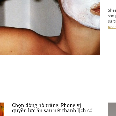
Shee
sản 
sự t
dụng
Rea
khôn
còn 
Chọn đồng hồ trắng: Phong vị
quyền lực ẩn sau nét thanh lịch cố
hữu