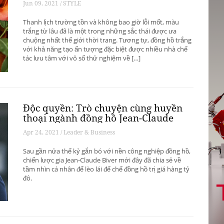
Jun 09, 2021 / STYLE
Thanh lịch trường tồn và không bao giờ lỗi mốt, màu
trắng từ lâu đã là một trong những sắc thái được ưa
chuộng nhất thế giới thời trang. Tương tự, đồng hồ trắng
với khả năng tạo ấn tượng đặc biệt được nhiều nhà chế
tác lưu tâm với vô số thử nghiệm về […]
Độc quyền: Trò chuyện cùng huyền
thoại ngành đồng hồ Jean-Claude
Biver
Apr 24, 2021 / Leader & Business
Sau gần nửa thế kỷ gắn bó với nền công nghiệp đồng hồ,
chiến lược gia Jean-Claude Biver mới đây đã chia sẻ về
tầm nhìn cá nhân để lèo lái đế chế đồng hồ trị giá hàng tỷ
đô.