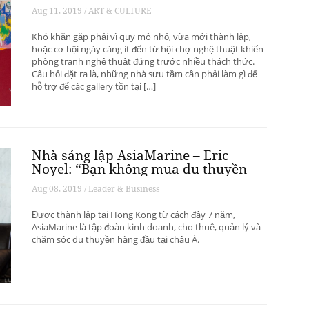
phát triển? – Phần 1
Aug 11, 2019 / ART & CULTURE
Khó khăn gặp phải vì quy mô nhỏ, vừa mới thành lập,
hoặc cơ hội ngày càng ít đến từ hội chợ nghệ thuật khiến
phòng tranh nghệ thuật đứng trước nhiều thách thức.
Câu hỏi đặt ra là, những nhà sưu tầm cần phải làm gì để
hỗ trợ để các gallery tồn tại […]
Nhà sáng lập AsiaMarine – Eric
Noyel: “Bạn không mua du thuyền
để đầu tư sinh lời”
Aug 08, 2019 / Leader & Business
Được thành lập tại Hong Kong từ cách đây 7 năm,
AsiaMarine là tập đoàn kinh doanh, cho thuê, quản lý và
chăm sóc du thuyền hàng đầu tại châu Á.