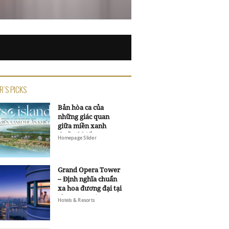
R'S PICKS
Bản hòa ca của
những giác quan
giữa miền xanh
thuần khiết
Homepage Slider
Grand Opera Tower
– Định nghĩa chuẩn
xa hoa đương đại tại
Sheraton Saigon
Hotels & Resorts
Grand Opera Hotel