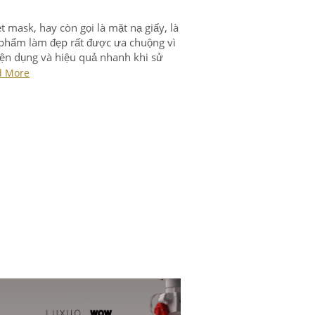
t mask, hay còn gọi là mặt nạ giấy, là
phẩm làm đẹp rất được ưa chuộng vì
iện dụng và hiệu quả nhanh khi sử
. Sự đa dạng của các loại mặt nạ
d More
g chỉ ở thành phần, công dụng mà
là chất liệu của sản phẩm.