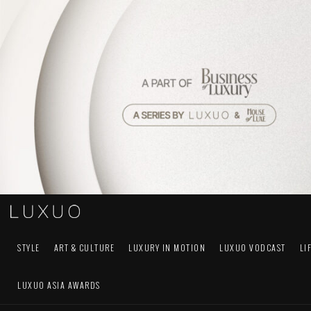
STYLE
ART & CULTURE
LUXURY IN MOTION
LUXUO VODCAST
LI
LUXUO ASIA AWARDS