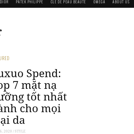
DIOR
PATEK PHILIPPE
CLÉ DE PEAU BEAUTÉ
OMEGA
ABOUT US
r
TURED
uxuo Spend:
op 7 mặt nạ
ưỡng tốt nhất
ành cho mọi
oại da
6, 2020 / STYLE