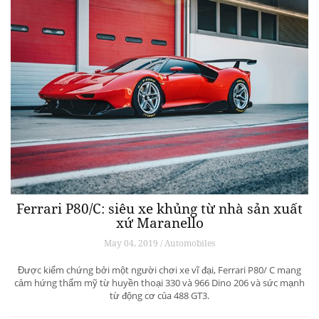
Ferrari P80/C: siêu xe khủng từ ​​nhà sản xuất
xứ Maranello
May 04, 2019 / Automobiles
Được kiểm chứng bởi một người chơi xe vĩ đại, Ferrari P80/ C mang
cảm hứng thẩm mỹ từ huyền thoại 330 và 966 Dino 206 và sức mạnh
từ động cơ của 488 GT3.