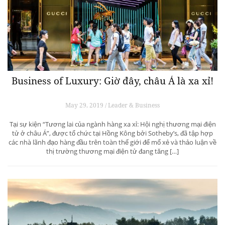
Business of Luxury: Giờ đây, châu Á là xa xỉ!
May 29, 2019 / Leader & Business
Tại sự kiện “Tương lai của ngành hàng xa xỉ: Hội nghị thương mại điện
tử ở châu Á”, được tổ chức tại Hồng Kông bởi Sotheby’s, đã tập hợp
các nhà lãnh đạo hàng đầu trên toàn thế giới để mổ xẻ và thảo luận về
thị trường thương mại điện tử đang tăng […]