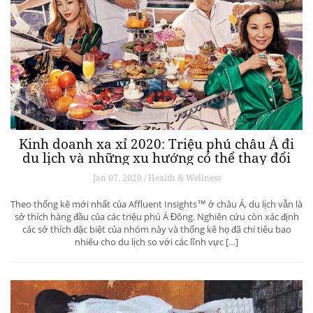
Kinh doanh xa xỉ 2020: Triệu phú châu Á đi
du lịch và những xu hướng có thể thay đổi
ngành du lịch thượng lưu
Jan 07, 2020 / Health & Wellness
Theo thống kê mới nhất của Affluent Insights™ ở châu Á, du lịch vẫn là
sở thích hàng đầu của các triệu phú Á Đông. Nghiên cứu còn xác định
các sở thích đặc biệt của nhóm này và thống kê họ đã chi tiêu bao
nhiêu cho du lịch so với các lĩnh vực […]