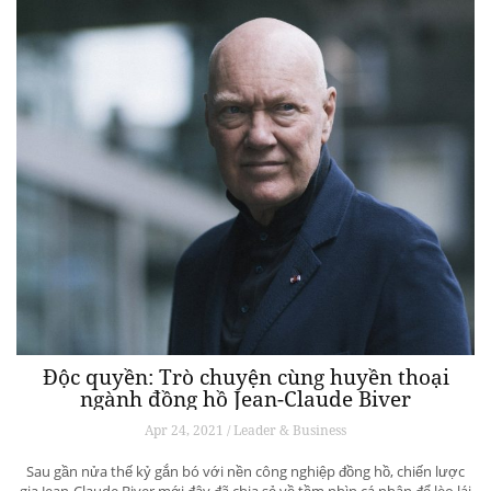
Độc quyền: Trò chuyện cùng huyền thoại
ngành đồng hồ Jean-Claude Biver
Apr 24, 2021 / Leader & Business
Sau gần nửa thế kỷ gắn bó với nền công nghiệp đồng hồ, chiến lược
gia Jean-Claude Biver mới đây đã chia sẻ về tầm nhìn cá nhân để lèo lái