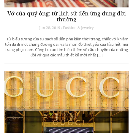
Vớ của quý ông: từ lịch sử đến ứng dụng đời
thường
Jun 28, 2019 / Fashion & Jewelry
Từ biểu tượng của sự sạch sẽ đến phụ kiện thời trang, chiếc vớ khiêm
tốn đã đi một chặng đường dài, và là món đồ thiết yếu của hầu hết mọi
trang phục nam. Cùng Luxuo tìm hiểu thêm về câu chuyện của những
đôi vớ qua các mẫu thiết kế mới nhất […]