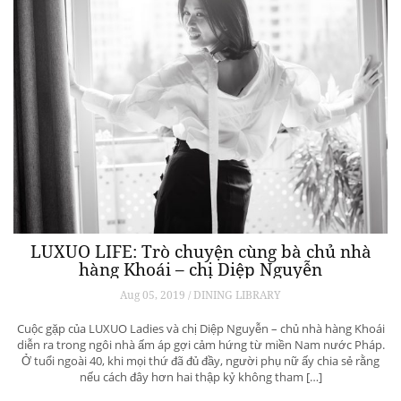
LUXUO LIFE: Trò chuyện cùng bà chủ nhà
hàng Khoái – chị Diệp Nguyễn
Aug 05, 2019 / DINING LIBRARY
Cuộc gặp của LUXUO Ladies và chị Diệp Nguyễn – chủ nhà hàng Khoái
diễn ra trong ngôi nhà ấm áp gợi cảm hứng từ miền Nam nước Pháp.
Ở tuổi ngoài 40, khi mọi thứ đã đủ đầy, người phụ nữ ấy chia sẻ rằng
nếu cách đây hơn hai thập kỷ không tham […]