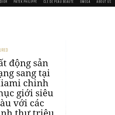
DIOR
PATEK PHILIPPE
CLÉ DE PEAU BEAUTÉ
OMEGA
ABOUT US
TURED
ston Martin
esidences: Biểu
ượng đẳng cấp
ên vịnh
iscayne
4, 2025 / Bất động sản