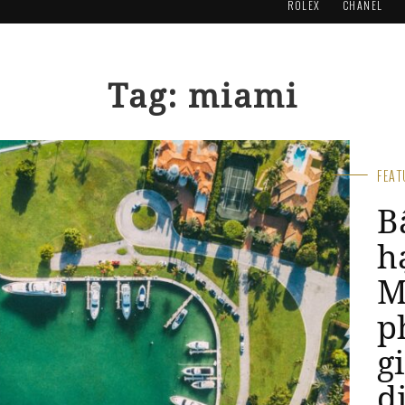
ROLEX
CHANEL
Tag: miami
FEA
A
R
t
b
B
Aug 2