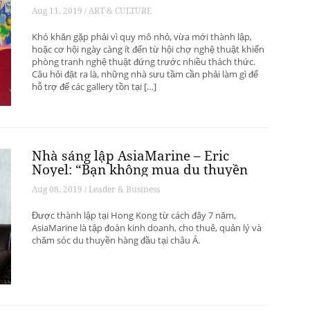
phát triển? – Phần 1
Aug 11, 2019 / ART & CULTURE
Khó khăn gặp phải vì quy mô nhỏ, vừa mới thành lập,
hoặc cơ hội ngày càng ít đến từ hội chợ nghệ thuật khiến
phòng tranh nghệ thuật đứng trước nhiều thách thức.
Câu hỏi đặt ra là, những nhà sưu tầm cần phải làm gì để
hỗ trợ để các gallery tồn tại […]
Nhà sáng lập AsiaMarine – Eric
Noyel: “Bạn không mua du thuyền
để đầu tư sinh lời”
Aug 08, 2019 / Leader & Business
Được thành lập tại Hong Kong từ cách đây 7 năm,
AsiaMarine là tập đoàn kinh doanh, cho thuê, quản lý và
chăm sóc du thuyền hàng đầu tại châu Á.