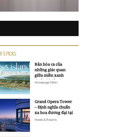
R'S PICKS
Bản hòa ca của
những giác quan
giữa miền xanh
thuần khiết
Homepage Slider
Grand Opera Tower
– Định nghĩa chuẩn
xa hoa đương đại tại
Sheraton Saigon
Hotels & Resorts
Grand Opera Hotel