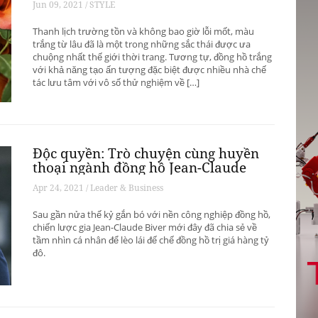
Jun 09, 2021 / STYLE
Thanh lịch trường tồn và không bao giờ lỗi mốt, màu
trắng từ lâu đã là một trong những sắc thái được ưa
chuộng nhất thế giới thời trang. Tương tự, đồng hồ trắng
với khả năng tạo ấn tượng đặc biệt được nhiều nhà chế
tác lưu tâm với vô số thử nghiệm về […]
Độc quyền: Trò chuyện cùng huyền
thoại ngành đồng hồ Jean-Claude
Biver
Apr 24, 2021 / Leader & Business
Sau gần nửa thế kỷ gắn bó với nền công nghiệp đồng hồ,
chiến lược gia Jean-Claude Biver mới đây đã chia sẻ về
tầm nhìn cá nhân để lèo lái đế chế đồng hồ trị giá hàng tỷ
đô.