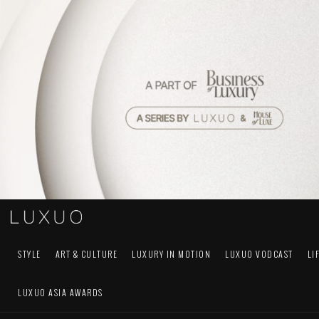
STYLE
ART & CULTURE
LUXURY IN MOTION
LUXUO VODCAST
LI
LUXUO ASIA AWARDS