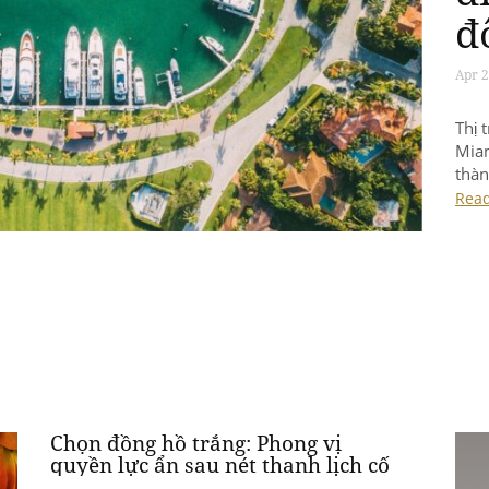
Giữa
khoá
Mart
mới 
Rea
Chọn đồng hồ trắng: Phong vị
quyền lực ẩn sau nét thanh lịch cố
hữu