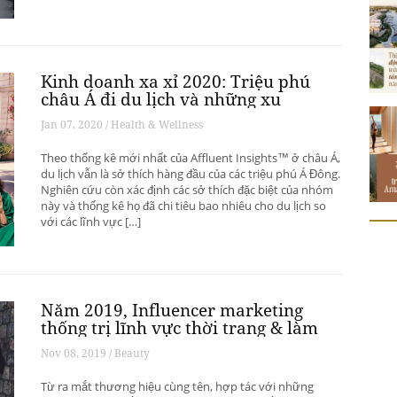
Kinh doanh xa xỉ 2020: Triệu phú
châu Á đi du lịch và những xu
hướng có thể thay đổi ngành du
Jan 07, 2020 / Health & Wellness
lịch thượng lưu
Theo thống kê mới nhất của Affluent Insights™ ở châu Á,
du lịch vẫn là sở thích hàng đầu của các triệu phú Á Đông.
Nghiên cứu còn xác định các sở thích đặc biệt của nhóm
này và thống kê họ đã chi tiêu bao nhiêu cho du lịch so
với các lĩnh vực […]
Năm 2019, Influencer marketing
thống trị lĩnh vực thời trang & làm
đẹp
Nov 08, 2019 / Beauty
Từ ra mắt thương hiệu cùng tên, hợp tác với những