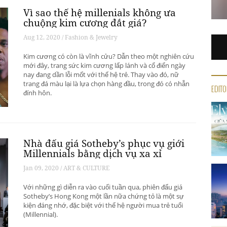
Vì sao thế hệ millenials không ưa
chuộng kim cương đắt giá?
Aug 12, 2020 / Fashion & Jewelry
Kim cương có còn là vĩnh cửu? Dẫn theo một nghiên cứu
mới đây, trang sức kim cương lấp lánh và cổ điển ngày
nay đang dần lỗi mốt với thế hệ trẻ. Thay vào đó, nữ
trang đá màu lại là lựa chọn hàng đầu, trong đó có nhẫn
EDITO
đính hôn.
Nhà đấu giá Sotheby’s phục vụ giới
Millennials bằng dịch vụ xa xỉ
Jan 09, 2020 / ART & CULTURE
Với những gì diễn ra vào cuối tuần qua, phiên đấu giá
Sotheby’s Hong Kong một lần nữa chứng tỏ là một sự
kiện đáng nhớ, đặc biệt với thế hệ người mua trẻ tuổi
(Millennial).