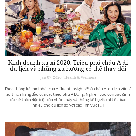
Kinh doanh xa xỉ 2020: Triệu phú châu Á đi
du lịch và những xu hướng có thể thay đổi
ngành du lịch thượng lưu
Jan 07, 2020 / Health & Wellness
Theo thống kê mới nhất của Affluent Insights™ ở châu Á, du lịch vẫn là
sở thích hàng đầu của các triệu phú Á Đông. Nghiên cứu còn xác định
các sở thích đặc biệt của nhóm này và thống kê họ đã chi tiêu bao
nhiêu cho du lịch so với các lĩnh vực […]