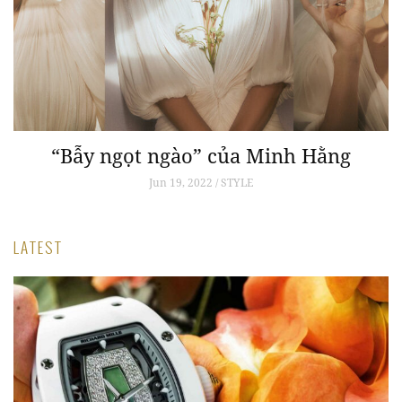
ô
“Bẫy ngọt ngào” của Minh Hằng
Jun 19, 2022 / STYLE
LATEST