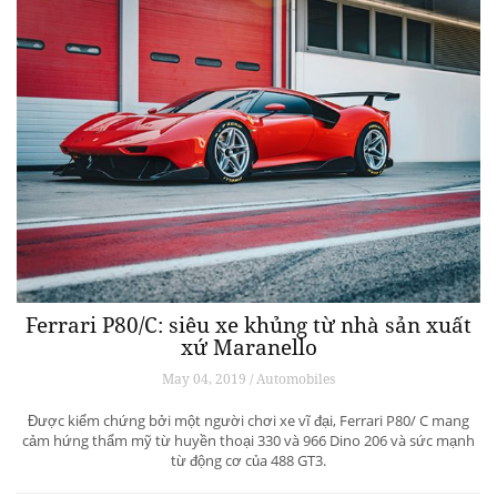
Ferrari P80/C: siêu xe khủng từ ​​nhà sản xuất
xứ Maranello
May 04, 2019 / Automobiles
Được kiểm chứng bởi một người chơi xe vĩ đại, Ferrari P80/ C mang
cảm hứng thẩm mỹ từ huyền thoại 330 và 966 Dino 206 và sức mạnh
từ động cơ của 488 GT3.