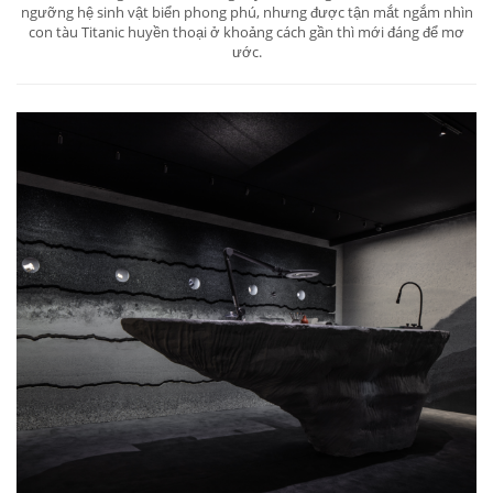
ngưỡng hệ sinh vật biển phong phú, nhưng được tận mắt ngắm nhìn
con tàu Titanic huyền thoại ở khoảng cách gần thì mới đáng để mơ
ước.