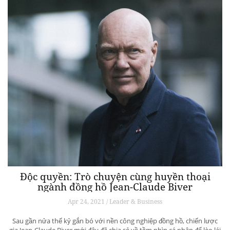
Độc quyền: Trò chuyện cùng huyền thoại
ngành đồng hồ Jean-Claude Biver
Apr 24, 2021 / Leader & Business
Sau gần nửa thế kỷ gắn bó với nền công nghiệp đồng hồ, chiến lược
gia Jean-Claude Biver mới đây đã chia sẻ về tầm nhìn cá nhân để lèo lái