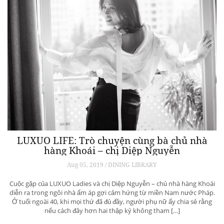
LUXUO LIFE: Trò chuyện cùng bà chủ nhà
hàng Khoái – chị Diệp Nguyễn
Aug 05, 2019 / DINING LIBRARY
Cuộc gặp của LUXUO Ladies và chị Diệp Nguyễn – chủ nhà hàng Khoái
diễn ra trong ngôi nhà ấm áp gợi cảm hứng từ miền Nam nước Pháp.
Ở tuổi ngoài 40, khi mọi thứ đã đủ đầy, người phụ nữ ấy chia sẻ rằng
nếu cách đây hơn hai thập kỷ không tham […]