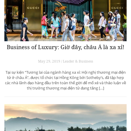
Business of Luxury: Giờ đây, châu Á là xa xỉ!
May 29, 2019 / Leader & Business
Tại sự kiện “Tương lai của ngành hàng xa xỉ: Hội nghị thương mại điện
tử ở châu Á”, được tổ chức tại Hồng Kông bởi Sotheby’s, đã tập hợp
các nhà lãnh đạo hàng đầu trên toàn thế giới để mổ xẻ và thảo luận về
thị trường thương mại điện tử đang tăng […]