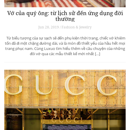
Vớ của quý ông: từ lịch sử đến ứng dụng đời
thường
Jun 28, 2019 / Fashion & Jewelry
Từ biểu tượng của sự sạch sẽ đến phụ kiện thời trang, chiếc vớ khiêm
tốn đã đi một chặng đường dài, và là món đồ thiết yếu của hầu hết mọi
trang phục nam. Cùng Luxuo tìm hiểu thêm về câu chuyện của những
đôi vớ qua các mẫu thiết kế mới nhất […]