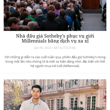
Nhà đấu giá Sotheby’s phục vụ giới
Millennials bằng dịch vụ xa xỉ
Jan 09, 2020 / ART & CULTURE
Với những gì diễn ra vào cuối tuần qua, phiên đấu giá Sotheby’s Hong
Kong một lần nữa chứng tỏ là một sự kiện đáng nhớ, đặc biệt với thế
hệ người mua trẻ tuổi (Millennial).