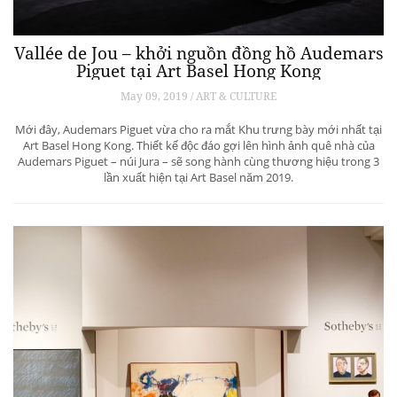
Vallée de Jou – khởi nguồn đồng hồ Audemars
Piguet tại Art Basel Hong Kong
May 09, 2019 / ART & CULTURE
Mới đây, Audemars Piguet vừa cho ra mắt Khu trưng bày mới nhất tại
Art Basel Hong Kong. Thiết kế độc đáo gợi lên hình ảnh quê nhà của
Audemars Piguet – núi Jura – sẽ song hành cùng thương hiệu trong 3
lần xuất hiện tại Art Basel năm 2019.