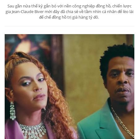
Sau gần nửa thế kỷ gắn bó với nền công nghiệp đồng hồ, chiến lược
gia Jean-Claude Biver mới đây đã chia sẻ về tầm nhìn cá nhân để lèo lái
đế chế đồng hồ trị giá hàng tỷ đô.