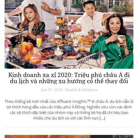
Kinh doanh xa xỉ 2020: Triệu phú châu Á đi
du lịch và những xu hướng có thể thay đổi
ngành du lịch thượng lưu
Jan 07, 2020 / Health & Wellness
Theo thống kê mới nhất của Affluent Insights™ ở châu Á, du lịch vẫn là
sở thích hàng đầu của các triệu phú Á Đông. Nghiên cứu còn xác định
các sở thích đặc biệt của nhóm này và thống kê họ đã chi tiêu bao
nhiêu cho du lịch so với các lĩnh vực […]