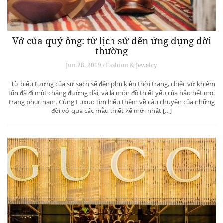
Vớ của quý ông: từ lịch sử đến ứng dụng đời
thường
Jun 28, 2019 / Fashion & Jewelry
Từ biểu tượng của sự sạch sẽ đến phụ kiện thời trang, chiếc vớ khiêm
tốn đã đi một chặng đường dài, và là món đồ thiết yếu của hầu hết mọi
trang phục nam. Cùng Luxuo tìm hiểu thêm về câu chuyện của những
đôi vớ qua các mẫu thiết kế mới nhất […]