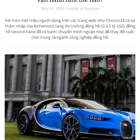
May 04, 2019 / Leader & Business
Với hơn một triệu người dùng trên các trang web như Chrono24 và sự
thâm nhập của Richemont sang thị trường đồng hồ cũ 3,5 tỷ USD, đồng
hồ second-hand đã có bước chuyển mình ngoạn mục để thay đổi cuộc
chơi trong cả ngành công nghiệp đồng hồ.