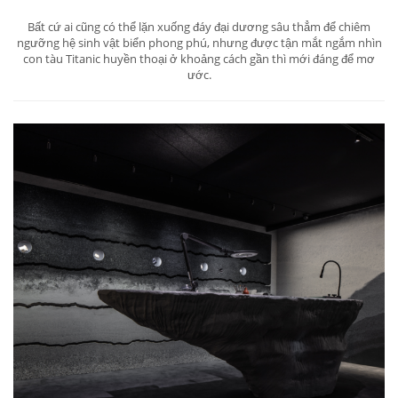
Bất cứ ai cũng có thể lặn xuống đáy đại dương sâu thẳm để chiêm
ngưỡng hệ sinh vật biển phong phú, nhưng được tận mắt ngắm nhìn
con tàu Titanic huyền thoại ở khoảng cách gần thì mới đáng để mơ
ước.