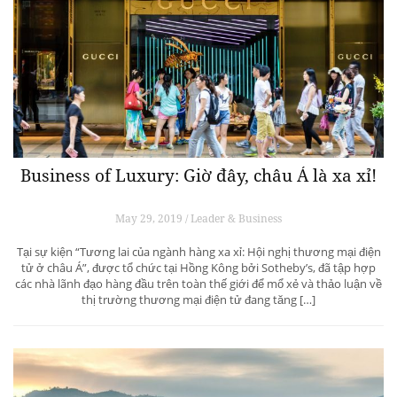
Business of Luxury: Giờ đây, châu Á là xa xỉ!
May 29, 2019 / Leader & Business
Tại sự kiện “Tương lai của ngành hàng xa xỉ: Hội nghị thương mại điện
tử ở châu Á”, được tổ chức tại Hồng Kông bởi Sotheby’s, đã tập hợp
các nhà lãnh đạo hàng đầu trên toàn thế giới để mổ xẻ và thảo luận về
thị trường thương mại điện tử đang tăng […]