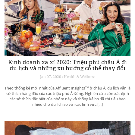
Kinh doanh xa xỉ 2020: Triệu phú châu Á đi
du lịch và những xu hướng có thể thay đổi
ngành du lịch thượng lưu
Jan 07, 2020 / Health & Wellness
Theo thống kê mới nhất của Affluent Insights™ ở châu Á, du lịch vẫn là
sở thích hàng đầu của các triệu phú Á Đông. Nghiên cứu còn xác định
các sở thích đặc biệt của nhóm này và thống kê họ đã chi tiêu bao
nhiêu cho du lịch so với các lĩnh vực […]