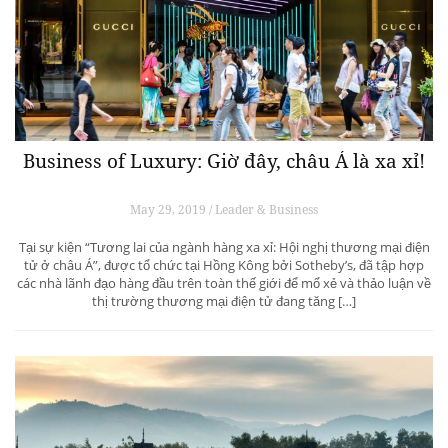
Business of Luxury: Giờ đây, châu Á là xa xỉ!
May 29, 2019 / Leader & Business
Tại sự kiện “Tương lai của ngành hàng xa xỉ: Hội nghị thương mại điện
tử ở châu Á”, được tổ chức tại Hồng Kông bởi Sotheby’s, đã tập hợp
các nhà lãnh đạo hàng đầu trên toàn thế giới để mổ xẻ và thảo luận về
thị trường thương mại điện tử đang tăng […]