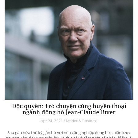
Độc quyền: Trò chuyện cùng huyền thoại
ngành đồng hồ Jean-Claude Biver
Apr 24, 2021 / Leader & Business
Sau gần nửa thế kỷ gắn bó với nền công nghiệp đồng hồ, chiến lược
gia Jean-Claude Biver mới đây đã chia sẻ về tầm nhìn cá nhân để lèo lái