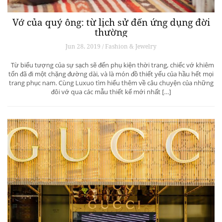
Vớ của quý ông: từ lịch sử đến ứng dụng đời
thường
Jun 28, 2019 / Fashion & Jewelry
Từ biểu tượng của sự sạch sẽ đến phụ kiện thời trang, chiếc vớ khiêm
tốn đã đi một chặng đường dài, và là món đồ thiết yếu của hầu hết mọi
trang phục nam. Cùng Luxuo tìm hiểu thêm về câu chuyện của những
đôi vớ qua các mẫu thiết kế mới nhất […]