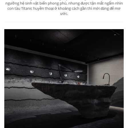
ngưỡng hệ sinh vật biển phong phú, nhưng được tận mắt ngắm nhìn
con tàu Titanic huyền thoại ở khoảng cách gần thì mới đáng để mơ
ước.