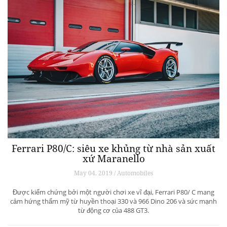
Ferrari P80/C: siêu xe khủng từ ​​nhà sản xuất
xứ Maranello
May 04, 2019 / Automobiles
Được kiểm chứng bởi một người chơi xe vĩ đại, Ferrari P80/ C mang
cảm hứng thẩm mỹ từ huyền thoại 330 và 966 Dino 206 và sức mạnh
từ động cơ của 488 GT3.