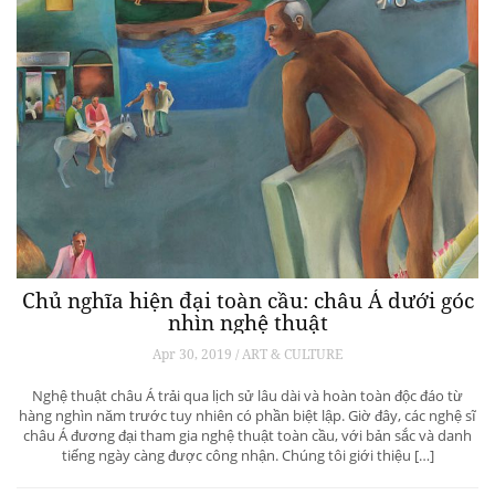
Chủ nghĩa hiện đại toàn cầu: châu Á dưới góc
nhìn nghệ thuật
Apr 30, 2019 / ART & CULTURE
Nghệ thuật châu Á trải qua lịch sử lâu dài và hoàn toàn độc đáo từ
hàng nghìn năm trước tuy nhiên có phần biệt lập. Giờ đây, các nghệ sĩ
châu Á đương đại tham gia nghệ thuật toàn cầu, với bản sắc và danh
tiếng ngày càng được công nhận. Chúng tôi giới thiệu […]