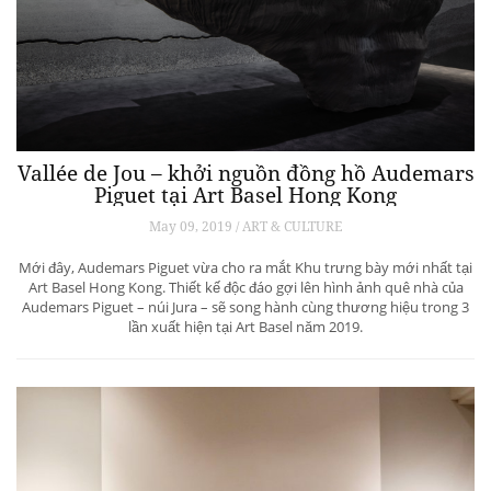
Vallée de Jou – khởi nguồn đồng hồ Audemars
Piguet tại Art Basel Hong Kong
May 09, 2019 / ART & CULTURE
Mới đây, Audemars Piguet vừa cho ra mắt Khu trưng bày mới nhất tại
Art Basel Hong Kong. Thiết kế độc đáo gợi lên hình ảnh quê nhà của
Audemars Piguet – núi Jura – sẽ song hành cùng thương hiệu trong 3
lần xuất hiện tại Art Basel năm 2019.