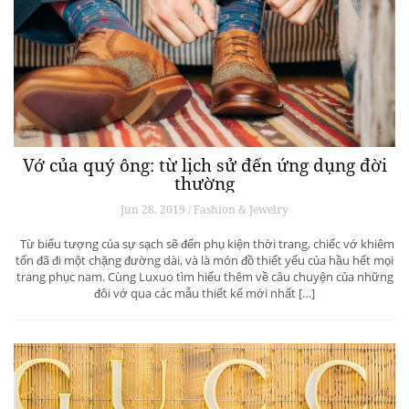
Vớ của quý ông: từ lịch sử đến ứng dụng đời
thường
Jun 28, 2019 / Fashion & Jewelry
Từ biểu tượng của sự sạch sẽ đến phụ kiện thời trang, chiếc vớ khiêm
tốn đã đi một chặng đường dài, và là món đồ thiết yếu của hầu hết mọi
trang phục nam. Cùng Luxuo tìm hiểu thêm về câu chuyện của những
đôi vớ qua các mẫu thiết kế mới nhất […]