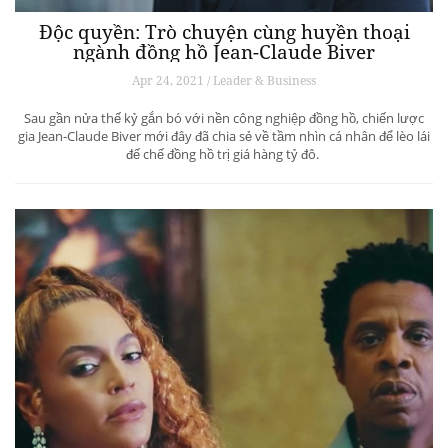
Độc quyền: Trò chuyện cùng huyền thoại
ngành đồng hồ Jean-Claude Biver
Apr 24, 2021 / Leader & Business
Sau gần nửa thế kỷ gắn bó với nền công nghiệp đồng hồ, chiến lược
gia Jean-Claude Biver mới đây đã chia sẻ về tầm nhìn cá nhân để lèo lái
đế chế đồng hồ trị giá hàng tỷ đô.