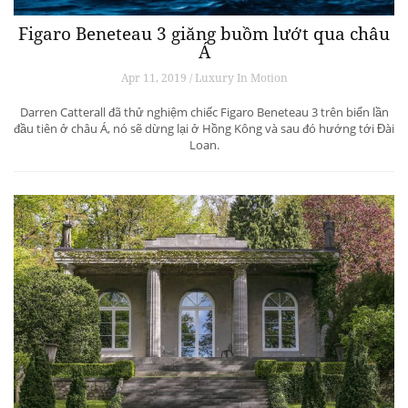
Figaro Beneteau 3 giăng buồm lướt qua châu
Á
Apr 11, 2019 / Luxury In Motion
Darren Catterall đã thử nghiệm chiếc Figaro Beneteau 3 trên biển lần
đầu tiên ở châu Á, nó sẽ dừng lại ở Hồng Kông và sau đó hướng tới Đài
Loan.