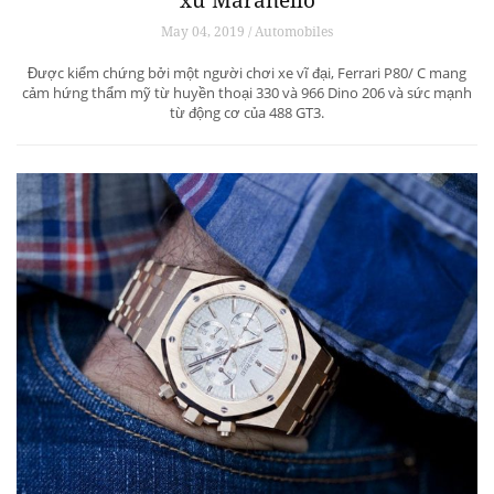
xứ Maranello
May 04, 2019 / Automobiles
Được kiểm chứng bởi một người chơi xe vĩ đại, Ferrari P80/ C mang
cảm hứng thẩm mỹ từ huyền thoại 330 và 966 Dino 206 và sức mạnh
từ động cơ của 488 GT3.