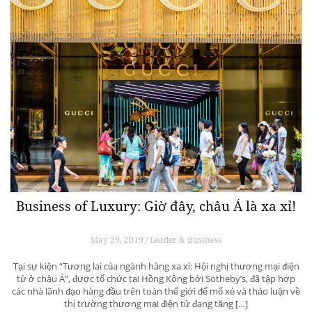
Business of Luxury: Giờ đây, châu Á là xa xỉ!
May 29, 2019 / Leader & Business
Tại sự kiện “Tương lai của ngành hàng xa xỉ: Hội nghị thương mại điện
tử ở châu Á”, được tổ chức tại Hồng Kông bởi Sotheby’s, đã tập hợp
các nhà lãnh đạo hàng đầu trên toàn thế giới để mổ xẻ và thảo luận về
thị trường thương mại điện tử đang tăng […]