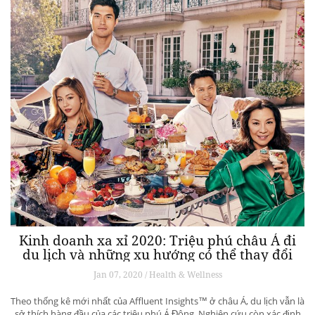
Kinh doanh xa xỉ 2020: Triệu phú châu Á đi
du lịch và những xu hướng có thể thay đổi
ngành du lịch thượng lưu
Jan 07, 2020 / Health & Wellness
Theo thống kê mới nhất của Affluent Insights™ ở châu Á, du lịch vẫn là
sở thích hàng đầu của các triệu phú Á Đông. Nghiên cứu còn xác định