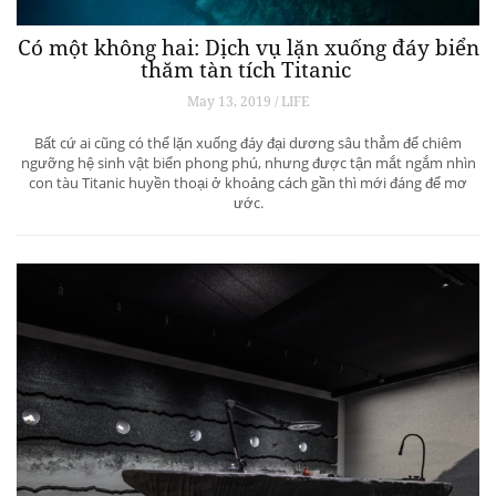
Có một không hai: Dịch vụ lặn xuống đáy biển
thăm tàn tích Titanic
May 13, 2019 / LIFE
Bất cứ ai cũng có thể lặn xuống đáy đại dương sâu thẳm để chiêm
ngưỡng hệ sinh vật biển phong phú, nhưng được tận mắt ngắm nhìn
con tàu Titanic huyền thoại ở khoảng cách gần thì mới đáng để mơ
ước.