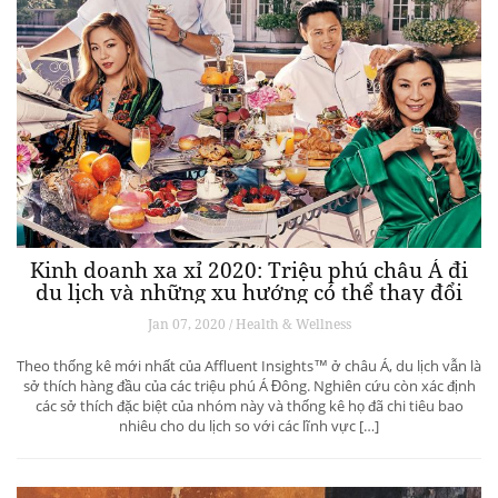
Kinh doanh xa xỉ 2020: Triệu phú châu Á đi
du lịch và những xu hướng có thể thay đổi
ngành du lịch thượng lưu
Jan 07, 2020 / Health & Wellness
Theo thống kê mới nhất của Affluent Insights™ ở châu Á, du lịch vẫn là
sở thích hàng đầu của các triệu phú Á Đông. Nghiên cứu còn xác định
các sở thích đặc biệt của nhóm này và thống kê họ đã chi tiêu bao
nhiêu cho du lịch so với các lĩnh vực […]