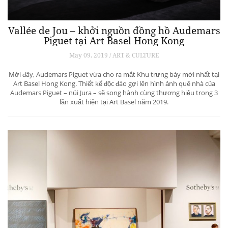
Vallée de Jou – khởi nguồn đồng hồ Audemars
Piguet tại Art Basel Hong Kong
May 09, 2019 / ART & CULTURE
Mới đây, Audemars Piguet vừa cho ra mắt Khu trưng bày mới nhất tại
Art Basel Hong Kong. Thiết kế độc đáo gợi lên hình ảnh quê nhà của
Audemars Piguet – núi Jura – sẽ song hành cùng thương hiệu trong 3
lần xuất hiện tại Art Basel năm 2019.