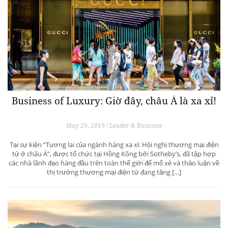
Business of Luxury: Giờ đây, châu Á là xa xỉ!
May 29, 2019 / Leader & Business
Tại sự kiện “Tương lai của ngành hàng xa xỉ: Hội nghị thương mại điện
tử ở châu Á”, được tổ chức tại Hồng Kông bởi Sotheby’s, đã tập hợp
các nhà lãnh đạo hàng đầu trên toàn thế giới để mổ xẻ và thảo luận về
thị trường thương mại điện tử đang tăng […]