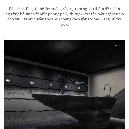
Bất cứ ai cũng có thể lặn xuống đáy đại dương sâu thẳm để chiêm
ngưỡng hệ sinh vật biển phong phú, nhưng được tận mắt ngắm nhìn
con tàu Titanic huyền thoại ở khoảng cách gần thì mới đáng để mơ
ước.