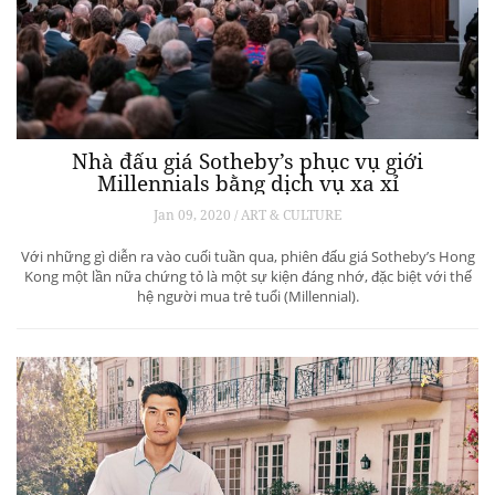
Nhà đấu giá Sotheby’s phục vụ giới
Millennials bằng dịch vụ xa xỉ
Jan 09, 2020 / ART & CULTURE
Với những gì diễn ra vào cuối tuần qua, phiên đấu giá Sotheby’s Hong
Kong một lần nữa chứng tỏ là một sự kiện đáng nhớ, đặc biệt với thế
hệ người mua trẻ tuổi (Millennial).