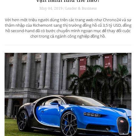
May 04, 2019 / Leader & Business
Với hơn một triệu người dùng trên các trang web như Chrono24 và sự
thâm nhập của Richemont sang thị trường đồng hồ cũ 3,5 tỷ USD, đồng
hồ second-hand đã có bước chuyển mình ngoạn mục để thay đổi cuộc
chơi trong cả ngành công nghiệp đồng hồ.