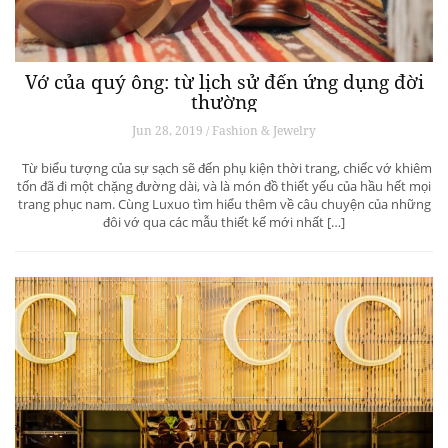
Vớ của quý ông: từ lịch sử đến ứng dụng đời
thường
Jun 28, 2019 / Fashion & Jewelry
Từ biểu tượng của sự sạch sẽ đến phụ kiện thời trang, chiếc vớ khiêm
tốn đã đi một chặng đường dài, và là món đồ thiết yếu của hầu hết mọi
trang phục nam. Cùng Luxuo tìm hiểu thêm về câu chuyện của những
đôi vớ qua các mẫu thiết kế mới nhất […]