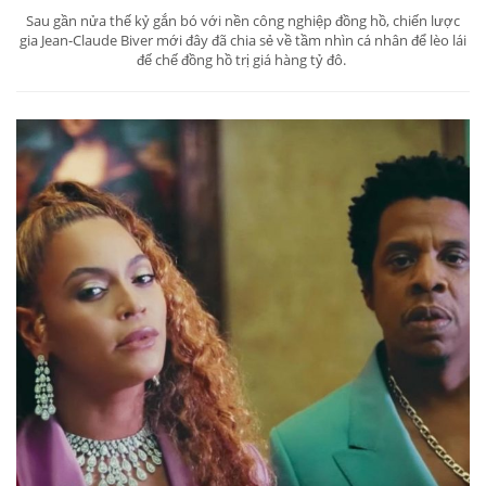
Sau gần nửa thế kỷ gắn bó với nền công nghiệp đồng hồ, chiến lược
gia Jean-Claude Biver mới đây đã chia sẻ về tầm nhìn cá nhân để lèo lái
đế chế đồng hồ trị giá hàng tỷ đô.