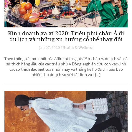
Kinh doanh xa xỉ 2020: Triệu phú châu Á đi
du lịch và những xu hướng có thể thay đổi
ngành du lịch thượng lưu
Jan 07, 2020 / Health & Wellness
Theo thống kê mới nhất của Affluent Insights™ ở châu Á, du lịch vẫn là
sở thích hàng đầu của các triệu phú Á Đông. Nghiên cứu còn xác định
các sở thích đặc biệt của nhóm này và thống kê họ đã chi tiêu bao
nhiêu cho du lịch so với các lĩnh vực […]