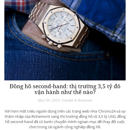
Đồng hồ second-hand: thị trường 3,5 tỷ đô
vận hành như thế nào?
May 04, 2019 / Leader & Business
Với hơn một triệu người dùng trên các trang web như Chrono24 và sự
thâm nhập của Richemont sang thị trường đồng hồ cũ 3,5 tỷ USD, đồng
hồ second-hand đã có bước chuyển mình ngoạn mục để thay đổi cuộc
chơi trong cả ngành công nghiệp đồng hồ.