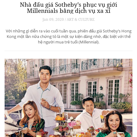
Nhà đấu giá Sotheby’s phục vụ giới
Millennials bằng dịch vụ xa xỉ
Jan 09, 2020 / ART & CULTURE
Với những gì diễn ra vào cuối tuần qua, phiên đấu giá Sotheby’s Hong
Kong một lần nữa chứng tỏ là một sự kiện đáng nhớ, đặc biệt với thế
hệ người mua trẻ tuổi (Millennial).