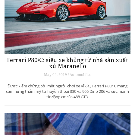
Ferrari P80/C: siêu xe khủng từ ​​nhà sản xuất
xứ Maranello
May 04, 2019 / Automobiles
Được kiểm chứng bởi một người chơi xe vĩ đại, Ferrari P80/ C mang
cảm hứng thẩm mỹ từ huyền thoại 330 và 966 Dino 206 và sức mạnh
từ động cơ của 488 GT3.