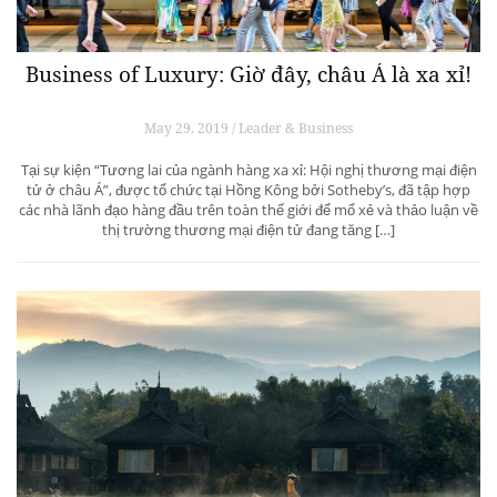
Business of Luxury: Giờ đây, châu Á là xa xỉ!
May 29, 2019 / Leader & Business
Tại sự kiện “Tương lai của ngành hàng xa xỉ: Hội nghị thương mại điện
tử ở châu Á”, được tổ chức tại Hồng Kông bởi Sotheby’s, đã tập hợp
các nhà lãnh đạo hàng đầu trên toàn thế giới để mổ xẻ và thảo luận về
thị trường thương mại điện tử đang tăng […]