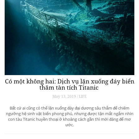
Có một không hai: Dịch vụ lặn xuống đáy biển
thăm tàn tích Titanic
May 13, 2019 / LIFE
Bất cứ ai cũng có thể lặn xuống đáy đại dương sâu thẳm để chiêm
ngưỡng hệ sinh vật biển phong phú, nhưng được tận mắt ngắm nhìn
con tàu Titanic huyền thoại ở khoảng cách gần thì mới đáng để mơ
ước.