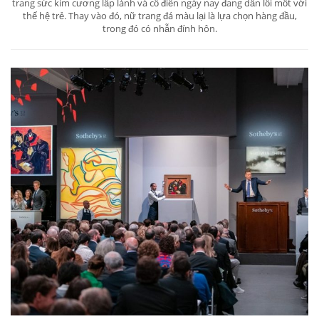
trang sức kim cương lấp lánh và cổ điển ngày nay đang dần lỗi mốt với
thế hệ trẻ. Thay vào đó, nữ trang đá màu lại là lựa chọn hàng đầu,
trong đó có nhẫn đính hôn.