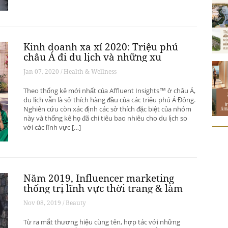
Kinh doanh xa xỉ 2020: Triệu phú
châu Á đi du lịch và những xu
hướng có thể thay đổi ngành du
Jan 07, 2020 / Health & Wellness
lịch thượng lưu
Theo thống kê mới nhất của Affluent Insights™ ở châu Á,
du lịch vẫn là sở thích hàng đầu của các triệu phú Á Đông.
Nghiên cứu còn xác định các sở thích đặc biệt của nhóm
này và thống kê họ đã chi tiêu bao nhiêu cho du lịch so
với các lĩnh vực […]
Năm 2019, Influencer marketing
thống trị lĩnh vực thời trang & làm
đẹp
Nov 08, 2019 / Beauty
Từ ra mắt thương hiệu cùng tên, hợp tác với những