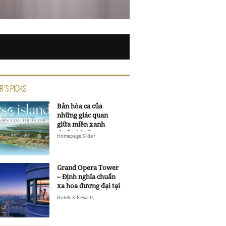
R'S PICKS
Bản hòa ca của
những giác quan
giữa miền xanh
thuần khiết
Homepage Slider
Grand Opera Tower
– Định nghĩa chuẩn
xa hoa đương đại tại
Sheraton Saigon
Hotels & Resorts
Grand Opera Hotel