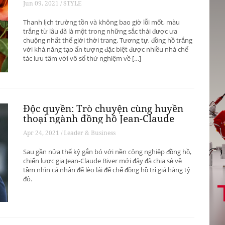
Jun 09, 2021 / STYLE
Thanh lịch trường tồn và không bao giờ lỗi mốt, màu
trắng từ lâu đã là một trong những sắc thái được ưa
chuộng nhất thế giới thời trang. Tương tự, đồng hồ trắng
với khả năng tạo ấn tượng đặc biệt được nhiều nhà chế
tác lưu tâm với vô số thử nghiệm về […]
Độc quyền: Trò chuyện cùng huyền
thoại ngành đồng hồ Jean-Claude
Biver
Apr 24, 2021 / Leader & Business
Sau gần nửa thế kỷ gắn bó với nền công nghiệp đồng hồ,
chiến lược gia Jean-Claude Biver mới đây đã chia sẻ về
tầm nhìn cá nhân để lèo lái đế chế đồng hồ trị giá hàng tỷ
đô.