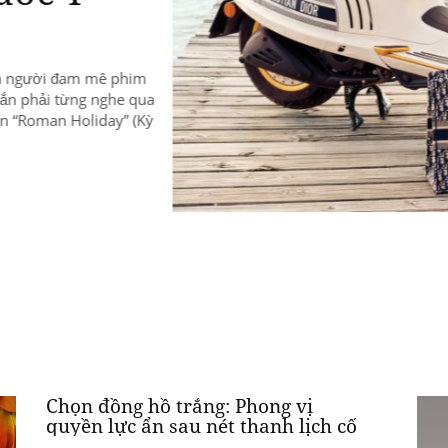
dòn
mại 
bật,
Chọn đồng hồ trắng: Phong vị
quyền lực ẩn sau nét thanh lịch cố
hữu