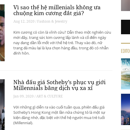
Vì sao thế hệ millenials không ưa
chuộng kim cương đắt giá?
Aug 12, 2020 / Fashion & Jewelry
Kim cương có còn là vĩnh cửu? Dẫn theo một nghiên cứu
mới đây, trang sức kim cương lấp lánh và cổ điển ngày
nay đang dần lỗi mốt với thế hệ trẻ. Thay vào đó, nữ
trang đá màu lại là lựa chọn hàng đầu, trong đó có nhẫn
EDITO
đính hôn.
Nhà đấu giá Sotheby’s phục vụ giới
Millennials bằng dịch vụ xa xỉ
Jan 09, 2020 / ART & CULTURE
Với những gì diễn ra vào cuối tuần qua, phiên đấu giá
Sotheby’s Hong Kong một lần nữa chứng tỏ là một sự
kiện đáng nhớ, đặc biệt với thế hệ người mua trẻ tuổi
(Millennial).