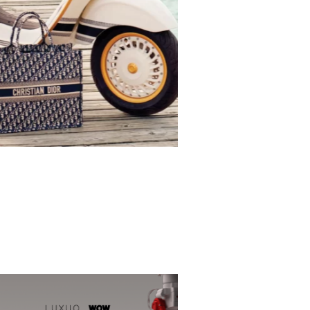
g Vespa. Với những đường nét mềm
và một chiếc ghế bọc da màu đỏ nổi
 946 là hình […]