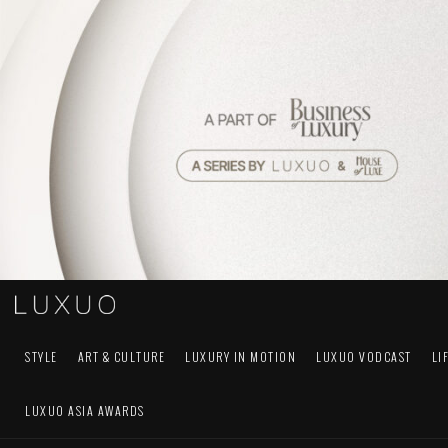
STYLE
ART & CULTURE
LUXURY IN MOTION
LUXUO VODCAST
LI
LUXUO ASIA AWARDS