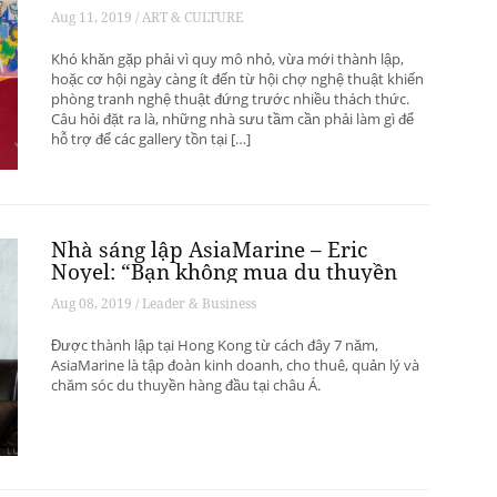
phát triển? – Phần 1
Aug 11, 2019 / ART & CULTURE
Khó khăn gặp phải vì quy mô nhỏ, vừa mới thành lập,
hoặc cơ hội ngày càng ít đến từ hội chợ nghệ thuật khiến
phòng tranh nghệ thuật đứng trước nhiều thách thức.
Câu hỏi đặt ra là, những nhà sưu tầm cần phải làm gì để
hỗ trợ để các gallery tồn tại […]
Nhà sáng lập AsiaMarine – Eric
Noyel: “Bạn không mua du thuyền
để đầu tư sinh lời”
Aug 08, 2019 / Leader & Business
Được thành lập tại Hong Kong từ cách đây 7 năm,
AsiaMarine là tập đoàn kinh doanh, cho thuê, quản lý và
chăm sóc du thuyền hàng đầu tại châu Á.