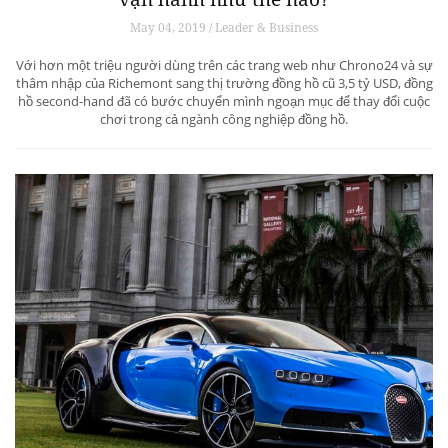
May 04, 2019 / Leader & Business
Với hơn một triệu người dùng trên các trang web như Chrono24 và sự
thâm nhập của Richemont sang thị trường đồng hồ cũ 3,5 tỷ USD, đồng
hồ second-hand đã có bước chuyển mình ngoạn mục để thay đổi cuộc
chơi trong cả ngành công nghiệp đồng hồ.