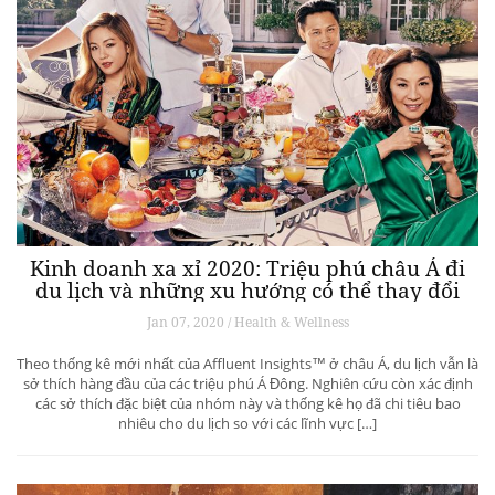
Kinh doanh xa xỉ 2020: Triệu phú châu Á đi
du lịch và những xu hướng có thể thay đổi
ngành du lịch thượng lưu
Jan 07, 2020 / Health & Wellness
Theo thống kê mới nhất của Affluent Insights™ ở châu Á, du lịch vẫn là
sở thích hàng đầu của các triệu phú Á Đông. Nghiên cứu còn xác định
các sở thích đặc biệt của nhóm này và thống kê họ đã chi tiêu bao
nhiêu cho du lịch so với các lĩnh vực […]