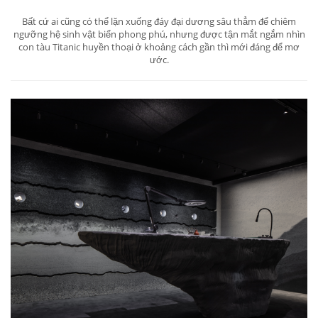
Bất cứ ai cũng có thể lặn xuống đáy đại dương sâu thẳm để chiêm
ngưỡng hệ sinh vật biển phong phú, nhưng được tận mắt ngắm nhìn
con tàu Titanic huyền thoại ở khoảng cách gần thì mới đáng để mơ
ước.