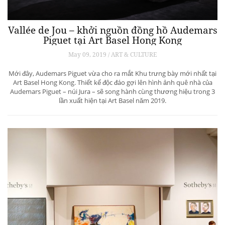
Vallée de Jou – khởi nguồn đồng hồ Audemars
Piguet tại Art Basel Hong Kong
May 09, 2019 / ART & CULTURE
Mới đây, Audemars Piguet vừa cho ra mắt Khu trưng bày mới nhất tại
Art Basel Hong Kong. Thiết kế độc đáo gợi lên hình ảnh quê nhà của
Audemars Piguet – núi Jura – sẽ song hành cùng thương hiệu trong 3
lần xuất hiện tại Art Basel năm 2019.