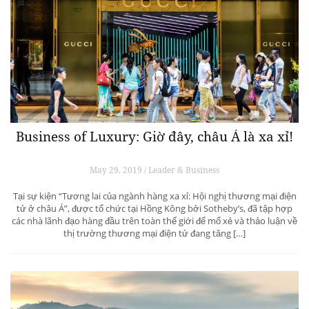
Business of Luxury: Giờ đây, châu Á là xa xỉ!
May 29, 2019 / Leader & Business
Tại sự kiện “Tương lai của ngành hàng xa xỉ: Hội nghị thương mại điện
tử ở châu Á”, được tổ chức tại Hồng Kông bởi Sotheby’s, đã tập hợp
các nhà lãnh đạo hàng đầu trên toàn thế giới để mổ xẻ và thảo luận về
thị trường thương mại điện tử đang tăng […]