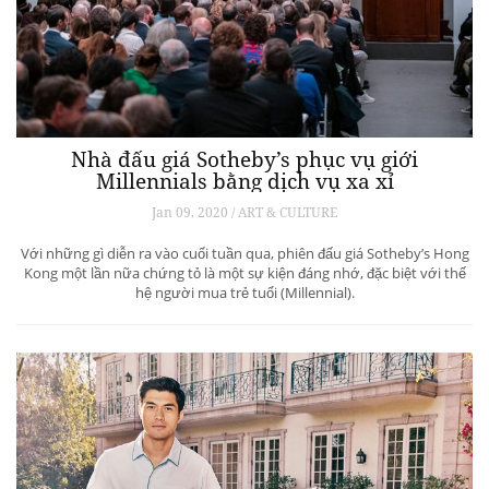
Nhà đấu giá Sotheby’s phục vụ giới
Millennials bằng dịch vụ xa xỉ
Jan 09, 2020 / ART & CULTURE
Với những gì diễn ra vào cuối tuần qua, phiên đấu giá Sotheby’s Hong
Kong một lần nữa chứng tỏ là một sự kiện đáng nhớ, đặc biệt với thế
hệ người mua trẻ tuổi (Millennial).