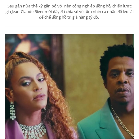
Sau gần nửa thế kỷ gắn bó với nền công nghiệp đồng hồ, chiến lược
gia Jean-Claude Biver mới đây đã chia sẻ về tầm nhìn cá nhân để lèo lái
đế chế đồng hồ trị giá hàng tỷ đô.