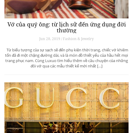
Vớ của quý ông: từ lịch sử đến ứng dụng đời
thường
Jun 28, 2019 / Fashion & Jewelry
Từ biểu tượng của sự sạch sẽ đến phụ kiện thời trang, chiếc vớ khiêm
tốn đã đi một chặng đường dài, và là món đồ thiết yếu của hầu hết mọi
trang phục nam. Cùng Luxuo tìm hiểu thêm về câu chuyện của những
đôi vớ qua các mẫu thiết kế mới nhất […]