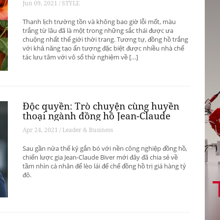
Jun 09, 2021 / STYLE
Thanh lịch trường tồn và không bao giờ lỗi mốt, màu
trắng từ lâu đã là một trong những sắc thái được ưa
chuộng nhất thế giới thời trang. Tương tự, đồng hồ trắng
với khả năng tạo ấn tượng đặc biệt được nhiều nhà chế
tác lưu tâm với vô số thử nghiệm về […]
Độc quyền: Trò chuyện cùng huyền
thoại ngành đồng hồ Jean-Claude
Biver
Apr 24, 2021 / Leader & Business
Sau gần nửa thế kỷ gắn bó với nền công nghiệp đồng hồ,
chiến lược gia Jean-Claude Biver mới đây đã chia sẻ về
tầm nhìn cá nhân để lèo lái đế chế đồng hồ trị giá hàng tỷ
đô.