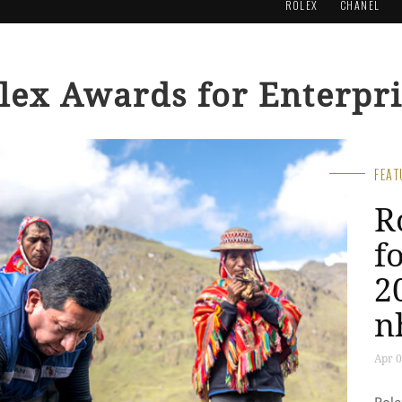
ROLEX
CHANEL
lex Awards for Enterpr
FEA
R
f
2
n
Apr 0
Role