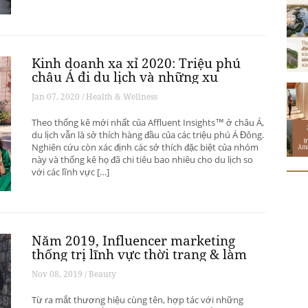
Kinh doanh xa xỉ 2020: Triệu phú
châu Á đi du lịch và những xu
hướng có thể thay đổi ngành du
Jan 07, 2020 / Health & Wellness
lịch thượng lưu
Theo thống kê mới nhất của Affluent Insights™ ở châu Á,
du lịch vẫn là sở thích hàng đầu của các triệu phú Á Đông.
Nghiên cứu còn xác định các sở thích đặc biệt của nhóm
này và thống kê họ đã chi tiêu bao nhiêu cho du lịch so
với các lĩnh vực […]
Năm 2019, Influencer marketing
thống trị lĩnh vực thời trang & làm
đẹp
Nov 08, 2019 / Beauty
Từ ra mắt thương hiệu cùng tên, hợp tác với những