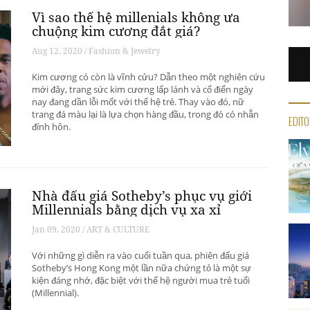
Vì sao thế hệ millenials không ưa
chuộng kim cương đắt giá?
Aug 12, 2020 / Fashion & Jewelry
Kim cương có còn là vĩnh cửu? Dẫn theo một nghiên cứu
mới đây, trang sức kim cương lấp lánh và cổ điển ngày
nay đang dần lỗi mốt với thế hệ trẻ. Thay vào đó, nữ
trang đá màu lại là lựa chọn hàng đầu, trong đó có nhẫn
EDITO
đính hôn.
Nhà đấu giá Sotheby’s phục vụ giới
Millennials bằng dịch vụ xa xỉ
Jan 09, 2020 / ART & CULTURE
Với những gì diễn ra vào cuối tuần qua, phiên đấu giá
Sotheby’s Hong Kong một lần nữa chứng tỏ là một sự
kiện đáng nhớ, đặc biệt với thế hệ người mua trẻ tuổi
(Millennial).