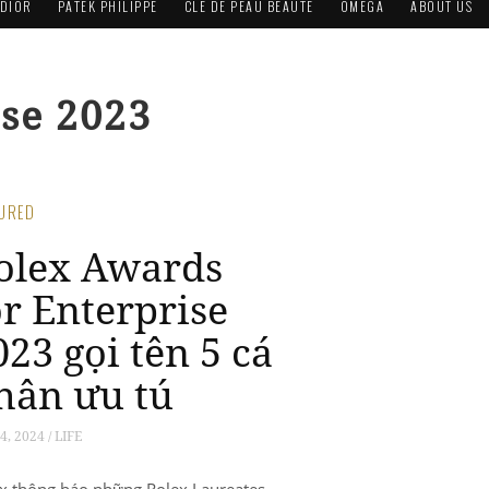
DIOR
PATEK PHILIPPE
CLÉ DE PEAU BEAUTÉ
OMEGA
ABOUT US
ise 2023
TURED
olex Awards
or Enterprise
023 gọi tên 5 cá
hân ưu tú
4, 2024 / LIFE
x thông báo những Rolex Laureates