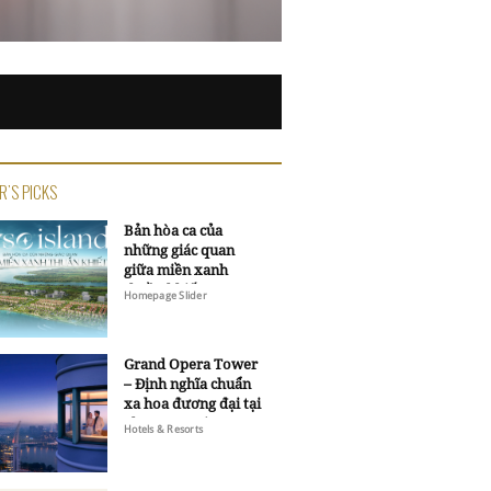
R'S PICKS
Bản hòa ca của
những giác quan
giữa miền xanh
thuần khiết
Homepage Slider
Grand Opera Tower
– Định nghĩa chuẩn
xa hoa đương đại tại
Sheraton Saigon
Hotels & Resorts
Grand Opera Hotel