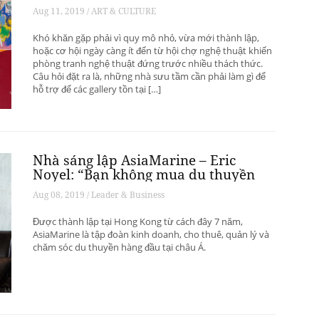
phát triển? – Phần 1
Aug 11, 2019 / ART & CULTURE
Khó khăn gặp phải vì quy mô nhỏ, vừa mới thành lập,
hoặc cơ hội ngày càng ít đến từ hội chợ nghệ thuật khiến
phòng tranh nghệ thuật đứng trước nhiều thách thức.
Câu hỏi đặt ra là, những nhà sưu tầm cần phải làm gì để
hỗ trợ để các gallery tồn tại […]
Nhà sáng lập AsiaMarine – Eric
Noyel: “Bạn không mua du thuyền
để đầu tư sinh lời”
Aug 08, 2019 / Leader & Business
Được thành lập tại Hong Kong từ cách đây 7 năm,
AsiaMarine là tập đoàn kinh doanh, cho thuê, quản lý và
chăm sóc du thuyền hàng đầu tại châu Á.