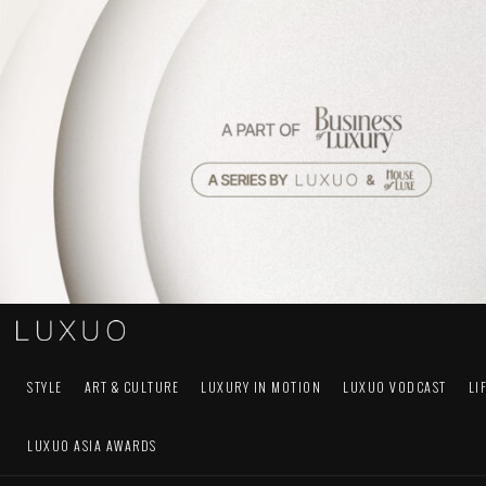
STYLE
ART & CULTURE
LUXURY IN MOTION
LUXUO VODCAST
LI
LUXUO ASIA AWARDS