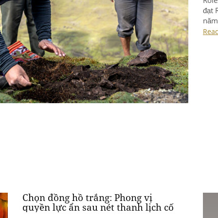
đạt 
năm 
đầy 
Rea
đồng
tươn
Chọn đồng hồ trắng: Phong vị
quyền lực ẩn sau nét thanh lịch cố
hữu