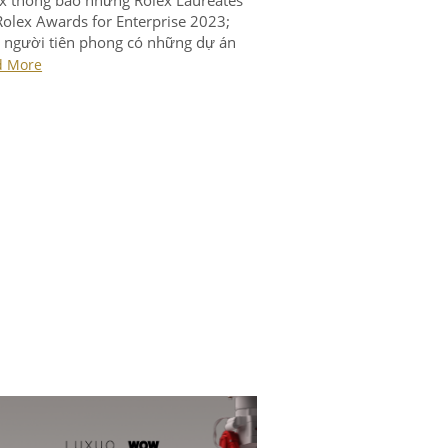
Rolex Awards for Enterprise 2023;
người tiên phong có những dự án
tham vọng sẽ giúp cải thiện cuộc sống
d More
 thời bảo vệ hành tinh cho các thế hệ
g lai.