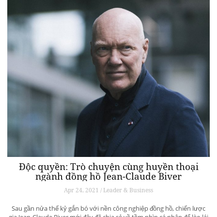
Độc quyền: Trò chuyện cùng huyền thoại
ngành đồng hồ Jean-Claude Biver
Apr 24, 2021 / Leader & Business
Sau gần nửa thế kỷ gắn bó với nền công nghiệp đồng hồ, chiến lược
gia Jean-Claude Biver mới đây đã chia sẻ về tầm nhìn cá nhân để lèo lái