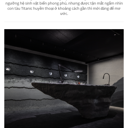
ngưỡng hệ sinh vật biển phong phú, nhưng được tận mắt ngắm nhìn
con tàu Titanic huyền thoại ở khoảng cách gần thì mới đáng để mơ
ước.