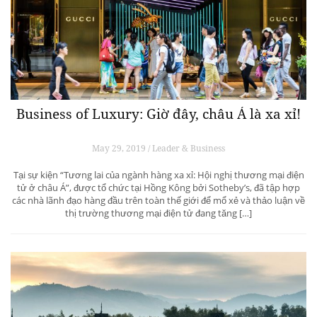
Business of Luxury: Giờ đây, châu Á là xa xỉ!
May 29, 2019 / Leader & Business
Tại sự kiện “Tương lai của ngành hàng xa xỉ: Hội nghị thương mại điện
tử ở châu Á”, được tổ chức tại Hồng Kông bởi Sotheby’s, đã tập hợp
các nhà lãnh đạo hàng đầu trên toàn thế giới để mổ xẻ và thảo luận về
thị trường thương mại điện tử đang tăng […]