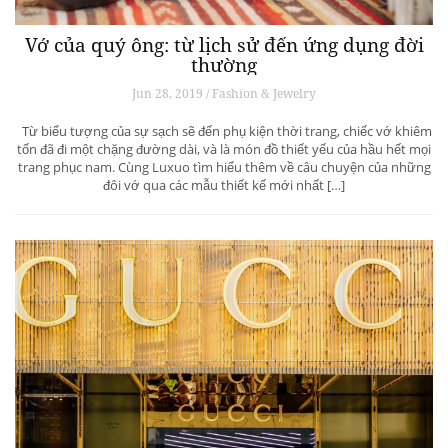
Vớ của quý ông: từ lịch sử đến ứng dụng đời
thường
Jun 28, 2019 / Fashion & Jewelry
Từ biểu tượng của sự sạch sẽ đến phụ kiện thời trang, chiếc vớ khiêm
tốn đã đi một chặng đường dài, và là món đồ thiết yếu của hầu hết mọi
trang phục nam. Cùng Luxuo tìm hiểu thêm về câu chuyện của những
đôi vớ qua các mẫu thiết kế mới nhất […]