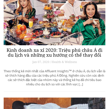
Kinh doanh xa xỉ 2020: Triệu phú châu Á đi
du lịch và những xu hướng có thể thay đổi
ngành du lịch thượng lưu
Jan 07, 2020 / Health & Wellness
Theo thống kê mới nhất của Affluent Insights™ ở châu Á, du lịch vẫn là
sở thích hàng đầu của các triệu phú Á Đông. Nghiên cứu còn xác định
các sở thích đặc biệt của nhóm này và thống kê họ đã chi tiêu bao
nhiêu cho du lịch so với các lĩnh vực […]