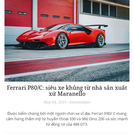
Ferrari P80/C: siêu xe khủng từ ​​nhà sản xuất
xứ Maranello
May 04, 2019 / Automobiles
Được kiểm chứng bởi một người chơi xe vĩ đại, Ferrari P80/ C mang
cảm hứng thẩm mỹ từ huyền thoại 330 và 966 Dino 206 và sức mạnh
từ động cơ của 488 GT3.