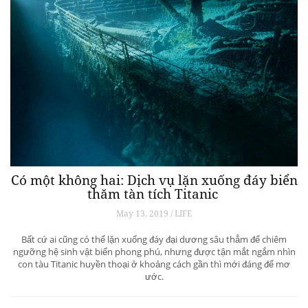
Có một không hai: Dịch vụ lặn xuống đáy biển
thăm tàn tích Titanic
May 13, 2019 / LIFE
Bất cứ ai cũng có thể lặn xuống đáy đại dương sâu thẳm để chiêm
ngưỡng hệ sinh vật biển phong phú, nhưng được tận mắt ngắm nhìn
con tàu Titanic huyền thoại ở khoảng cách gần thì mới đáng để mơ
ước.