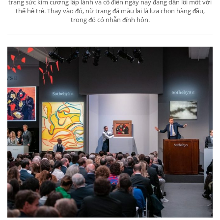
trang sức kim cương lấp lánh và cổ điển ngày nay đang dần lỗi mốt với
thế hệ trẻ. Thay vào đó, nữ trang đá màu lại là lựa chọn hàng đầu,
trong đó có nhẫn đính hôn.