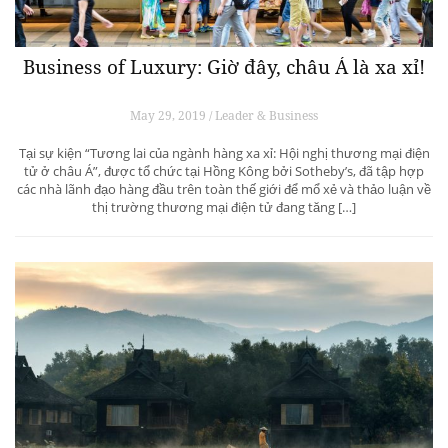
Business of Luxury: Giờ đây, châu Á là xa xỉ!
May 29, 2019 / Leader & Business
Tại sự kiện “Tương lai của ngành hàng xa xỉ: Hội nghị thương mại điện
tử ở châu Á”, được tổ chức tại Hồng Kông bởi Sotheby’s, đã tập hợp
các nhà lãnh đạo hàng đầu trên toàn thế giới để mổ xẻ và thảo luận về
thị trường thương mại điện tử đang tăng […]