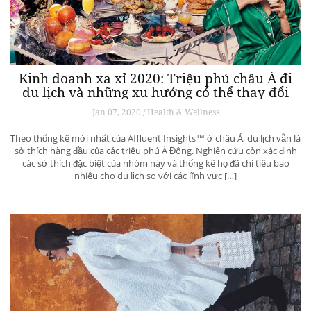
Kinh doanh xa xỉ 2020: Triệu phú châu Á đi
du lịch và những xu hướng có thể thay đổi
ngành du lịch thượng lưu
Jan 07, 2020 / Health & Wellness
Theo thống kê mới nhất của Affluent Insights™ ở châu Á, du lịch vẫn là
sở thích hàng đầu của các triệu phú Á Đông. Nghiên cứu còn xác định
các sở thích đặc biệt của nhóm này và thống kê họ đã chi tiêu bao
nhiêu cho du lịch so với các lĩnh vực […]