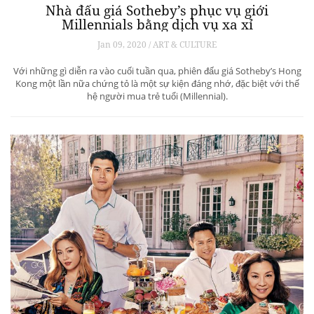
Nhà đấu giá Sotheby’s phục vụ giới
Millennials bằng dịch vụ xa xỉ
Jan 09, 2020 / ART & CULTURE
Với những gì diễn ra vào cuối tuần qua, phiên đấu giá Sotheby’s Hong
Kong một lần nữa chứng tỏ là một sự kiện đáng nhớ, đặc biệt với thế
hệ người mua trẻ tuổi (Millennial).