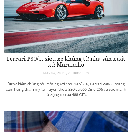
Ferrari P80/C: siêu xe khủng từ ​​nhà sản xuất
xứ Maranello
May 04, 2019 / Automobiles
Được kiểm chứng bởi một người chơi xe vĩ đại, Ferrari P80/ C mang
cảm hứng thẩm mỹ từ huyền thoại 330 và 966 Dino 206 và sức mạnh
từ động cơ của 488 GT3.