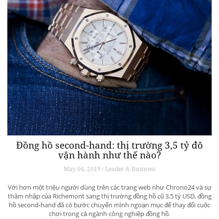
Đồng hồ second-hand: thị trường 3,5 tỷ đô
vận hành như thế nào?
May 04, 2019 / Leader & Business
Với hơn một triệu người dùng trên các trang web như Chrono24 và sự
thâm nhập của Richemont sang thị trường đồng hồ cũ 3,5 tỷ USD, đồng
hồ second-hand đã có bước chuyển mình ngoạn mục để thay đổi cuộc
chơi trong cả ngành công nghiệp đồng hồ.