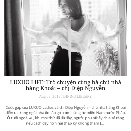
LUXUO LIFE: Trò chuyện cùng bà chủ nhà
hàng Khoái – chị Diệp Nguyễn
Aug 05, 2019 / DINING LIBRARY
Cuộc gặp của LUXUO Ladies và chị Diệp Nguyễn – chủ nhà hàng Khoái
diễn ra trong ngôi nhà ấm áp gợi cảm hứng từ miền Nam nước Pháp.
Ở tuổi ngoài 40, khi mọi thứ đã đủ đầy, người phụ nữ ấy chia sẻ rằng
nếu cách đây hơn hai thập kỷ không tham […]