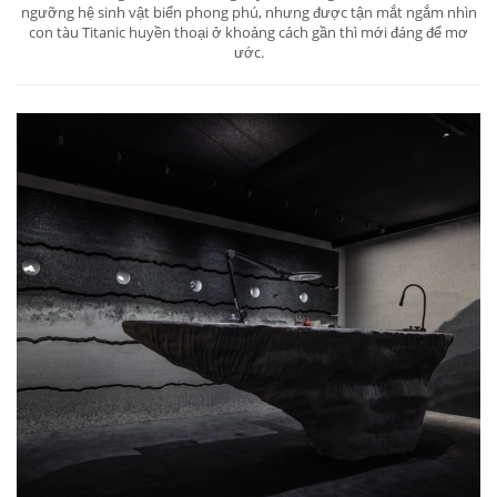
ngưỡng hệ sinh vật biển phong phú, nhưng được tận mắt ngắm nhìn
con tàu Titanic huyền thoại ở khoảng cách gần thì mới đáng để mơ
ước.