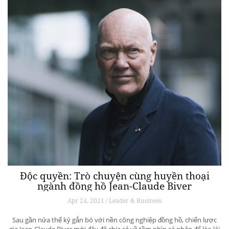
Độc quyền: Trò chuyện cùng huyền thoại
ngành đồng hồ Jean-Claude Biver
Apr 24, 2021 / Leader & Business
Sau gần nửa thế kỷ gắn bó với nền công nghiệp đồng hồ, chiến lược
gia Jean-Claude Biver mới đây đã chia sẻ về tầm nhìn cá nhân để lèo lái