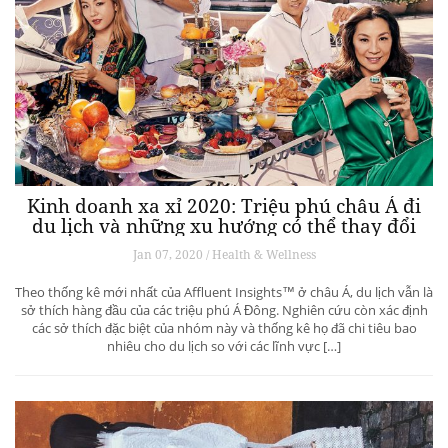
Kinh doanh xa xỉ 2020: Triệu phú châu Á đi
du lịch và những xu hướng có thể thay đổi
ngành du lịch thượng lưu
Jan 07, 2020 / Health & Wellness
Theo thống kê mới nhất của Affluent Insights™ ở châu Á, du lịch vẫn là
sở thích hàng đầu của các triệu phú Á Đông. Nghiên cứu còn xác định
các sở thích đặc biệt của nhóm này và thống kê họ đã chi tiêu bao
nhiêu cho du lịch so với các lĩnh vực […]