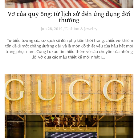
Vớ của quý ông: từ lịch sử đến ứng dụng đời
thường
Jun 28, 2019 / Fashion & Jewelry
Từ biểu tượng của sự sạch sẽ đến phụ kiện thời trang, chiếc vớ khiêm
tốn đã đi một chặng đường dài, và là món đồ thiết yếu của hầu hết mọi
trang phục nam. Cùng Luxuo tìm hiểu thêm về câu chuyện của những
đôi vớ qua các mẫu thiết kế mới nhất […]