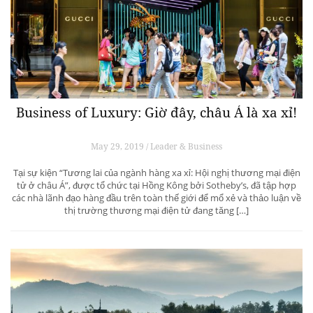
Business of Luxury: Giờ đây, châu Á là xa xỉ!
May 29, 2019 / Leader & Business
Tại sự kiện “Tương lai của ngành hàng xa xỉ: Hội nghị thương mại điện
tử ở châu Á”, được tổ chức tại Hồng Kông bởi Sotheby’s, đã tập hợp
các nhà lãnh đạo hàng đầu trên toàn thế giới để mổ xẻ và thảo luận về
thị trường thương mại điện tử đang tăng […]