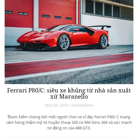
Ferrari P80/C: siêu xe khủng từ ​​nhà sản xuất
xứ Maranello
May 04, 2019 / Automobiles
Được kiểm chứng bởi một người chơi xe vĩ đại, Ferrari P80/ C mang
cảm hứng thẩm mỹ từ huyền thoại 330 và 966 Dino 206 và sức mạnh
từ động cơ của 488 GT3.