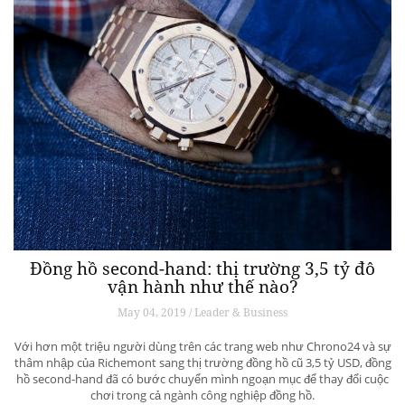
Đồng hồ second-hand: thị trường 3,5 tỷ đô
vận hành như thế nào?
May 04, 2019 / Leader & Business
Với hơn một triệu người dùng trên các trang web như Chrono24 và sự
thâm nhập của Richemont sang thị trường đồng hồ cũ 3,5 tỷ USD, đồng
hồ second-hand đã có bước chuyển mình ngoạn mục để thay đổi cuộc
chơi trong cả ngành công nghiệp đồng hồ.