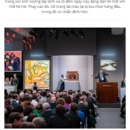
trang sức kim cương lấp lánh và cổ điển ngày nay đang dần lỗi mốt với
thế hệ trẻ. Thay vào đó, nữ trang đá màu lại là lựa chọn hàng đầu,
trong đó có nhẫn đính hôn.