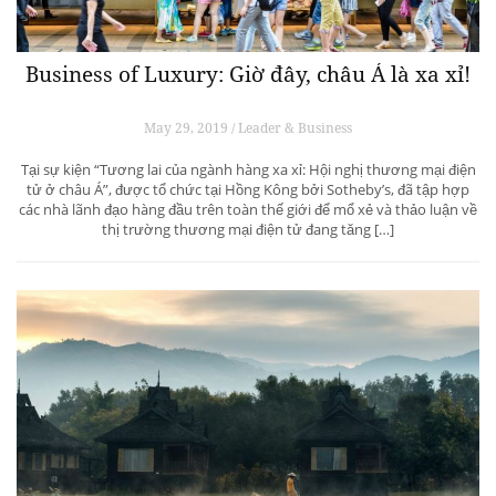
Business of Luxury: Giờ đây, châu Á là xa xỉ!
May 29, 2019 / Leader & Business
Tại sự kiện “Tương lai của ngành hàng xa xỉ: Hội nghị thương mại điện
tử ở châu Á”, được tổ chức tại Hồng Kông bởi Sotheby’s, đã tập hợp
các nhà lãnh đạo hàng đầu trên toàn thế giới để mổ xẻ và thảo luận về
thị trường thương mại điện tử đang tăng […]