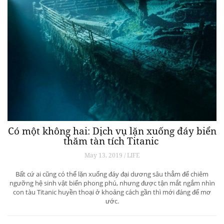
Có một không hai: Dịch vụ lặn xuống đáy biển
thăm tàn tích Titanic
May 13, 2019 / LIFE
Bất cứ ai cũng có thể lặn xuống đáy đại dương sâu thẳm để chiêm
ngưỡng hệ sinh vật biển phong phú, nhưng được tận mắt ngắm nhìn
con tàu Titanic huyền thoại ở khoảng cách gần thì mới đáng để mơ
ước.