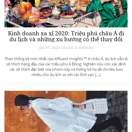
Kinh doanh xa xỉ 2020: Triệu phú châu Á đi
du lịch và những xu hướng có thể thay đổi
ngành du lịch thượng lưu
Jan 07, 2020 / Health & Wellness
Theo thống kê mới nhất của Affluent Insights™ ở châu Á, du lịch vẫn là
sở thích hàng đầu của các triệu phú Á Đông. Nghiên cứu còn xác định
các sở thích đặc biệt của nhóm này và thống kê họ đã chi tiêu bao
nhiêu cho du lịch so với các lĩnh vực […]