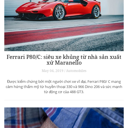
Ferrari P80/C: siêu xe khủng từ ​​nhà sản xuất
xứ Maranello
May 04, 2019 / Automobiles
Được kiểm chứng bởi một người chơi xe vĩ đại, Ferrari P80/ C mang
cảm hứng thẩm mỹ từ huyền thoại 330 và 966 Dino 206 và sức mạnh
từ động cơ của 488 GT3.