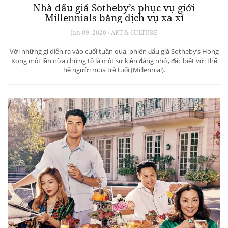
Nhà đấu giá Sotheby’s phục vụ giới
Millennials bằng dịch vụ xa xỉ
Jan 09, 2020 / ART & CULTURE
Với những gì diễn ra vào cuối tuần qua, phiên đấu giá Sotheby’s Hong
Kong một lần nữa chứng tỏ là một sự kiện đáng nhớ, đặc biệt với thế
hệ người mua trẻ tuổi (Millennial).