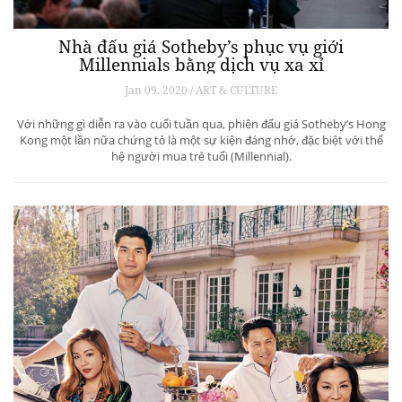
Nhà đấu giá Sotheby’s phục vụ giới
Millennials bằng dịch vụ xa xỉ
Jan 09, 2020 / ART & CULTURE
Với những gì diễn ra vào cuối tuần qua, phiên đấu giá Sotheby’s Hong
Kong một lần nữa chứng tỏ là một sự kiện đáng nhớ, đặc biệt với thế
hệ người mua trẻ tuổi (Millennial).