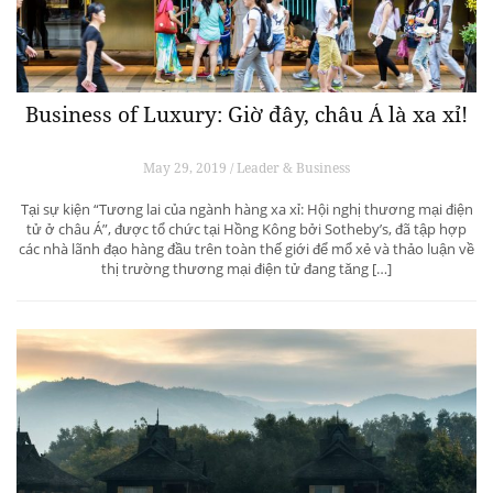
Business of Luxury: Giờ đây, châu Á là xa xỉ!
May 29, 2019 / Leader & Business
Tại sự kiện “Tương lai của ngành hàng xa xỉ: Hội nghị thương mại điện
tử ở châu Á”, được tổ chức tại Hồng Kông bởi Sotheby’s, đã tập hợp
các nhà lãnh đạo hàng đầu trên toàn thế giới để mổ xẻ và thảo luận về
thị trường thương mại điện tử đang tăng […]