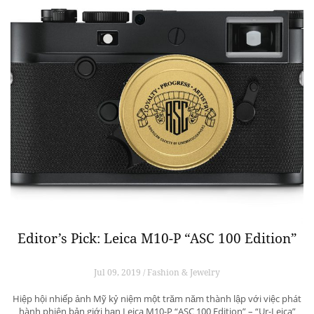
Editor’s Pick: Leica M10-P “ASC 100 Edition”
Jul 09, 2019 / Fashion & Jewelry
Hiệp hội nhiếp ảnh Mỹ kỷ niệm một trăm năm thành lập với việc phát
hành phiên bản giới hạn Leica M10-P “ASC 100 Edition” – “Ur-Leica”