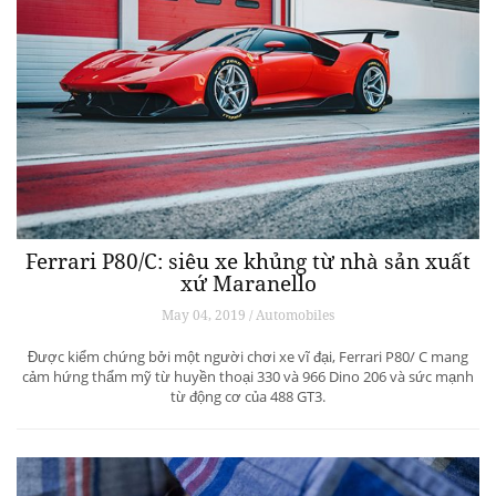
Ferrari P80/C: siêu xe khủng từ ​​nhà sản xuất
xứ Maranello
May 04, 2019 / Automobiles
Được kiểm chứng bởi một người chơi xe vĩ đại, Ferrari P80/ C mang
cảm hứng thẩm mỹ từ huyền thoại 330 và 966 Dino 206 và sức mạnh
từ động cơ của 488 GT3.