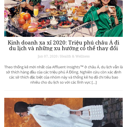
Kinh doanh xa xỉ 2020: Triệu phú châu Á đi
du lịch và những xu hướng có thể thay đổi
ngành du lịch thượng lưu
Jan 07, 2020 / Health & Wellness
Theo thống kê mới nhất của Affluent Insights™ ở châu Á, du lịch vẫn là
sở thích hàng đầu của các triệu phú Á Đông. Nghiên cứu còn xác định
các sở thích đặc biệt của nhóm này và thống kê họ đã chi tiêu bao
nhiêu cho du lịch so với các lĩnh vực […]