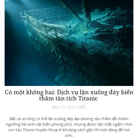
Có một không hai: Dịch vụ lặn xuống đáy biển
thăm tàn tích Titanic
May 13, 2019 / LIFE
Bất cứ ai cũng có thể lặn xuống đáy đại dương sâu thẳm để chiêm
ngưỡng hệ sinh vật biển phong phú, nhưng được tận mắt ngắm nhìn
con tàu Titanic huyền thoại ở khoảng cách gần thì mới đáng để mơ
ước.