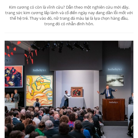
Kim cương có còn là vĩnh cửu? Dẫn theo một nghiên cứu mới đây,
trang sức kim cương lấp lánh và cổ điển ngày nay đang dần lỗi mốt với
thế hệ trẻ. Thay vào đó, nữ trang đá màu lại là lựa chọn hàng đầu,
trong đó có nhẫn đính hôn.