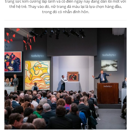
trang sức kim cương lấp lánh và cổ điển ngày nay đang dần lỗi mốt với
thế hệ trẻ. Thay vào đó, nữ trang đá màu lại là lựa chọn hàng đầu,
trong đó có nhẫn đính hôn.