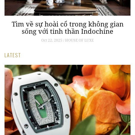
Tìm về sự hoài cổ trong không gian
Nâ
sống với tinh thần Indochine
Oct 22, 2025 / HOUSE OF LUXE
LATEST