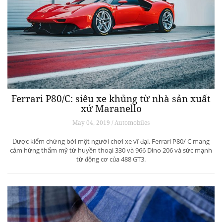
Ferrari P80/C: siêu xe khủng từ ​​nhà sản xuất
xứ Maranello
May 04, 2019 / Automobiles
Được kiểm chứng bởi một người chơi xe vĩ đại, Ferrari P80/ C mang
cảm hứng thẩm mỹ từ huyền thoại 330 và 966 Dino 206 và sức mạnh
từ động cơ của 488 GT3.