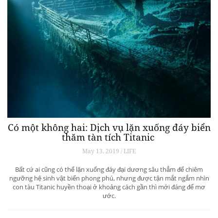
Có một không hai: Dịch vụ lặn xuống đáy biển
thăm tàn tích Titanic
May 13, 2019 / LIFE
Bất cứ ai cũng có thể lặn xuống đáy đại dương sâu thẳm để chiêm
ngưỡng hệ sinh vật biển phong phú, nhưng được tận mắt ngắm nhìn
con tàu Titanic huyền thoại ở khoảng cách gần thì mới đáng để mơ
ước.