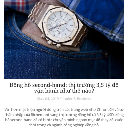
Đồng hồ second-hand: thị trường 3,5 tỷ đô
vận hành như thế nào?
May 04, 2019 / Leader & Business
Với hơn một triệu người dùng trên các trang web như Chrono24 và sự
thâm nhập của Richemont sang thị trường đồng hồ cũ 3,5 tỷ USD, đồng
hồ second-hand đã có bước chuyển mình ngoạn mục để thay đổi cuộc
chơi trong cả ngành công nghiệp đồng hồ.