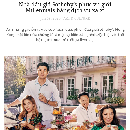
Nhà đấu giá Sotheby’s phục vụ giới
Millennials bằng dịch vụ xa xỉ
Jan 09, 2020 / ART & CULTURE
Với những gì diễn ra vào cuối tuần qua, phiên đấu giá Sotheby’s Hong
Kong một lần nữa chứng tỏ là một sự kiện đáng nhớ, đặc biệt với thế
hệ người mua trẻ tuổi (Millennial).