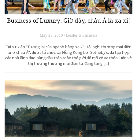
Business of Luxury: Giờ đây, châu Á là xa xỉ!
May 29, 2019 / Leader & Business
Tại sự kiện “Tương lai của ngành hàng xa xỉ: Hội nghị thương mại điện
tử ở châu Á”, được tổ chức tại Hồng Kông bởi Sotheby’s, đã tập hợp
các nhà lãnh đạo hàng đầu trên toàn thế giới để mổ xẻ và thảo luận về
thị trường thương mại điện tử đang tăng […]