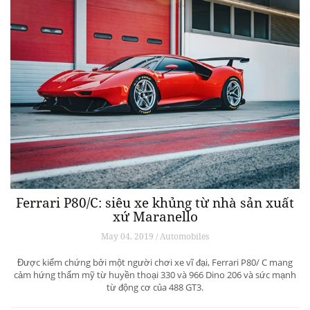
Ferrari P80/C: siêu xe khủng từ ​​nhà sản xuất
xứ Maranello
May 04, 2019 / Automobiles
Được kiểm chứng bởi một người chơi xe vĩ đại, Ferrari P80/ C mang
cảm hứng thẩm mỹ từ huyền thoại 330 và 966 Dino 206 và sức mạnh
từ động cơ của 488 GT3.