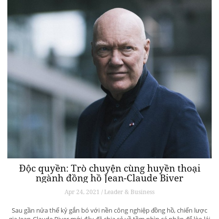
Độc quyền: Trò chuyện cùng huyền thoại
ngành đồng hồ Jean-Claude Biver
Apr 24, 2021 / Leader & Business
Sau gần nửa thế kỷ gắn bó với nền công nghiệp đồng hồ, chiến lược
gia Jean-Claude Biver mới đây đã chia sẻ về tầm nhìn cá nhân để lèo lái