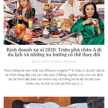
Kinh doanh xa xỉ 2020: Triệu phú châu Á đi
du lịch và những xu hướng có thể thay đổi
ngành du lịch thượng lưu
Jan 07, 2020 / Health & Wellness
Theo thống kê mới nhất của Affluent Insights™ ở châu Á, du lịch vẫn là
sở thích hàng đầu của các triệu phú Á Đông. Nghiên cứu còn xác định
các sở thích đặc biệt của nhóm này và thống kê họ đã chi tiêu bao
nhiêu cho du lịch so với các lĩnh vực […]