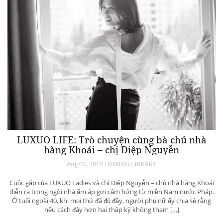
LUXUO LIFE: Trò chuyện cùng bà chủ nhà
hàng Khoái – chị Diệp Nguyễn
Aug 05, 2019 / DINING LIBRARY
Cuộc gặp của LUXUO Ladies và chị Diệp Nguyễn – chủ nhà hàng Khoái
diễn ra trong ngôi nhà ấm áp gợi cảm hứng từ miền Nam nước Pháp.
Ở tuổi ngoài 40, khi mọi thứ đã đủ đầy, người phụ nữ ấy chia sẻ rằng
nếu cách đây hơn hai thập kỷ không tham […]