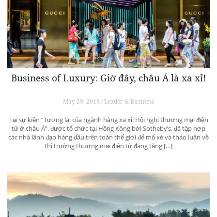
Business of Luxury: Giờ đây, châu Á là xa xỉ!
May 29, 2019 / Leader & Business
Tại sự kiện “Tương lai của ngành hàng xa xỉ: Hội nghị thương mại điện
tử ở châu Á”, được tổ chức tại Hồng Kông bởi Sotheby’s, đã tập hợp
các nhà lãnh đạo hàng đầu trên toàn thế giới để mổ xẻ và thảo luận về
thị trường thương mại điện tử đang tăng […]