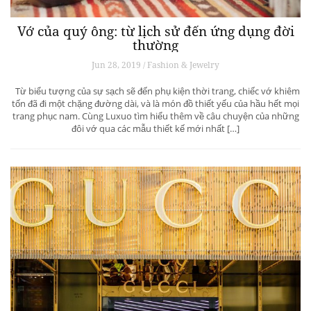
Vớ của quý ông: từ lịch sử đến ứng dụng đời
thường
Jun 28, 2019 / Fashion & Jewelry
Từ biểu tượng của sự sạch sẽ đến phụ kiện thời trang, chiếc vớ khiêm
tốn đã đi một chặng đường dài, và là món đồ thiết yếu của hầu hết mọi
trang phục nam. Cùng Luxuo tìm hiểu thêm về câu chuyện của những
đôi vớ qua các mẫu thiết kế mới nhất […]