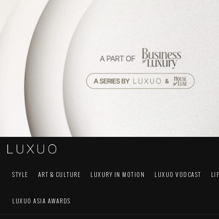
STYLE
ART & CULTURE
LUXURY IN MOTION
LUXUO VODCAST
LI
LUXUO ASIA AWARDS