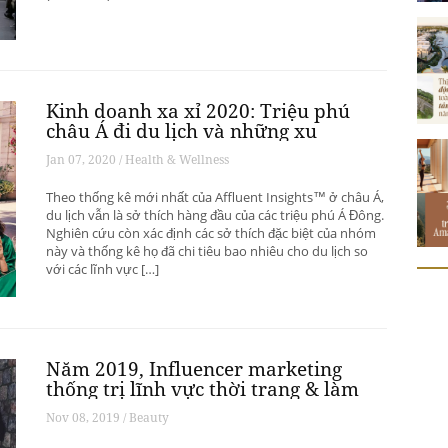
Kinh doanh xa xỉ 2020: Triệu phú
châu Á đi du lịch và những xu
hướng có thể thay đổi ngành du
Jan 07, 2020 / Health & Wellness
lịch thượng lưu
Theo thống kê mới nhất của Affluent Insights™ ở châu Á,
du lịch vẫn là sở thích hàng đầu của các triệu phú Á Đông.
Nghiên cứu còn xác định các sở thích đặc biệt của nhóm
này và thống kê họ đã chi tiêu bao nhiêu cho du lịch so
với các lĩnh vực […]
Năm 2019, Influencer marketing
thống trị lĩnh vực thời trang & làm
đẹp
Nov 08, 2019 / Beauty