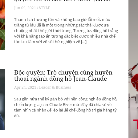
hữu
Jun 09, 2021 / STYLE
Thanh lịch trường tồn và không bao giờ lỗi mốt, màu
trắng từ lâu đã là một trong những sắc thái được ưa
chuộng nhất thế giới thời trang. Tương tự, đồng hồ trắng
với khả năng tạo ấn tượng đặc biệt được nhiều nhà chế
tác lưu tâm với vô số thử nghiệm về […]
Độc quyền: Trò chuyện cùng huyền
thoại ngành đồng hồ Jean-Claude
Biver
Apr 24, 2021 / Leader & Business
Sau gần nửa thế kỷ gắn bó với nền công nghiệp đồng hồ,
chiến lược gia Jean-Claude Biver mới đây đã chia sẻ về
tầm nhìn cá nhân để lèo lái đế chế đồng hồ trị giá hàng tỷ
đô.