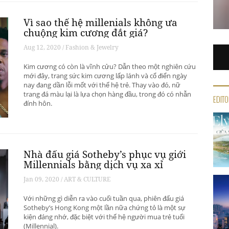
Vì sao thế hệ millenials không ưa
chuộng kim cương đắt giá?
Aug 12, 2020 / Fashion & Jewelry
Kim cương có còn là vĩnh cửu? Dẫn theo một nghiên cứu
mới đây, trang sức kim cương lấp lánh và cổ điển ngày
nay đang dần lỗi mốt với thế hệ trẻ. Thay vào đó, nữ
trang đá màu lại là lựa chọn hàng đầu, trong đó có nhẫn
EDITO
đính hôn.
Nhà đấu giá Sotheby’s phục vụ giới
Millennials bằng dịch vụ xa xỉ
Jan 09, 2020 / ART & CULTURE
Với những gì diễn ra vào cuối tuần qua, phiên đấu giá
Sotheby’s Hong Kong một lần nữa chứng tỏ là một sự
kiện đáng nhớ, đặc biệt với thế hệ người mua trẻ tuổi
(Millennial).