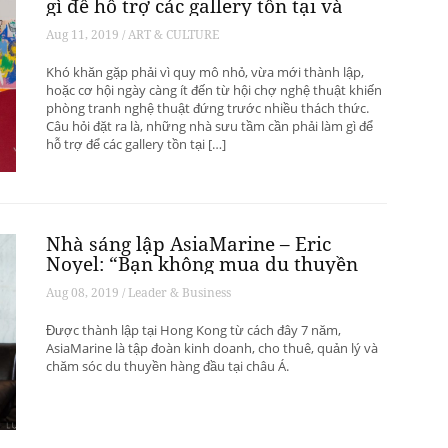
gì để hỗ trợ các gallery tồn tại và
phát triển? – Phần 1
Aug 11, 2019 / ART & CULTURE
Khó khăn gặp phải vì quy mô nhỏ, vừa mới thành lập,
hoặc cơ hội ngày càng ít đến từ hội chợ nghệ thuật khiến
phòng tranh nghệ thuật đứng trước nhiều thách thức.
Câu hỏi đặt ra là, những nhà sưu tầm cần phải làm gì để
hỗ trợ để các gallery tồn tại […]
Nhà sáng lập AsiaMarine – Eric
Noyel: “Bạn không mua du thuyền
để đầu tư sinh lời”
Aug 08, 2019 / Leader & Business
Được thành lập tại Hong Kong từ cách đây 7 năm,
AsiaMarine là tập đoàn kinh doanh, cho thuê, quản lý và
chăm sóc du thuyền hàng đầu tại châu Á.