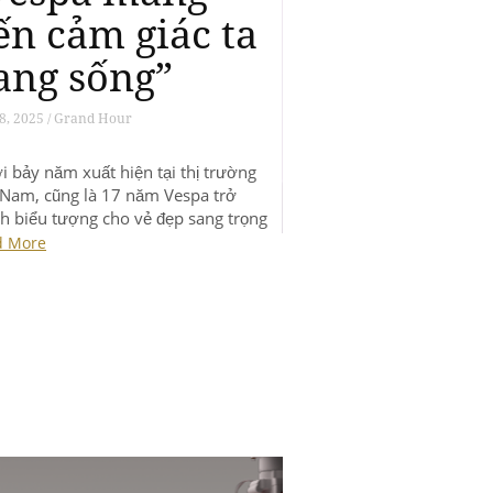
ến cảm giác ta
ang sống”
14, 2025 / Grand Hour
 bảy năm xuất hiện tại thị trường
t Nam, cũng là 17 năm Vespa trở
nh biểu tượng cho vẻ đẹp sang trọng
hanh lịch, là đại diện cho cốt cách Ý
d More
c trên hai bánh chuyển động. Với
ên bản 946 Snake được sản xuất chỉ
chiếc giới hạn trên toàn […]