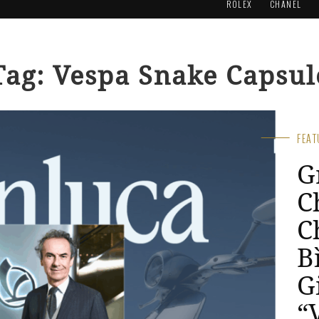
ROLEX
CHANEL
Tag: Vespa Snake Capsul
FEA
G
C
C
B
G
“