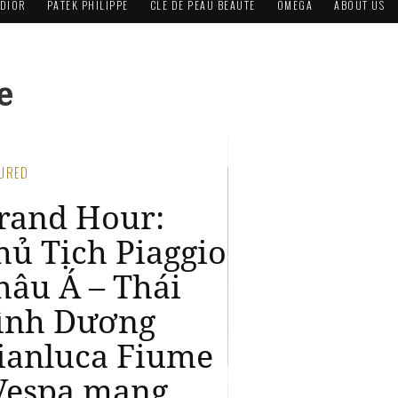
DIOR
PATEK PHILIPPE
CLÉ DE PEAU BEAUTÉ
OMEGA
ABOUT US
e
TURED
rand Hour:
hủ Tịch Piaggio
hâu Á – Thái
ình Dương
ianluca Fiume
Vespa mang