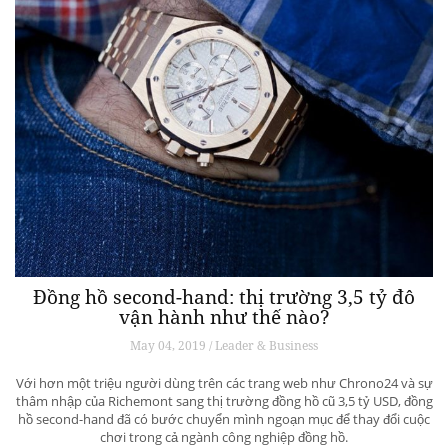
Đồng hồ second-hand: thị trường 3,5 tỷ đô
vận hành như thế nào?
May 04, 2019 / Leader & Business
Với hơn một triệu người dùng trên các trang web như Chrono24 và sự
thâm nhập của Richemont sang thị trường đồng hồ cũ 3,5 tỷ USD, đồng
hồ second-hand đã có bước chuyển mình ngoạn mục để thay đổi cuộc
chơi trong cả ngành công nghiệp đồng hồ.