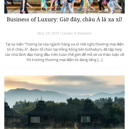
Business of Luxury: Giờ đây, châu Á là xa xỉ!
May 29, 2019 / Leader & Business
Tại sự kiện “Tương lai của ngành hàng xa xỉ: Hội nghị thương mại điện
tử ở châu Á”, được tổ chức tại Hồng Kông bởi Sotheby’s, đã tập hợp
các nhà lãnh đạo hàng đầu trên toàn thế giới để mổ xẻ và thảo luận về
thị trường thương mại điện tử đang tăng […]