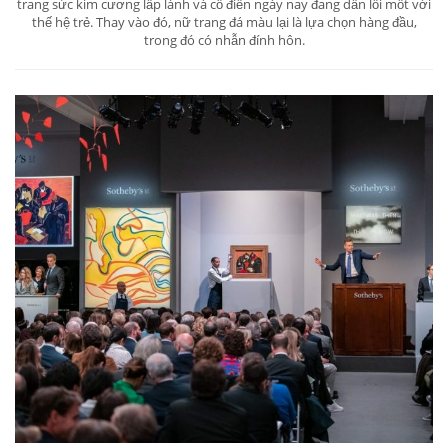
trang sức kim cương lấp lánh và cổ điển ngày nay đang dần lỗi mốt với
thế hệ trẻ. Thay vào đó, nữ trang đá màu lại là lựa chọn hàng đầu,
trong đó có nhẫn đính hôn.