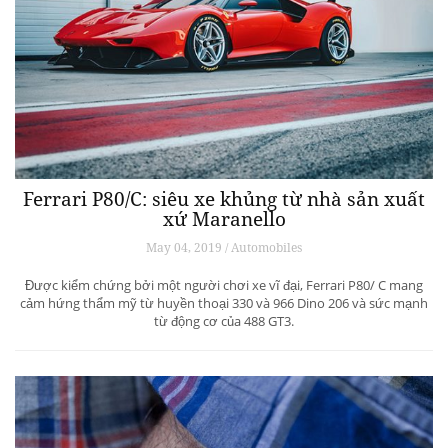
Ferrari P80/C: siêu xe khủng từ ​​nhà sản xuất
xứ Maranello
May 04, 2019 / Automobiles
Được kiểm chứng bởi một người chơi xe vĩ đại, Ferrari P80/ C mang
cảm hứng thẩm mỹ từ huyền thoại 330 và 966 Dino 206 và sức mạnh
từ động cơ của 488 GT3.