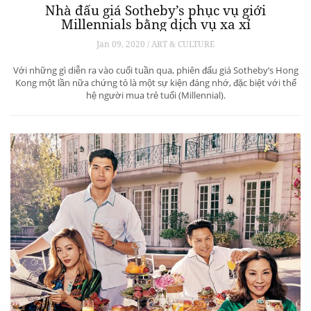
Nhà đấu giá Sotheby’s phục vụ giới
Millennials bằng dịch vụ xa xỉ
Jan 09, 2020 / ART & CULTURE
Với những gì diễn ra vào cuối tuần qua, phiên đấu giá Sotheby’s Hong
Kong một lần nữa chứng tỏ là một sự kiện đáng nhớ, đặc biệt với thế
hệ người mua trẻ tuổi (Millennial).