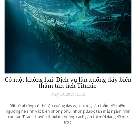
Có một không hai: Dịch vụ lặn xuống đáy biển
thăm tàn tích Titanic
May 13, 2019 / LIFE
Bất cứ ai cũng có thể lặn xuống đáy đại dương sâu thẳm để chiêm
ngưỡng hệ sinh vật biển phong phú, nhưng được tận mắt ngắm nhìn
con tàu Titanic huyền thoại ở khoảng cách gần thì mới đáng để mơ
ước.