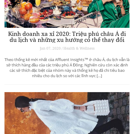
Kinh doanh xa xỉ 2020: Triệu phú châu Á đi
du lịch và những xu hướng có thể thay đổi
ngành du lịch thượng lưu
Jan 07, 2020 / Health & Wellness
Theo thống kê mới nhất của Affluent Insights™ ở châu Á, du lịch vẫn là
sở thích hàng đầu của các triệu phú Á Đông. Nghiên cứu còn xác định
các sở thích đặc biệt của nhóm này và thống kê họ đã chi tiêu bao
nhiêu cho du lịch so với các lĩnh vực […]